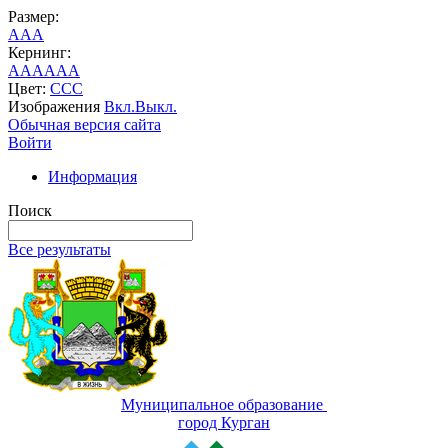
Размер:
A
A
A
Кернинг:
AA
AA
AA
Цвет:
C
C
C
Изображения
Вкл.
Выкл.
Обычная версия сайта
Войти
Информация
Поиск
Все результаты
Муниципальное образование
город Курган