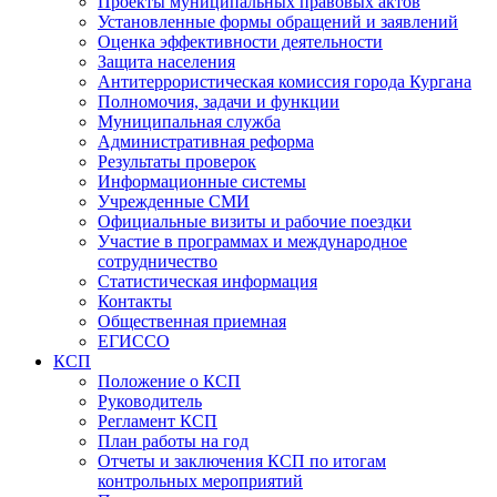
Проекты муниципальных правовых актов
Установленные формы обращений и заявлений
Оценка эффективности деятельности
Защита населения
Антитеррористическая комиссия города Кургана
Полномочия, задачи и функции
Муниципальная служба
Административная реформа
Результаты проверок
Информационные системы
Учрежденные СМИ
Официальные визиты и рабочие поездки
Участие в программах и международное
сотрудничество
Статистическая информация
Контакты
Общественная приемная
ЕГИССО
КСП
Положение о КСП
Руководитель
Регламент КСП
План работы на год
Отчеты и заключения КСП по итогам
контрольных мероприятий