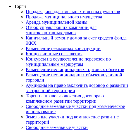
Торги
Продажа, аренда земельных и лесных участков
Продажа муниципального имущества
Аренда муниципальной казны
Отбор управляющих компаний для
многоквартирных домов
Капитальный ремонт домов за счет средств фонда
ЖКХ
Размещение рекламных конструкций
Концессионные соглашения
Конкурсы на осуществление перевозок по
муниципальным маршрутам
Размещение нестационарных торговых объектов
Размещение нестационарных объектов уличной
торговли
Аукционы на право заключить договор о развитии
застроенной территории
Торги на право заключения договора о
комплексном развитии территории
Свободные земельные участки под коммерческое
использование
Земельные участки под комплексное развитие
территорий
Свободные земельные участки