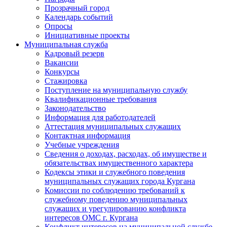
Прозрачный город
Календарь событий
Опросы
Инициативные проекты
Муниципальная служба
Кадровый резерв
Вакансии
Конкурсы
Стажировка
Поступление на муниципальную службу
Квалификационные требования
Законодательство
Информация для работодателей
Аттестация муниципальных служащих
Контактная информация
Учебные учреждения
Сведения о доходах, расходах, об имуществе и
обязательствах имущественного характера
Кодексы этики и служебного поведения
муниципальных служащих города Кургана
Комиссии по соблюдению требований к
служебному поведению муниципальных
служащих и урегулированию конфликта
интересов ОМС г. Кургана
Конфликт интересов на муниципальной службе