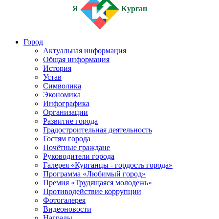
Я
Курган
Город
Актуальная информация
Общая информация
История
Устав
Символика
Экономика
Инфографика
Организации
Развитие города
Градостроительная деятельность
Гостям города
Почётные граждане
Руководители города
Галерея «Курганцы - гордость города»
Программа «Любимый город»
Премия «Трудящаяся молодежь»
Противодействие коррупции
Фотогалерея
Видеоновости
Награды