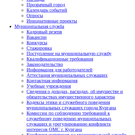
Прозрачный город
Календарь событий
Опросы
Инициативные проекты
Муниципальная служба
Кадровый резерв
Вакансии
Конкурсы
Стажировка
Поступление на муниципальную службу
Квалификационные требования
Законодательство
Информация для работодателей
Аттестация муниципальных служащих
Контактная информация
Учебные учреждения
Сведения о доходах, расходах, об имуществе и
обязательствах имущественного характера
Кодексы этики и служебного поведения
муниципальных служащих города Кургана
Комиссии по соблюдению требований к
служебному поведению муниципальных
служащих и урегулированию конфликта
интересов ОМС г. Кургана
Конфликт интересов на муниципальной службе