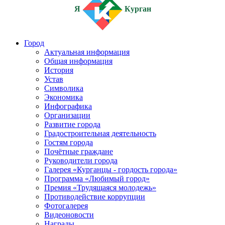
Я
Курган
Город
Актуальная информация
Общая информация
История
Устав
Символика
Экономика
Инфографика
Организации
Развитие города
Градостроительная деятельность
Гостям города
Почётные граждане
Руководители города
Галерея «Курганцы - гордость города»
Программа «Любимый город»
Премия «Трудящаяся молодежь»
Противодействие коррупции
Фотогалерея
Видеоновости
Награды