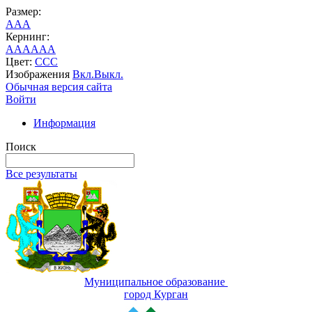
Размер:
A
A
A
Кернинг:
AA
AA
AA
Цвет:
C
C
C
Изображения
Вкл.
Выкл.
Обычная версия сайта
Войти
Информация
Поиск
Все результаты
Муниципальное образование
город Курган