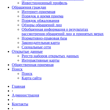
Инвестиционный профиль
Обращения граждан
Интернет-приемная
Порядок и время приема
Порядок обжалования
Обзоры обращений лиц
Обобщенная информация о результатах
рассмотрения обращений лиц и принятых мерах
Нормативно-правовая база
Законодательная карта
Социальные сети
Открытые данные
Реестр наборов открытых данных
Интерактивные карты
Общественная приемная
Поиск
Поиск
Карта сайта
Главная
›
Администрация
›
Контакты
›