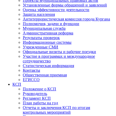
Проекты муниципальных правовых актов
Установленные формы обращений и заявлений
Оценка эффективности деятельности
Защита населения
Антитеррористическая комиссия города Кургана
Полномочия, задачи и функции
Муниципальная служба
Административная реформа
Результаты проверок
Информационные системы
Учрежденные СМИ
Официальные визиты и рабочие поездки
Участие в программах и международное
сотрудничество
Статистическая информация
Контакты
Общественная приемная
ЕГИССО
КСП
Положение о КСП
Руководитель
Регламент КСП
План работы на год
Отчеты и заключения КСП по итогам
контрольных мероприятий