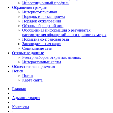
Инвестиционный профиль
Обращения граждан
Интернет-приемная
Порядок и время приема
Порядок обжалования
Обзоры обращений лиц
Обобщенная информация о результатах
рассмотрения обращений лиц и принятых мерах
Нормативно-правовая база
Законодательная карта
Социальные сети
Открытые данные
Реестр наборов открытых данных
Интерактивные карты
Общественная приемная
Поиск
Поиск
Карта сайта
Главная
›
Администрация
›
Контакты
›