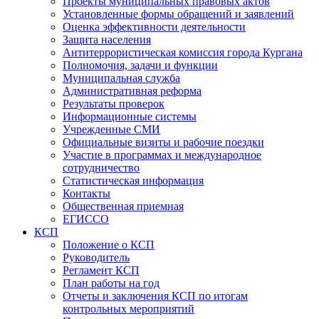
Проекты муниципальных правовых актов
Установленные формы обращений и заявлений
Оценка эффективности деятельности
Защита населения
Антитеррористическая комиссия города Кургана
Полномочия, задачи и функции
Муниципальная служба
Административная реформа
Результаты проверок
Информационные системы
Учрежденные СМИ
Официальные визиты и рабочие поездки
Участие в программах и международное
сотрудничество
Статистическая информация
Контакты
Общественная приемная
ЕГИССО
КСП
Положение о КСП
Руководитель
Регламент КСП
План работы на год
Отчеты и заключения КСП по итогам
контрольных мероприятий