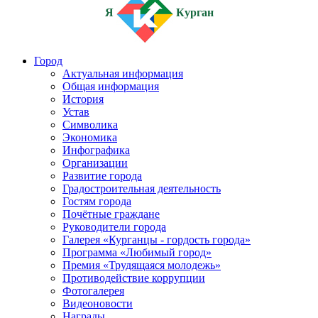
Я
Курган
Город
Актуальная информация
Общая информация
История
Устав
Символика
Экономика
Инфографика
Организации
Развитие города
Градостроительная деятельность
Гостям города
Почётные граждане
Руководители города
Галерея «Курганцы - гордость города»
Программа «Любимый город»
Премия «Трудящаяся молодежь»
Противодействие коррупции
Фотогалерея
Видеоновости
Награды