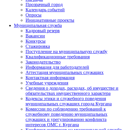
Прозрачный город
Календарь событий
Опросы
Инициативные проекты
Муниципальная служба
Кадровый резерв
Вакансии
Конкурсы
Стажировка
Поступление на муниципальную службу
Квалификационные требования
Законодательство
Информация для работодателей
Аттестация муниципальных служащих
Контактная информация
Учебные учреждения
Сведения о доходах, расходах, об имуществе и
обязательствах имущественного характера
Кодексы этики и служебного поведения
муниципальных служащих города Кургана
Комиссии по соблюдению требований к
служебному поведению муниципальных
служащих и урегулированию конфликта
интересов ОМС г. Кургана
Конфликт интересов на муниципальной службе