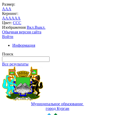
Размер:
A
A
A
Кернинг:
AA
AA
AA
Цвет:
C
C
C
Изображения
Вкл.
Выкл.
Обычная версия сайта
Войти
Информация
Поиск
Все результаты
Муниципальное образование
город Курган