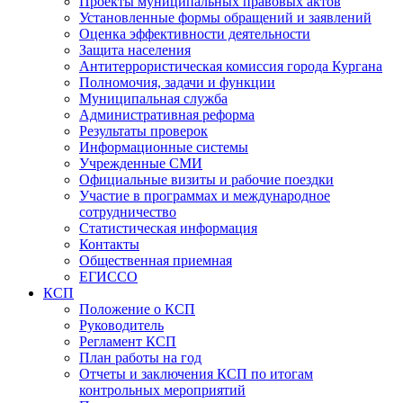
Проекты муниципальных правовых актов
Установленные формы обращений и заявлений
Оценка эффективности деятельности
Защита населения
Антитеррористическая комиссия города Кургана
Полномочия, задачи и функции
Муниципальная служба
Административная реформа
Результаты проверок
Информационные системы
Учрежденные СМИ
Официальные визиты и рабочие поездки
Участие в программах и международное
сотрудничество
Статистическая информация
Контакты
Общественная приемная
ЕГИССО
КСП
Положение о КСП
Руководитель
Регламент КСП
План работы на год
Отчеты и заключения КСП по итогам
контрольных мероприятий