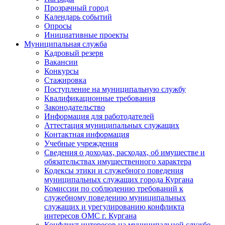
Прозрачный город
Календарь событий
Опросы
Инициативные проекты
Муниципальная служба
Кадровый резерв
Вакансии
Конкурсы
Стажировка
Поступление на муниципальную службу
Квалификационные требования
Законодательство
Информация для работодателей
Аттестация муниципальных служащих
Контактная информация
Учебные учреждения
Сведения о доходах, расходах, об имуществе и
обязательствах имущественного характера
Кодексы этики и служебного поведения
муниципальных служащих города Кургана
Комиссии по соблюдению требований к
служебному поведению муниципальных
служащих и урегулированию конфликта
интересов ОМС г. Кургана
Конфликт интересов на муниципальной службе