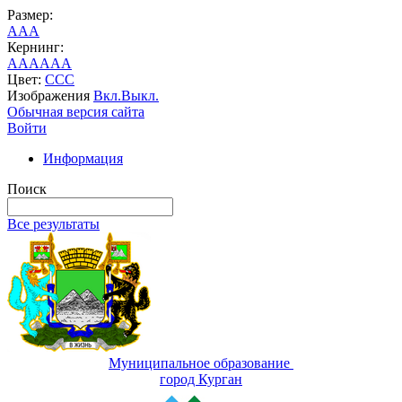
Размер:
A
A
A
Кернинг:
AA
AA
AA
Цвет:
C
C
C
Изображения
Вкл.
Выкл.
Обычная версия сайта
Войти
Информация
Поиск
Все результаты
Муниципальное образование
город Курган