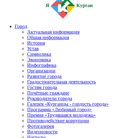
Я
Курган
Город
Актуальная информация
Общая информация
История
Устав
Символика
Экономика
Инфографика
Организации
Развитие города
Градостроительная деятельность
Гостям города
Почётные граждане
Руководители города
Галерея «Курганцы - гордость города»
Программа «Любимый город»
Премия «Трудящаяся молодежь»
Противодействие коррупции
Фотогалерея
Видеоновости
Награды