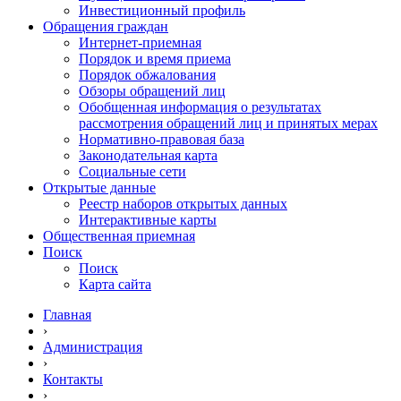
Инвестиционный профиль
Обращения граждан
Интернет-приемная
Порядок и время приема
Порядок обжалования
Обзоры обращений лиц
Обобщенная информация о результатах
рассмотрения обращений лиц и принятых мерах
Нормативно-правовая база
Законодательная карта
Социальные сети
Открытые данные
Реестр наборов открытых данных
Интерактивные карты
Общественная приемная
Поиск
Поиск
Карта сайта
Главная
›
Администрация
›
Контакты
›