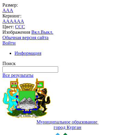
Размер:
A
A
A
Кернинг:
AA
AA
AA
Цвет:
C
C
C
Изображения
Вкл.
Выкл.
Обычная версия сайта
Войти
Информация
Поиск
Все результаты
Муниципальное образование
город Курган