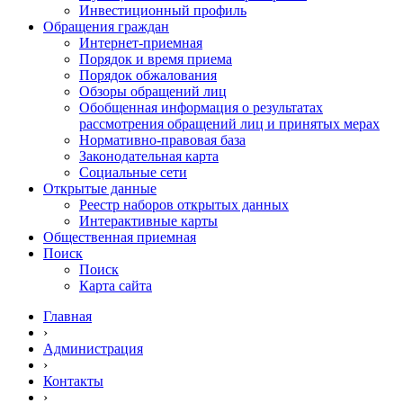
Инвестиционный профиль
Обращения граждан
Интернет-приемная
Порядок и время приема
Порядок обжалования
Обзоры обращений лиц
Обобщенная информация о результатах
рассмотрения обращений лиц и принятых мерах
Нормативно-правовая база
Законодательная карта
Социальные сети
Открытые данные
Реестр наборов открытых данных
Интерактивные карты
Общественная приемная
Поиск
Поиск
Карта сайта
Главная
›
Администрация
›
Контакты
›