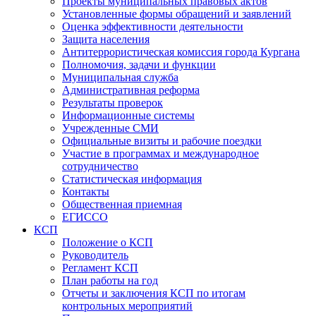
Проекты муниципальных правовых актов
Установленные формы обращений и заявлений
Оценка эффективности деятельности
Защита населения
Антитеррористическая комиссия города Кургана
Полномочия, задачи и функции
Муниципальная служба
Административная реформа
Результаты проверок
Информационные системы
Учрежденные СМИ
Официальные визиты и рабочие поездки
Участие в программах и международное
сотрудничество
Статистическая информация
Контакты
Общественная приемная
ЕГИССО
КСП
Положение о КСП
Руководитель
Регламент КСП
План работы на год
Отчеты и заключения КСП по итогам
контрольных мероприятий