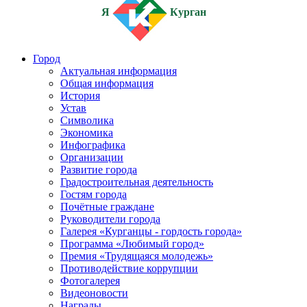
Я
Курган
Город
Актуальная информация
Общая информация
История
Устав
Символика
Экономика
Инфографика
Организации
Развитие города
Градостроительная деятельность
Гостям города
Почётные граждане
Руководители города
Галерея «Курганцы - гордость города»
Программа «Любимый город»
Премия «Трудящаяся молодежь»
Противодействие коррупции
Фотогалерея
Видеоновости
Награды