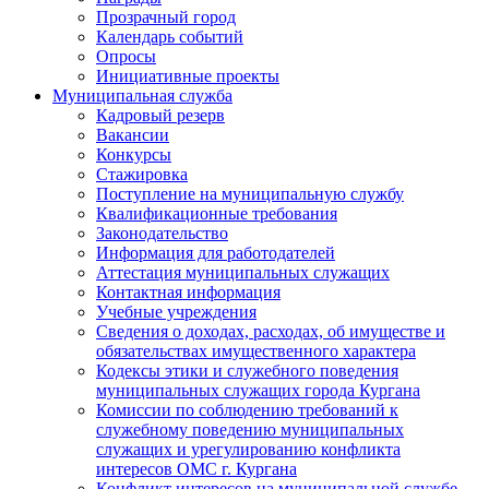
Прозрачный город
Календарь событий
Опросы
Инициативные проекты
Муниципальная служба
Кадровый резерв
Вакансии
Конкурсы
Стажировка
Поступление на муниципальную службу
Квалификационные требования
Законодательство
Информация для работодателей
Аттестация муниципальных служащих
Контактная информация
Учебные учреждения
Сведения о доходах, расходах, об имуществе и
обязательствах имущественного характера
Кодексы этики и служебного поведения
муниципальных служащих города Кургана
Комиссии по соблюдению требований к
служебному поведению муниципальных
служащих и урегулированию конфликта
интересов ОМС г. Кургана
Конфликт интересов на муниципальной службе