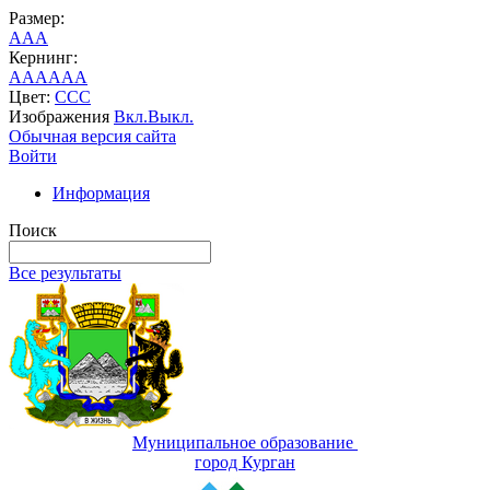
Размер:
A
A
A
Кернинг:
AA
AA
AA
Цвет:
C
C
C
Изображения
Вкл.
Выкл.
Обычная версия сайта
Войти
Информация
Поиск
Все результаты
Муниципальное образование
город Курган