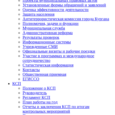
Проекты муниципальных правовых актов
Установленные формы обращений и заявлений
Оценка эффективности деятельности
Защита населения
Антитеррористическая комиссия города Кургана
Полномочия, задачи и функции
Муниципальная служба
Административная реформа
Результаты проверок
Информационные системы
Учрежденные СМИ
Официальные визиты и рабочие поездки
Участие в программах и международное
сотрудничество
Статистическая информация
Контакты
Общественная приемная
ЕГИССО
КСП
Положение о КСП
Руководитель
Регламент КСП
План работы на год
Отчеты и заключения КСП по итогам
контрольных мероприятий