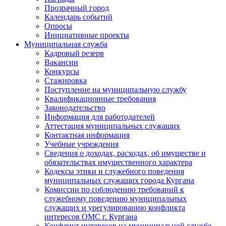
Прозрачный город
Календарь событий
Опросы
Инициативные проекты
Муниципальная служба
Кадровый резерв
Вакансии
Конкурсы
Стажировка
Поступление на муниципальную службу
Квалификационные требования
Законодательство
Информация для работодателей
Аттестация муниципальных служащих
Контактная информация
Учебные учреждения
Сведения о доходах, расходах, об имуществе и
обязательствах имущественного характера
Кодексы этики и служебного поведения
муниципальных служащих города Кургана
Комиссии по соблюдению требований к
служебному поведению муниципальных
служащих и урегулированию конфликта
интересов ОМС г. Кургана
Конфликт интересов на муниципальной службе