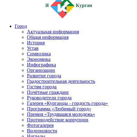
Я
Курган
Город
Актуальная информация
Общая информация
История
Устав
Символика
Экономика
Инфографика
Организации
Развитие города
Градостроительная деятельность
Гостям города
Почётные граждане
Руководители города
Галерея «Курганцы - гордость города»
Программа «Любимый город»
Премия «Трудящаяся молодежь»
Противодействие коррупции
Фотогалерея
Видеоновости
Награды