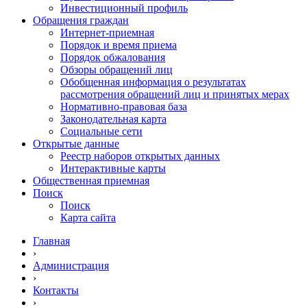
Инвестиционный профиль
Обращения граждан
Интернет-приемная
Порядок и время приема
Порядок обжалования
Обзоры обращений лиц
Обобщенная информация о результатах
рассмотрения обращений лиц и принятых мерах
Нормативно-правовая база
Законодательная карта
Социальные сети
Открытые данные
Реестр наборов открытых данных
Интерактивные карты
Общественная приемная
Поиск
Поиск
Карта сайта
Главная
›
Администрация
›
Контакты
›