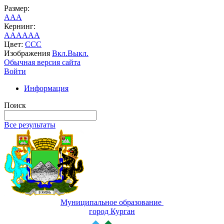
Размер:
A
A
A
Кернинг:
AA
AA
AA
Цвет:
C
C
C
Изображения
Вкл.
Выкл.
Обычная версия сайта
Войти
Информация
Поиск
Все результаты
Муниципальное образование
город Курган