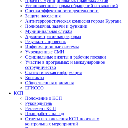
Проекты муниципальных правовых актов
Установленные формы обращений и заявлений
Оценка эффективности деятельности
Защита населения
Антитеррористическая комиссия города Кургана
Полномочия, задачи и функции
Муниципальная служба
Административная реформа
Результаты проверок
Информационные системы
Учрежденные СМИ
Официальные визиты и рабочие поездки
Участие в программах и международное
сотрудничество
Статистическая информация
Контакты
Общественная приемная
ЕГИССО
КСП
Положение о КСП
Руководитель
Регламент КСП
План работы на год
Отчеты и заключения КСП по итогам
контрольных мероприятий