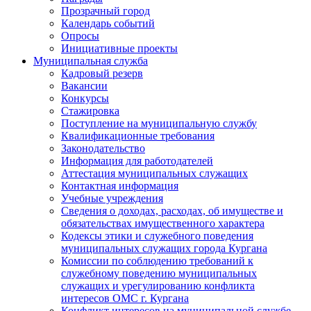
Прозрачный город
Календарь событий
Опросы
Инициативные проекты
Муниципальная служба
Кадровый резерв
Вакансии
Конкурсы
Стажировка
Поступление на муниципальную службу
Квалификационные требования
Законодательство
Информация для работодателей
Аттестация муниципальных служащих
Контактная информация
Учебные учреждения
Сведения о доходах, расходах, об имуществе и
обязательствах имущественного характера
Кодексы этики и служебного поведения
муниципальных служащих города Кургана
Комиссии по соблюдению требований к
служебному поведению муниципальных
служащих и урегулированию конфликта
интересов ОМС г. Кургана
Конфликт интересов на муниципальной службе