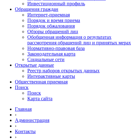
Инвестиционный профиль
Обращения граждан
Интернет-приемная
Порядок и время приема
Порядок обжалования
Обзоры обращений лиц
Обобщенная информация о результатах
рассмотрения обращений лиц и принятых мерах
Нормативно-правовая база
Законодательная карта
Социальные сети
Открытые данные
Реестр наборов открытых данных
Интерактивные карты
Общественная приемная
Поиск
Поиск
Карта сайта
Главная
›
Администрация
›
Контакты
›