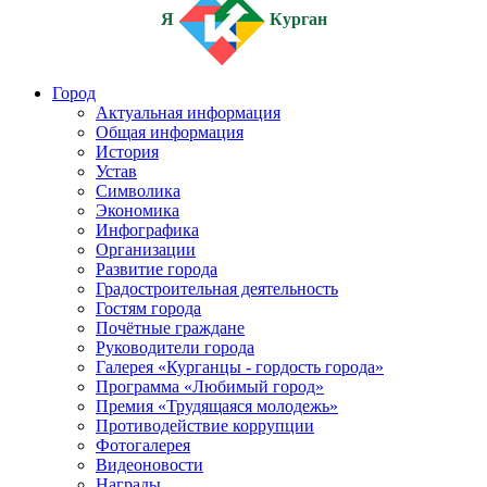
Я
Курган
Город
Актуальная информация
Общая информация
История
Устав
Символика
Экономика
Инфографика
Организации
Развитие города
Градостроительная деятельность
Гостям города
Почётные граждане
Руководители города
Галерея «Курганцы - гордость города»
Программа «Любимый город»
Премия «Трудящаяся молодежь»
Противодействие коррупции
Фотогалерея
Видеоновости
Награды