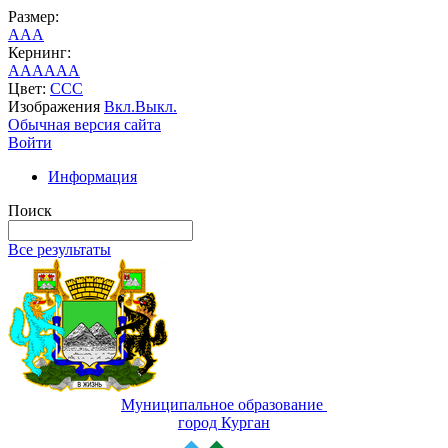
Размер:
A
A
A
Кернинг:
AA
AA
AA
Цвет:
C
C
C
Изображения
Вкл.
Выкл.
Обычная версия сайта
Войти
Информация
Поиск
Все результаты
Муниципальное образование
город Курган