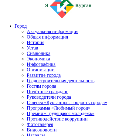
Я
Курган
Город
Актуальная информация
Общая информация
История
Устав
Символика
Экономика
Инфографика
Организации
Развитие города
Градостроительная деятельность
Гостям города
Почётные граждане
Руководители города
Галерея «Курганцы - гордость города»
Программа «Любимый город»
Премия «Трудящаяся молодежь»
Противодействие коррупции
Фотогалерея
Видеоновости
Награды