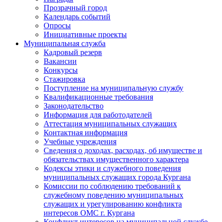
Прозрачный город
Календарь событий
Опросы
Инициативные проекты
Муниципальная служба
Кадровый резерв
Вакансии
Конкурсы
Стажировка
Поступление на муниципальную службу
Квалификационные требования
Законодательство
Информация для работодателей
Аттестация муниципальных служащих
Контактная информация
Учебные учреждения
Сведения о доходах, расходах, об имуществе и
обязательствах имущественного характера
Кодексы этики и служебного поведения
муниципальных служащих города Кургана
Комиссии по соблюдению требований к
служебному поведению муниципальных
служащих и урегулированию конфликта
интересов ОМС г. Кургана
Конфликт интересов на муниципальной службе