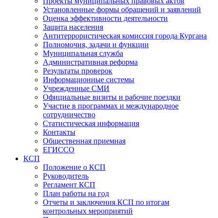
Проекты муниципальных правовых актов
Установленные формы обращений и заявлений
Оценка эффективности деятельности
Защита населения
Антитеррористическая комиссия города Кургана
Полномочия, задачи и функции
Муниципальная служба
Административная реформа
Результаты проверок
Информационные системы
Учрежденные СМИ
Официальные визиты и рабочие поездки
Участие в программах и международное
сотрудничество
Статистическая информация
Контакты
Общественная приемная
ЕГИССО
КСП
Положение о КСП
Руководитель
Регламент КСП
План работы на год
Отчеты и заключения КСП по итогам
контрольных мероприятий