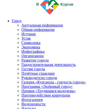
Я
Курган
Город
Актуальная информация
Общая информация
История
Устав
Символика
Экономика
Инфографика
Организации
Развитие города
Градостроительная деятельность
Гостям города
Почётные граждане
Руководители города
Галерея «Курганцы - гордость города»
Программа «Любимый город»
Премия «Трудящаяся молодежь»
Противодействие коррупции
Фотогалерея
Видеоновости
Награды