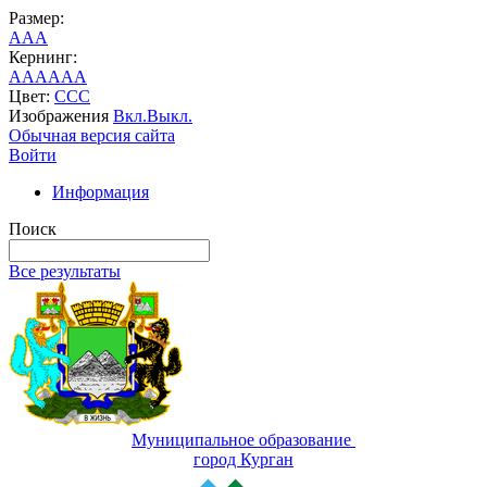
Размер:
A
A
A
Кернинг:
AA
AA
AA
Цвет:
C
C
C
Изображения
Вкл.
Выкл.
Обычная версия сайта
Войти
Информация
Поиск
Все результаты
Муниципальное образование
город Курган