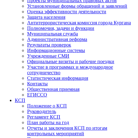
Проекты муниципальных правовых актов
Установленные формы обращений и заявлений
Оценка эффективности деятельности
Защита населения
Антитеррористическая комиссия города Кургана
Полномочия, задачи и функции
Муниципальная служба
Административная реформа
Результаты проверок
Информационные системы
Учрежденные СМИ
Официальные визиты и рабочие поездки
Участие в программах и международное
сотрудничество
Статистическая информация
Контакты
Общественная приемная
ЕГИССО
КСП
Положение о КСП
Руководитель
Регламент КСП
План работы на год
Отчеты и заключения КСП по итогам
контрольных мероприятий