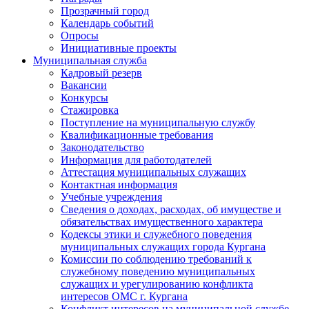
Прозрачный город
Календарь событий
Опросы
Инициативные проекты
Муниципальная служба
Кадровый резерв
Вакансии
Конкурсы
Стажировка
Поступление на муниципальную службу
Квалификационные требования
Законодательство
Информация для работодателей
Аттестация муниципальных служащих
Контактная информация
Учебные учреждения
Сведения о доходах, расходах, об имуществе и
обязательствах имущественного характера
Кодексы этики и служебного поведения
муниципальных служащих города Кургана
Комиссии по соблюдению требований к
служебному поведению муниципальных
служащих и урегулированию конфликта
интересов ОМС г. Кургана
Конфликт интересов на муниципальной службе