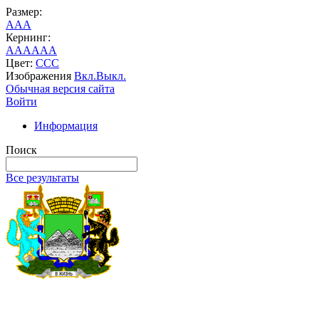
Размер:
A
A
A
Кернинг:
AA
AA
AA
Цвет:
C
C
C
Изображения
Вкл.
Выкл.
Обычная версия сайта
Войти
Информация
Поиск
Все результаты