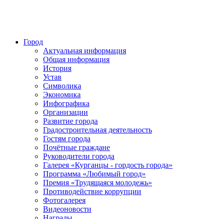
Город
Актуальная информация
Общая информация
История
Устав
Символика
Экономика
Инфографика
Организации
Развитие города
Градостроительная деятельность
Гостям города
Почётные граждане
Руководители города
Галерея «Курганцы - гордость города»
Программа «Любимый город»
Премия «Трудящаяся молодежь»
Противодействие коррупции
Фотогалерея
Видеоновости
Награды