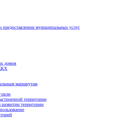
 предоставлении муниципальных услуг
ых домов
 ЖКХ
пальным маршрутам
говли
застроенной территории
м развитии территории
спользование
иторий