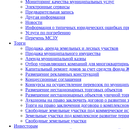
Мониторинг качества муниципальных услуг
Электронные сервисы
Предварительная запись
Другая информация
Новости
Информация о типичных юридических ошибках при
Услуги по погребению
Перечень МСЗУ
Торги
Продажа, аренда земельных и лесных участков
Продажа муниципального имущества
Аренда муниципальной казны
Отбор управляющих компаний для многоквартирн
Капитальный ремонт домов за счет средств фонда
Размещение рекламных конструкций
Концессионные соглашения
Конкурсы на осуществление перевозок по муници
Размещение нестационарных торговых объектов
Размещение нестационарных объектов уличной тор
Аукционы на право заключить договор о развитии 
Торги на право заключения договора о комплексно
Свободные земельные участки под коммерческое и
Земельные участки под комплексное развитие терр
Свободные земельные участки
Инвесторам