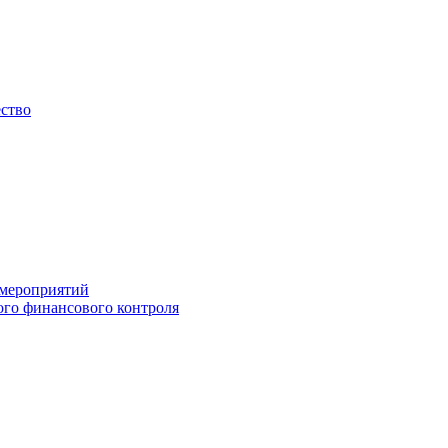
ество
 мероприятий
го финансового контроля