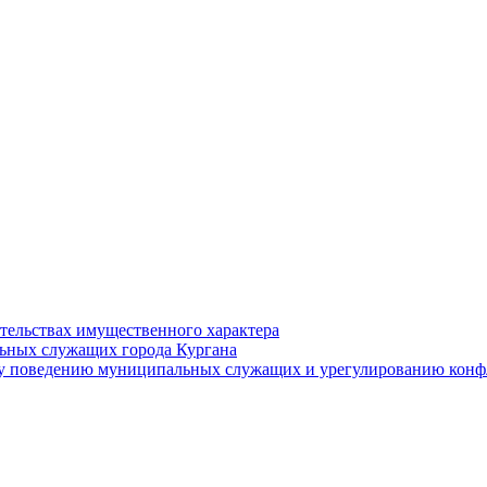
ательствах имущественного характера
ьных служащих города Кургана
у поведению муниципальных служащих и урегулированию конфл