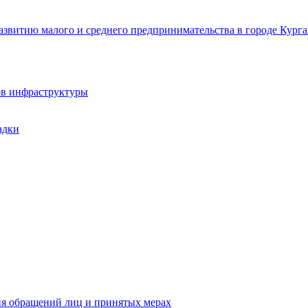
звитию малого и среднего предпринимательства в городе Курга
ов инфраструктуры
адки
ия обращений лиц и принятых мерах