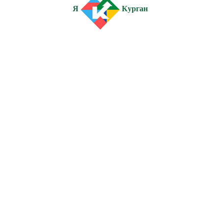
Я
Курган