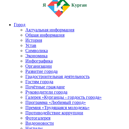
Я
Курган
Город
Актуальная информация
Общая информация
История
Устав
Символика
Экономика
Инфографика
Организации
Развитие города
Градостроительная деятельность
Гостям города
Почётные граждане
Руководители города
Галерея «Курганцы - гордость города»
Программа «Любимый город»
Премия «Трудящаяся молодежь»
Противодействие коррупции
Фотогалерея
Видеоновости
Награды