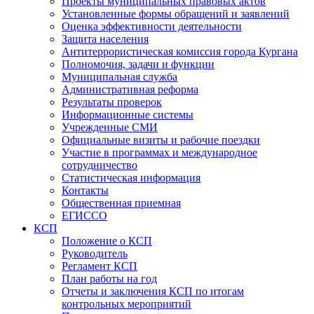
Проекты муниципальных правовых актов
Установленные формы обращений и заявлений
Оценка эффективности деятельности
Защита населения
Антитеррористическая комиссия города Кургана
Полномочия, задачи и функции
Муниципальная служба
Административная реформа
Результаты проверок
Информационные системы
Учрежденные СМИ
Официальные визиты и рабочие поездки
Участие в программах и международное
сотрудничество
Статистическая информация
Контакты
Общественная приемная
ЕГИССО
КСП
Положение о КСП
Руководитель
Регламент КСП
План работы на год
Отчеты и заключения КСП по итогам
контрольных мероприятий