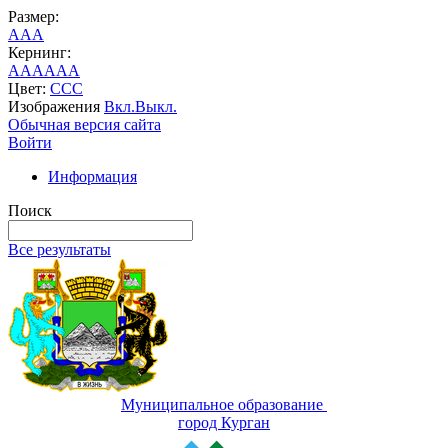
Размер:
A
A
A
Кернинг:
AA
AA
AA
Цвет:
C
C
C
Изображения
Вкл.
Выкл.
Обычная версия сайта
Войти
Информация
Поиск
Все результаты
Муниципальное образование
город Курган