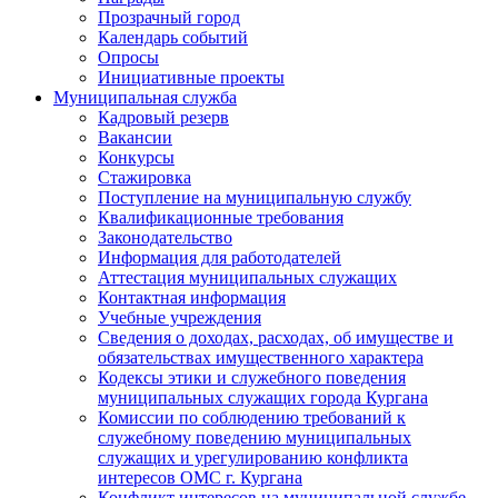
Прозрачный город
Календарь событий
Опросы
Инициативные проекты
Муниципальная служба
Кадровый резерв
Вакансии
Конкурсы
Стажировка
Поступление на муниципальную службу
Квалификационные требования
Законодательство
Информация для работодателей
Аттестация муниципальных служащих
Контактная информация
Учебные учреждения
Сведения о доходах, расходах, об имуществе и
обязательствах имущественного характера
Кодексы этики и служебного поведения
муниципальных служащих города Кургана
Комиссии по соблюдению требований к
служебному поведению муниципальных
служащих и урегулированию конфликта
интересов ОМС г. Кургана
Конфликт интересов на муниципальной службе