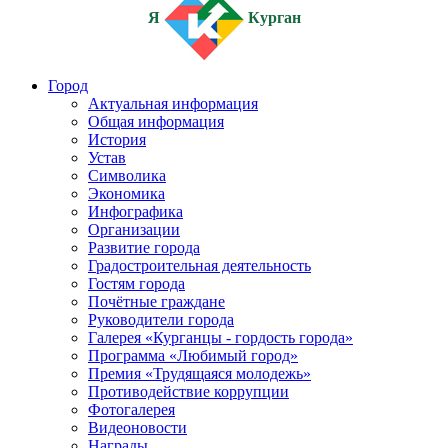
Я
Курган
Город
Актуальная информация
Общая информация
История
Устав
Символика
Экономика
Инфографика
Организации
Развитие города
Градостроительная деятельность
Гостям города
Почётные граждане
Руководители города
Галерея «Курганцы - гордость города»
Программа «Любимый город»
Премия «Трудящаяся молодежь»
Противодействие коррупции
Фотогалерея
Видеоновости
Награды