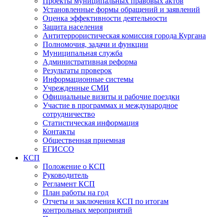
Проекты муниципальных правовых актов
Установленные формы обращений и заявлений
Оценка эффективности деятельности
Защита населения
Антитеррористическая комиссия города Кургана
Полномочия, задачи и функции
Муниципальная служба
Административная реформа
Результаты проверок
Информационные системы
Учрежденные СМИ
Официальные визиты и рабочие поездки
Участие в программах и международное
сотрудничество
Статистическая информация
Контакты
Общественная приемная
ЕГИССО
КСП
Положение о КСП
Руководитель
Регламент КСП
План работы на год
Отчеты и заключения КСП по итогам
контрольных мероприятий