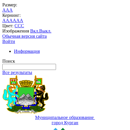
Размер:
A
A
A
Кернинг:
AA
AA
AA
Цвет:
C
C
C
Изображения
Вкл.
Выкл.
Обычная версия сайта
Войти
Информация
Поиск
Все результаты
Муниципальное образование
город Курган