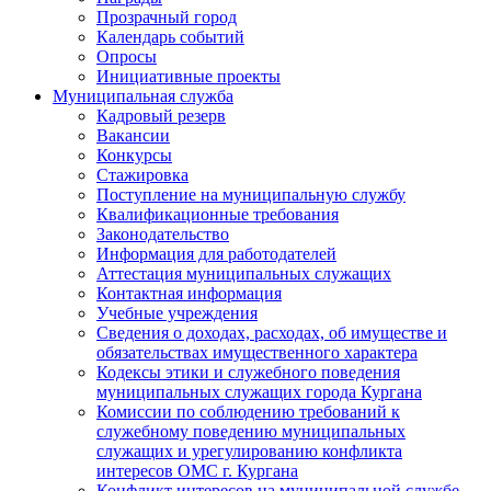
Прозрачный город
Календарь событий
Опросы
Инициативные проекты
Муниципальная служба
Кадровый резерв
Вакансии
Конкурсы
Стажировка
Поступление на муниципальную службу
Квалификационные требования
Законодательство
Информация для работодателей
Аттестация муниципальных служащих
Контактная информация
Учебные учреждения
Сведения о доходах, расходах, об имуществе и
обязательствах имущественного характера
Кодексы этики и служебного поведения
муниципальных служащих города Кургана
Комиссии по соблюдению требований к
служебному поведению муниципальных
служащих и урегулированию конфликта
интересов ОМС г. Кургана
Конфликт интересов на муниципальной службе