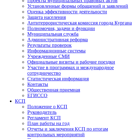
Проекты муниципальных правовых актов
Установленные формы обращений и заявлений
Оценка эффективности деятельности
Защита населения
Антитеррористическая комиссия города Кургана
Полномочия, задачи и функции
Муниципальная служба
Административная реформа
Результаты проверок
Информационные системы
Учрежденные СМИ
Официальные визиты и рабочие поездки
Участие в программах и международное
сотрудничество
Статистическая информация
Контакты
Общественная приемная
ЕГИССО
КСП
Положение о КСП
Руководитель
Регламент КСП
План работы на год
Отчеты и заключения КСП по итогам
контрольных мероприятий