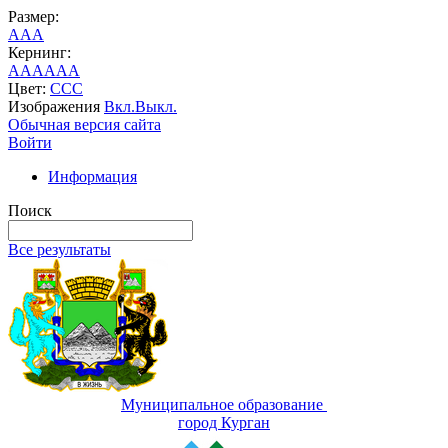
Размер:
A
A
A
Кернинг:
AA
AA
AA
Цвет:
C
C
C
Изображения
Вкл.
Выкл.
Обычная версия сайта
Войти
Информация
Поиск
Все результаты
Муниципальное образование
город Курган