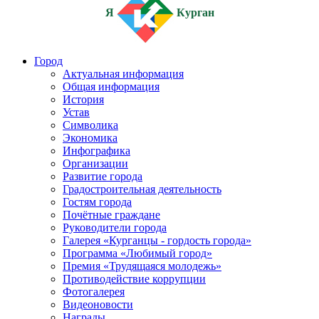
Я
Курган
Город
Актуальная информация
Общая информация
История
Устав
Символика
Экономика
Инфографика
Организации
Развитие города
Градостроительная деятельность
Гостям города
Почётные граждане
Руководители города
Галерея «Курганцы - гордость города»
Программа «Любимый город»
Премия «Трудящаяся молодежь»
Противодействие коррупции
Фотогалерея
Видеоновости
Награды