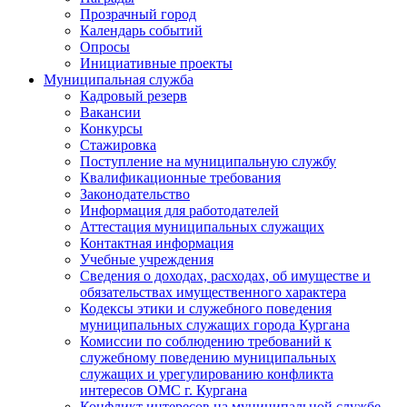
Прозрачный город
Календарь событий
Опросы
Инициативные проекты
Муниципальная служба
Кадровый резерв
Вакансии
Конкурсы
Стажировка
Поступление на муниципальную службу
Квалификационные требования
Законодательство
Информация для работодателей
Аттестация муниципальных служащих
Контактная информация
Учебные учреждения
Сведения о доходах, расходах, об имуществе и
обязательствах имущественного характера
Кодексы этики и служебного поведения
муниципальных служащих города Кургана
Комиссии по соблюдению требований к
служебному поведению муниципальных
служащих и урегулированию конфликта
интересов ОМС г. Кургана
Конфликт интересов на муниципальной службе