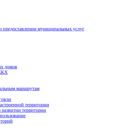
 предоставлении муниципальных услуг
ых домов
 ЖКХ
пальным маршрутам
говли
застроенной территории
м развитии территории
спользование
иторий