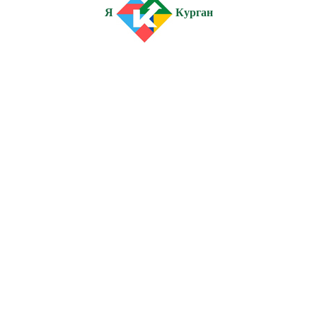
Я
Курган