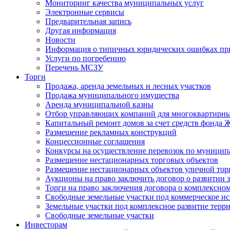
Мониторинг качества муниципальных услуг
Электронные сервисы
Предварительная запись
Другая информация
Новости
Информация о типичных юридических ошибках при
Услуги по погребению
Перечень МСЗУ
Торги
Продажа, аренда земельных и лесных участков
Продажа муниципального имущества
Аренда муниципальной казны
Отбор управляющих компаний для многоквартирн
Капитальный ремонт домов за счет средств фонда
Размещение рекламных конструкций
Концессионные соглашения
Конкурсы на осуществление перевозок по муници
Размещение нестационарных торговых объектов
Размещение нестационарных объектов уличной тор
Аукционы на право заключить договор о развитии 
Торги на право заключения договора о комплексно
Свободные земельные участки под коммерческое и
Земельные участки под комплексное развитие терр
Свободные земельные участки
Инвесторам