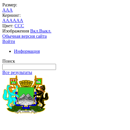
Размер:
A
A
A
Кернинг:
AA
AA
AA
Цвет:
C
C
C
Изображения
Вкл.
Выкл.
Обычная версия сайта
Войти
Информация
Поиск
Все результаты