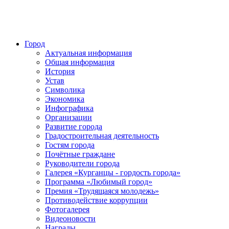
Город
Актуальная информация
Общая информация
История
Устав
Символика
Экономика
Инфографика
Организации
Развитие города
Градостроительная деятельность
Гостям города
Почётные граждане
Руководители города
Галерея «Курганцы - гордость города»
Программа «Любимый город»
Премия «Трудящаяся молодежь»
Противодействие коррупции
Фотогалерея
Видеоновости
Награды