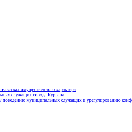
ательствах имущественного характера
ьных служащих города Кургана
у поведению муниципальных служащих и урегулированию конфл