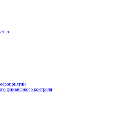
ество
 мероприятий
го финансового контроля