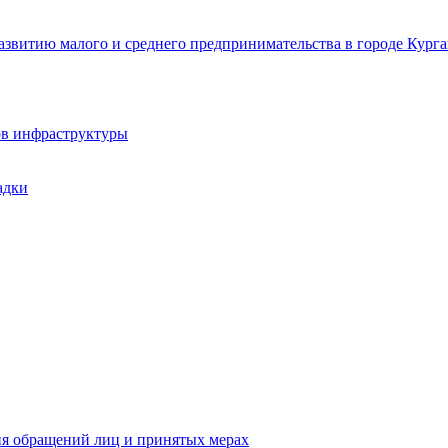
звитию малого и среднего предпринимательства в городе Курга
ов инфраструктуры
адки
ия обращений лиц и принятых мерах