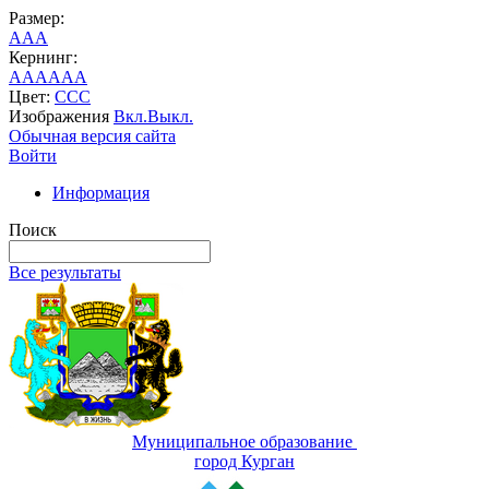
Размер:
A
A
A
Кернинг:
AA
AA
AA
Цвет:
C
C
C
Изображения
Вкл.
Выкл.
Обычная версия сайта
Войти
Информация
Поиск
Все результаты
Муниципальное образование
город Курган