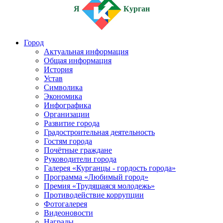
Я
Курган
Город
Актуальная информация
Общая информация
История
Устав
Символика
Экономика
Инфографика
Организации
Развитие города
Градостроительная деятельность
Гостям города
Почётные граждане
Руководители города
Галерея «Курганцы - гордость города»
Программа «Любимый город»
Премия «Трудящаяся молодежь»
Противодействие коррупции
Фотогалерея
Видеоновости
Награды