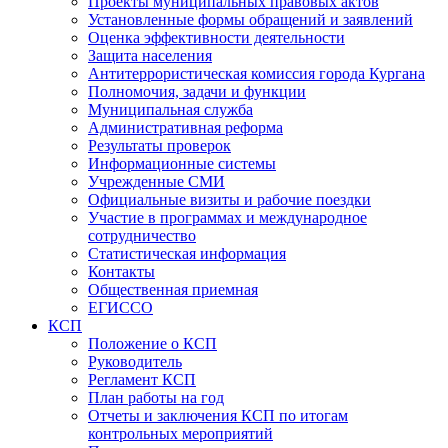
Проекты муниципальных правовых актов
Установленные формы обращений и заявлений
Оценка эффективности деятельности
Защита населения
Антитеррористическая комиссия города Кургана
Полномочия, задачи и функции
Муниципальная служба
Административная реформа
Результаты проверок
Информационные системы
Учрежденные СМИ
Официальные визиты и рабочие поездки
Участие в программах и международное
сотрудничество
Статистическая информация
Контакты
Общественная приемная
ЕГИССО
КСП
Положение о КСП
Руководитель
Регламент КСП
План работы на год
Отчеты и заключения КСП по итогам
контрольных мероприятий