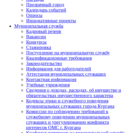
Прозрачный город
Календарь событий
Опросы
Инициативные проекты
Муниципальная служба
Кадровый резерв
Вакансии
Конкурсы
Стажировка
Поступление на муниципальную службу
Квалификационные требования
Законодательство
Информация для работодателей
Аттестация муниципальных служащих
Контактная информация
Учебные учреждения
Сведения о доходах, расходах, об имуществе и
обязательствах имущественного характера
Кодексы этики и служебного поведения
муниципальных служащих города Кургана
Комиссии по соблюдению требований к
служебному поведению муниципальных
служащих и урегулированию конфликта
интересов ОМС г. Кургана
Конфликт интересов на муниципальной службе