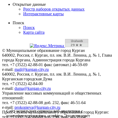
Открытые данные
Реестр наборов открытых данных
Интерактивные карты
Поиск
Поиск
Карта сайта
© Муниципальное образование город Курган
640002, Россия, г. Курган, пл. им. В.И. Ленина, д. № 1, Глава
города Кургана, Администрация города Кургана
тел. +7 (3522) 42-88-01 факс (автомат.) 46-59-69
e-mail:
mail@kurgan-city.ru
640002, Россия, г. Курган, пл. им. В.И. Ленина, д. № 1,
Курганская городская Дума
тел. +7 (3522) 42-84-00
e-mail:
duma@kurgan-city.ru
Управление массовых коммуникаций и общественных
отношений:
тел. +7 (3522) 42-88-08 доб. 232, факс 46-51-64
e-mail:
prokopieva@kurgan-city.ru
Сайт использует сервисы веб-аналитики с
Пресс-служба муниципального образования город Курган:
помощью технологии «cookie». Это позволяет
тел. +7 (3522) 42-88-08 доб. 236, факс 46-51-64