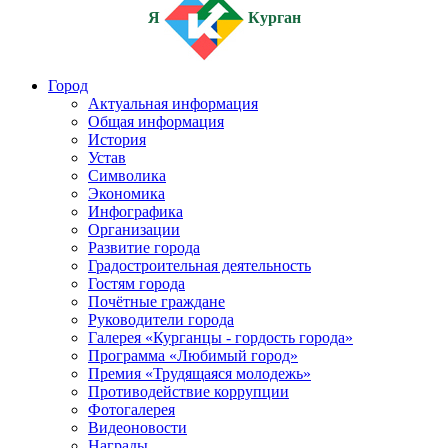
Я
Курган
Город
Актуальная информация
Общая информация
История
Устав
Символика
Экономика
Инфографика
Организации
Развитие города
Градостроительная деятельность
Гостям города
Почётные граждане
Руководители города
Галерея «Курганцы - гордость города»
Программа «Любимый город»
Премия «Трудящаяся молодежь»
Противодействие коррупции
Фотогалерея
Видеоновости
Награды