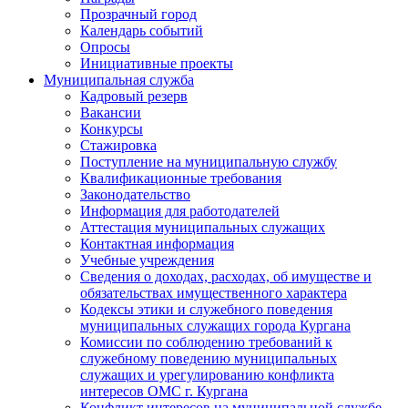
Прозрачный город
Календарь событий
Опросы
Инициативные проекты
Муниципальная служба
Кадровый резерв
Вакансии
Конкурсы
Стажировка
Поступление на муниципальную службу
Квалификационные требования
Законодательство
Информация для работодателей
Аттестация муниципальных служащих
Контактная информация
Учебные учреждения
Сведения о доходах, расходах, об имуществе и
обязательствах имущественного характера
Кодексы этики и служебного поведения
муниципальных служащих города Кургана
Комиссии по соблюдению требований к
служебному поведению муниципальных
служащих и урегулированию конфликта
интересов ОМС г. Кургана
Конфликт интересов на муниципальной службе