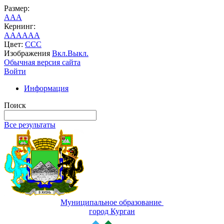
Размер:
A
A
A
Кернинг:
AA
AA
AA
Цвет:
C
C
C
Изображения
Вкл.
Выкл.
Обычная версия сайта
Войти
Информация
Поиск
Все результаты
Муниципальное образование
город Курган