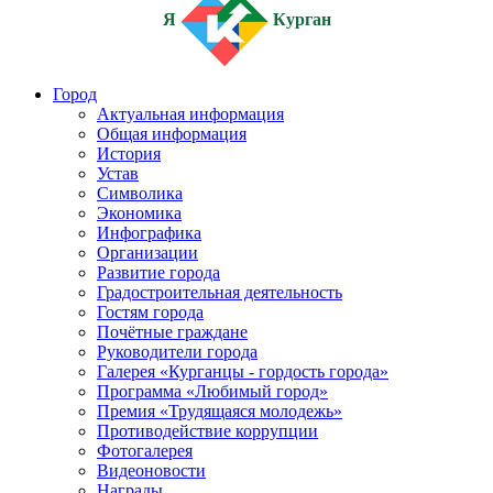
Я
Курган
Город
Актуальная информация
Общая информация
История
Устав
Символика
Экономика
Инфографика
Организации
Развитие города
Градостроительная деятельность
Гостям города
Почётные граждане
Руководители города
Галерея «Курганцы - гордость города»
Программа «Любимый город»
Премия «Трудящаяся молодежь»
Противодействие коррупции
Фотогалерея
Видеоновости
Награды