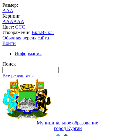
Размер:
A
A
A
Кернинг:
AA
AA
AA
Цвет:
C
C
C
Изображения
Вкл.
Выкл.
Обычная версия сайта
Войти
Информация
Поиск
Все результаты
Муниципальное образование
город Курган