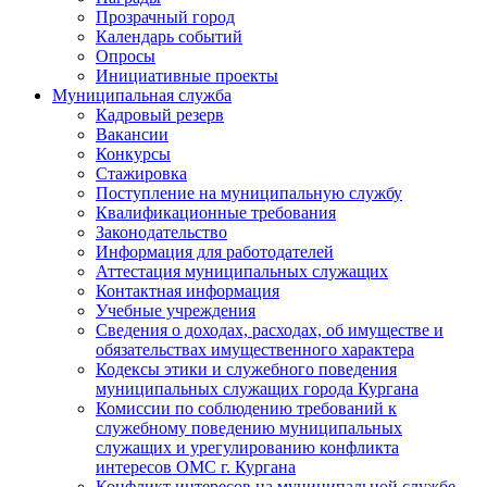
Прозрачный город
Календарь событий
Опросы
Инициативные проекты
Муниципальная служба
Кадровый резерв
Вакансии
Конкурсы
Стажировка
Поступление на муниципальную службу
Квалификационные требования
Законодательство
Информация для работодателей
Аттестация муниципальных служащих
Контактная информация
Учебные учреждения
Сведения о доходах, расходах, об имуществе и
обязательствах имущественного характера
Кодексы этики и служебного поведения
муниципальных служащих города Кургана
Комиссии по соблюдению требований к
служебному поведению муниципальных
служащих и урегулированию конфликта
интересов ОМС г. Кургана
Конфликт интересов на муниципальной службе