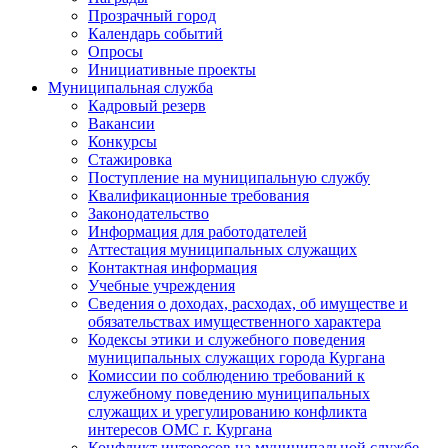
Прозрачный город
Календарь событий
Опросы
Инициативные проекты
Муниципальная служба
Кадровый резерв
Вакансии
Конкурсы
Стажировка
Поступление на муниципальную службу
Квалификационные требования
Законодательство
Информация для работодателей
Аттестация муниципальных служащих
Контактная информация
Учебные учреждения
Сведения о доходах, расходах, об имуществе и
обязательствах имущественного характера
Кодексы этики и служебного поведения
муниципальных служащих города Кургана
Комиссии по соблюдению требований к
служебному поведению муниципальных
служащих и урегулированию конфликта
интересов ОМС г. Кургана
Конфликт интересов на муниципальной службе