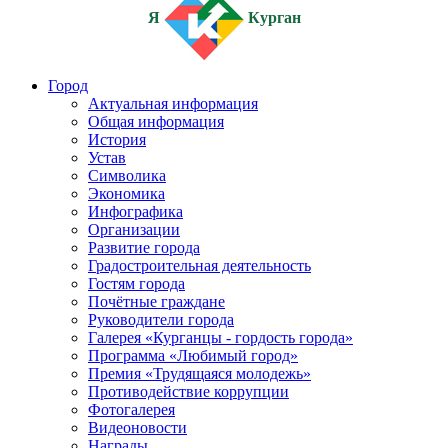
Я
Курган
Город
Актуальная информация
Общая информация
История
Устав
Символика
Экономика
Инфографика
Организации
Развитие города
Градостроительная деятельность
Гостям города
Почётные граждане
Руководители города
Галерея «Курганцы - гордость города»
Программа «Любимый город»
Премия «Трудящаяся молодежь»
Противодействие коррупции
Фотогалерея
Видеоновости
Награды