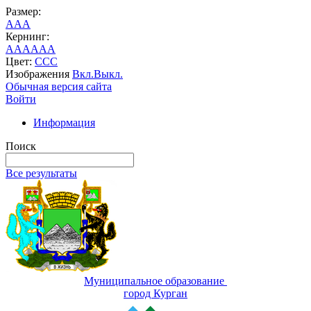
Размер:
A
A
A
Кернинг:
AA
AA
AA
Цвет:
C
C
C
Изображения
Вкл.
Выкл.
Обычная версия сайта
Войти
Информация
Поиск
Все результаты
Муниципальное образование
город Курган