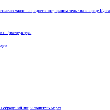
звитию малого и среднего предпринимательства в городе Курга
ов инфраструктуры
адки
ия обращений лиц и принятых мерах