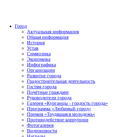
Город
Актуальная информация
Общая информация
История
Устав
Символика
Экономика
Инфографика
Организации
Развитие города
Градостроительная деятельность
Гостям города
Почётные граждане
Руководители города
Галерея «Курганцы - гордость города»
Программа «Любимый город»
Премия «Трудящаяся молодежь»
Противодействие коррупции
Фотогалерея
Видеоновости
Награды