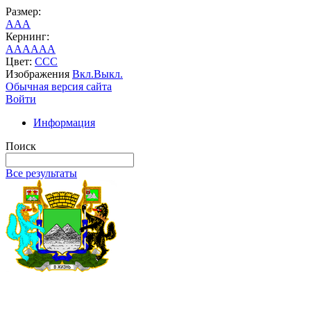
Размер:
A
A
A
Кернинг:
AA
AA
AA
Цвет:
C
C
C
Изображения
Вкл.
Выкл.
Обычная версия сайта
Войти
Информация
Поиск
Все результаты