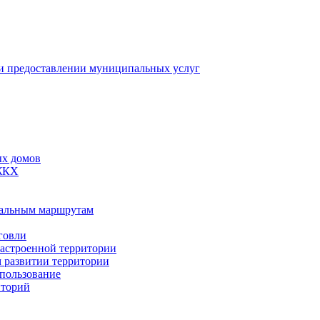
 предоставлении муниципальных услуг
ых домов
 ЖКХ
пальным маршрутам
говли
застроенной территории
м развитии территории
спользование
иторий