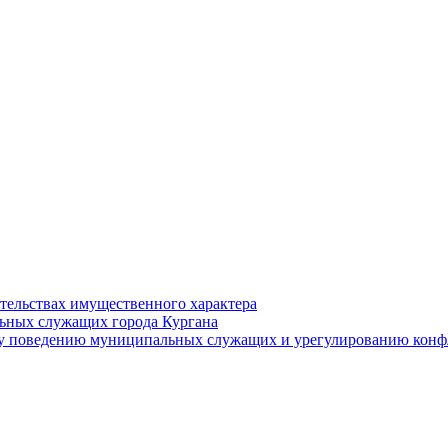
ательствах имущественного характера
ьных служащих города Кургана
у поведению муниципальных служащих и урегулированию конфл