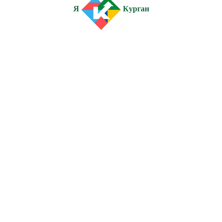
Я
Курган