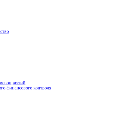
ество
 мероприятий
го финансового контроля