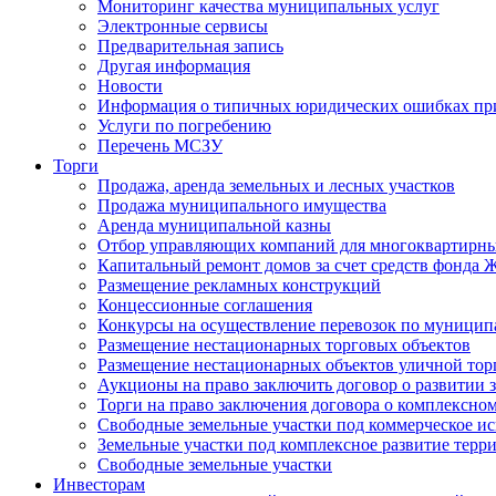
Мониторинг качества муниципальных услуг
Электронные сервисы
Предварительная запись
Другая информация
Новости
Информация о типичных юридических ошибках при
Услуги по погребению
Перечень МСЗУ
Торги
Продажа, аренда земельных и лесных участков
Продажа муниципального имущества
Аренда муниципальной казны
Отбор управляющих компаний для многоквартирн
Капитальный ремонт домов за счет средств фонда
Размещение рекламных конструкций
Концессионные соглашения
Конкурсы на осуществление перевозок по муници
Размещение нестационарных торговых объектов
Размещение нестационарных объектов уличной тор
Аукционы на право заключить договор о развитии 
Торги на право заключения договора о комплексно
Свободные земельные участки под коммерческое и
Земельные участки под комплексное развитие терр
Свободные земельные участки
Инвесторам