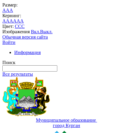
Размер:
A
A
A
Кернинг:
AA
AA
AA
Цвет:
C
C
C
Изображения
Вкл.
Выкл.
Обычная версия сайта
Войти
Информация
Поиск
Все результаты
Муниципальное образование
город Курган