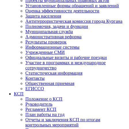
Проекты муниципальных правовых актов
Установленные формы обращений и заявлений
Оценка эффективности деятельности
Защита населения
Антитеррористическая комиссия города Кургана
Полномочия, задачи и функции
Муниципальная служба
Административная реформа
Результаты проверок
Информационные системы
Учрежденные СМИ
Официальные визиты и рабочие поездки
Участие в программах и международное
сотрудничество
Статистическая информация
Контакты
Общественная приемная
ЕГИССО
КСП
Положение о КСП
Руководитель
Регламент КСП
План работы на год
Отчеты и заключения КСП по итогам
контрольных мероприятий