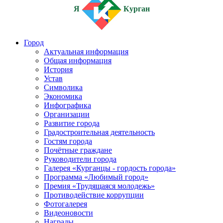
Я
Курган
Город
Актуальная информация
Общая информация
История
Устав
Символика
Экономика
Инфографика
Организации
Развитие города
Градостроительная деятельность
Гостям города
Почётные граждане
Руководители города
Галерея «Курганцы - гордость города»
Программа «Любимый город»
Премия «Трудящаяся молодежь»
Противодействие коррупции
Фотогалерея
Видеоновости
Награды