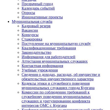
Прозрачный город
Календарь событий
Опросы
Инициативные проекты
Муниципальная служба
Кадровый резерв
Вакансии
Конкурсы
Стажировка
Поступление на муниципальную службу
Квалификационные требования
Законодательство
Информация для работодателей
Аттестация муниципальных служащих
Контактная информация
Учебные учреждения
Сведения о доходах, расходах, об имуществе и
обязательствах имущественного характера
Кодексы этики и служебного поведения
муниципальных служащих города Кургана
Комиссии по соблюдению требований к
служебному поведению муниципальных
служащих и урегулированию конфликта
интересов ОМС г. Кургана
Конфликт интересов на муниципальной службе