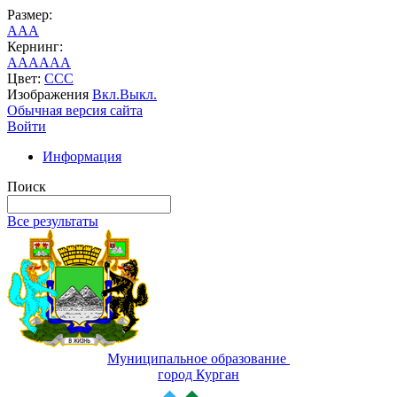
Размер:
A
A
A
Кернинг:
AA
AA
AA
Цвет:
C
C
C
Изображения
Вкл.
Выкл.
Обычная версия сайта
Войти
Информация
Поиск
Все результаты
Муниципальное образование
город Курган