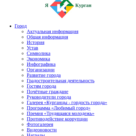
Я
Курган
Город
Актуальная информация
Общая информация
История
Устав
Символика
Экономика
Инфографика
Организации
Развитие города
Градостроительная деятельность
Гостям города
Почётные граждане
Руководители города
Галерея «Курганцы - гордость города»
Программа «Любимый город»
Премия «Трудящаяся молодежь»
Противодействие коррупции
Фотогалерея
Видеоновости
Награды