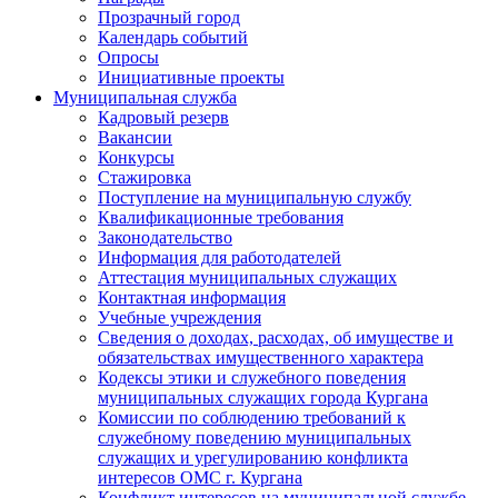
Прозрачный город
Календарь событий
Опросы
Инициативные проекты
Муниципальная служба
Кадровый резерв
Вакансии
Конкурсы
Стажировка
Поступление на муниципальную службу
Квалификационные требования
Законодательство
Информация для работодателей
Аттестация муниципальных служащих
Контактная информация
Учебные учреждения
Сведения о доходах, расходах, об имуществе и
обязательствах имущественного характера
Кодексы этики и служебного поведения
муниципальных служащих города Кургана
Комиссии по соблюдению требований к
служебному поведению муниципальных
служащих и урегулированию конфликта
интересов ОМС г. Кургана
Конфликт интересов на муниципальной службе