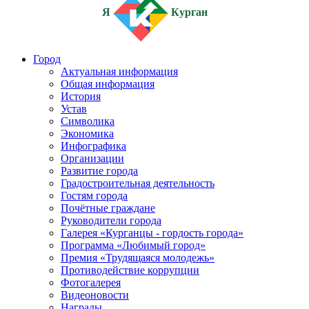
Я
Курган
Город
Актуальная информация
Общая информация
История
Устав
Символика
Экономика
Инфографика
Организации
Развитие города
Градостроительная деятельность
Гостям города
Почётные граждане
Руководители города
Галерея «Курганцы - гордость города»
Программа «Любимый город»
Премия «Трудящаяся молодежь»
Противодействие коррупции
Фотогалерея
Видеоновости
Награды