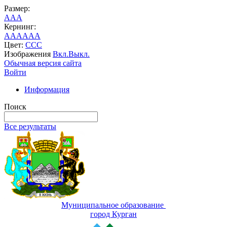
Размер:
A
A
A
Кернинг:
AA
AA
AA
Цвет:
C
C
C
Изображения
Вкл.
Выкл.
Обычная версия сайта
Войти
Информация
Поиск
Все результаты
Муниципальное образование
город Курган