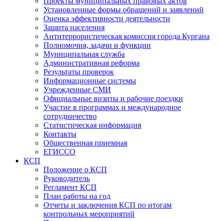
Проекты муниципальных правовых актов
Установленные формы обращений и заявлений
Оценка эффективности деятельности
Защита населения
Антитеррористическая комиссия города Кургана
Полномочия, задачи и функции
Муниципальная служба
Административная реформа
Результаты проверок
Информационные системы
Учрежденные СМИ
Официальные визиты и рабочие поездки
Участие в программах и международное
сотрудничество
Статистическая информация
Контакты
Общественная приемная
ЕГИССО
КСП
Положение о КСП
Руководитель
Регламент КСП
План работы на год
Отчеты и заключения КСП по итогам
контрольных мероприятий