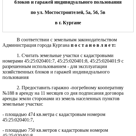
блоков и гаражей индивидуального пользования
по ул. Мостостроителей, 5а, 5
б
, 5в
в г. Кургане
В соответствии с земельным законодательством
Администрация города Кургана
п о с т а н о в л я е т:
1. Считать земельные участки с кадастровыми
номерами 45:25:020401:7, 45:25:020401:8, 45:25:020401:9 с
разрешенным использованием - для эксплуатации
хозяйственных блоков и гаражей индивидуального
пользования
2. Предоставить гаражно -погребному кооперативу
№188 в аренду на 11 месяцев со дня подписания договора
аренды земли сторонами из земель населенных пунктов
земельные участки:
- площадью 474 кв.метра с кадастровым номером
45:25:020401:7,
- площадью 750 кв.метров с кадастровым номером
45:25:020401:8,