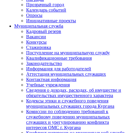
Прозрачный город
Календарь событий
Опросы
Инициативные проекты
Муниципальная служба
Кадровый резерв
Вакансии
Конкурсы
Стажировка
Поступление на муниципальную службу
Квалификационные требования
Законодательство
Информация для работодателей
Аттестация муниципальных служащих
Контактная информация
Учебные учреждения
Сведения о доходах, расходах, об имуществе и
обязательствах имущественного характера
Кодексы этики и служебного поведения
муниципальных служащих города Кургана
Комиссии по соблюдению требований к
служебному поведению муниципальных
служащих и урегулированию конфликта
интересов ОМС г. Кургана
Конфликт интересов на муниципальной службе