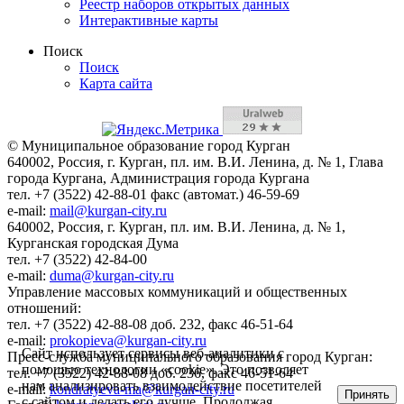
Реестр наборов открытых данных
Интерактивные карты
Поиск
Поиск
Карта сайта
© Муниципальное образование город Курган
640002, Россия, г. Курган, пл. им. В.И. Ленина, д. № 1, Глава
города Кургана, Администрация города Кургана
тел. +7 (3522) 42-88-01 факс (автомат.) 46-59-69
e-mail:
mail@kurgan-city.ru
640002, Россия, г. Курган, пл. им. В.И. Ленина, д. № 1,
Курганская городская Дума
тел. +7 (3522) 42-84-00
e-mail:
duma@kurgan-city.ru
Управление массовых коммуникаций и общественных
отношений:
тел. +7 (3522) 42-88-08 доб. 232, факс 46-51-64
e-mail:
prokopieva@kurgan-city.ru
Сайт использует сервисы веб-аналитики с
Пресс-служба муниципального образования город Курган:
помощью технологии «cookie». Это позволяет
тел. +7 (3522) 42-88-08 доб. 236, факс 46-51-64
нам анализировать взаимодействие посетителей
e-mail:
kondratyeva-ma@kurgan-city.ru
Принять
с сайтом и делать его лучше. Продолжая