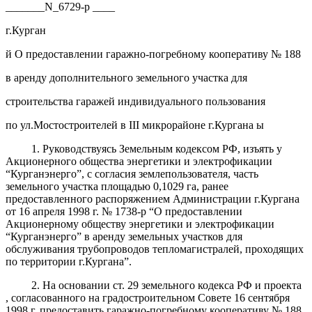
_______N_6729-р ____
г.Курган
й О предоставлении гаражно-погребному кооперативу № 188
в аренду дополнительного земельного участка для
строительства гаражей индивидуального пользования
по ул.Мостостроителей в III микрорайоне г.Кургана ы
1. Руководствуясь Земельным кодексом РФ, изъять у
Акционерного общества энергетики и электрофикации
“Курганэнерго”, с согласия землепользователя, часть
земельного участка площадью 0,1029 га, ранее
предоставленного распоряжением Администрации г.Кургана
от 16 апреля 1998 г. № 1738-р “О предоставлении
Акционерному обществу энергетики и электрофикации
“Курганэнерго” в аренду земельных участков для
обслуживания трубопроводов тепломагистралей, проходящих
по территории г.Кургана”.
2. На основании ст. 29 земельного кодекса РФ и проекта
, согласованного на градостроительном Совете 16 сентября
1998 г, предоставить гаражно-погребному кооперативу № 188