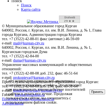
Поиск
Поиск
Карта сайта
© Муниципальное образование город Курган
640002, Россия, г. Курган, пл. им. В.И. Ленина, д. № 1, Глава
города Кургана, Администрация города Кургана
тел. +7 (3522) 42-88-01 факс (автомат.) 46-59-69
e-mail:
mail@kurgan-city.ru
640002, Россия, г. Курган, пл. им. В.И. Ленина, д. № 1,
Курганская городская Дума
тел. +7 (3522) 42-84-00
e-mail:
duma@kurgan-city.ru
Управление массовых коммуникаций и общественных
отношений:
тел. +7 (3522) 42-88-08 доб. 232, факс 46-51-64
e-mail:
prokopieva@kurgan-city.ru
Сайт использует сервисы веб-аналитики с
Пресс-служба муниципального образования город Курган:
помощью технологии «cookie». Это позволяет
тел. +7 (3522) 42-88-08 доб. 236, факс 46-51-64
нам анализировать взаимодействие посетителей
e-mail:
kondratyeva-ma@kurgan-city.ru
Принять
с сайтом и делать его лучше. Продолжая
Госвеб:
kurgan.gosuslugi.ru
пользоваться сайтом, вы соглашаетесь с
Политика конфиденциальности
использованием файлов cookie.
Авторизация