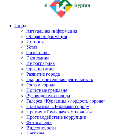
Я
Курган
Город
Актуальная информация
Общая информация
История
Устав
Символика
Экономика
Инфографика
Организации
Развитие города
Градостроительная деятельность
Гостям города
Почётные граждане
Руководители города
Галерея «Курганцы - гордость города»
Программа «Любимый город»
Премия «Трудящаяся молодежь»
Противодействие коррупции
Фотогалерея
Видеоновости
Награды