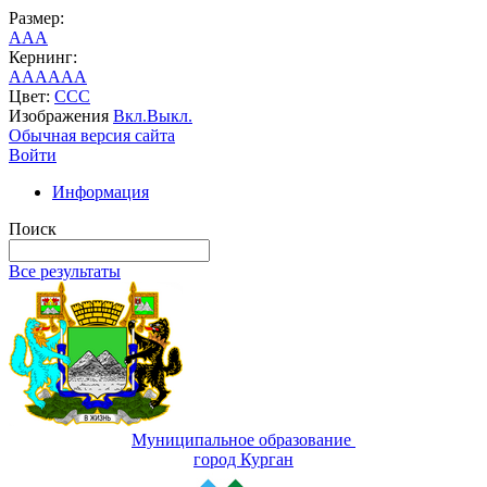
Размер:
A
A
A
Кернинг:
AA
AA
AA
Цвет:
C
C
C
Изображения
Вкл.
Выкл.
Обычная версия сайта
Войти
Информация
Поиск
Все результаты
Муниципальное образование
город Курган