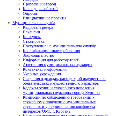
Прозрачный город
Календарь событий
Опросы
Инициативные проекты
Муниципальная служба
Кадровый резерв
Вакансии
Конкурсы
Стажировка
Поступление на муниципальную службу
Квалификационные требования
Законодательство
Информация для работодателей
Аттестация муниципальных служащих
Контактная информация
Учебные учреждения
Сведения о доходах, расходах, об имуществе и
обязательствах имущественного характера
Кодексы этики и служебного поведения
муниципальных служащих города Кургана
Комиссии по соблюдению требований к
служебному поведению муниципальных
служащих и урегулированию конфликта
интересов ОМС г. Кургана
Конфликт интересов на муниципальной службе