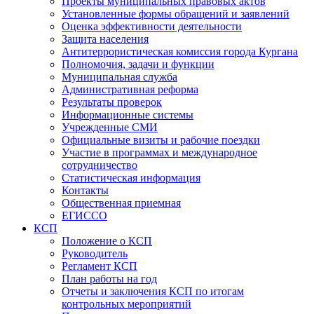
Проекты муниципальных правовых актов
Установленные формы обращений и заявлений
Оценка эффективности деятельности
Защита населения
Антитеррористическая комиссия города Кургана
Полномочия, задачи и функции
Муниципальная служба
Административная реформа
Результаты проверок
Информационные системы
Учрежденные СМИ
Официальные визиты и рабочие поездки
Участие в программах и международное
сотрудничество
Статистическая информация
Контакты
Общественная приемная
ЕГИССО
КСП
Положение о КСП
Руководитель
Регламент КСП
План работы на год
Отчеты и заключения КСП по итогам
контрольных мероприятий