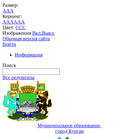
Размер:
A
A
A
Кернинг:
AA
AA
AA
Цвет:
C
C
C
Изображения
Вкл.
Выкл.
Обычная версия сайта
Войти
Информация
Поиск
Все результаты
Муниципальное образование
город Курган