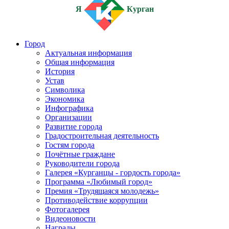
Я
Курган
Город
Актуальная информация
Общая информация
История
Устав
Символика
Экономика
Инфографика
Организации
Развитие города
Градостроительная деятельность
Гостям города
Почётные граждане
Руководители города
Галерея «Курганцы - гордость города»
Программа «Любимый город»
Премия «Трудящаяся молодежь»
Противодействие коррупции
Фотогалерея
Видеоновости
Награды