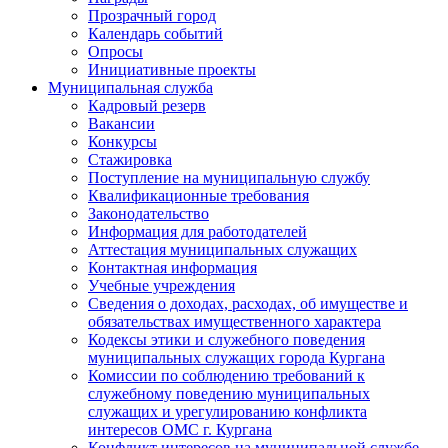
Прозрачный город
Календарь событий
Опросы
Инициативные проекты
Муниципальная служба
Кадровый резерв
Вакансии
Конкурсы
Стажировка
Поступление на муниципальную службу
Квалификационные требования
Законодательство
Информация для работодателей
Аттестация муниципальных служащих
Контактная информация
Учебные учреждения
Сведения о доходах, расходах, об имуществе и
обязательствах имущественного характера
Кодексы этики и служебного поведения
муниципальных служащих города Кургана
Комиссии по соблюдению требований к
служебному поведению муниципальных
служащих и урегулированию конфликта
интересов ОМС г. Кургана
Конфликт интересов на муниципальной службе