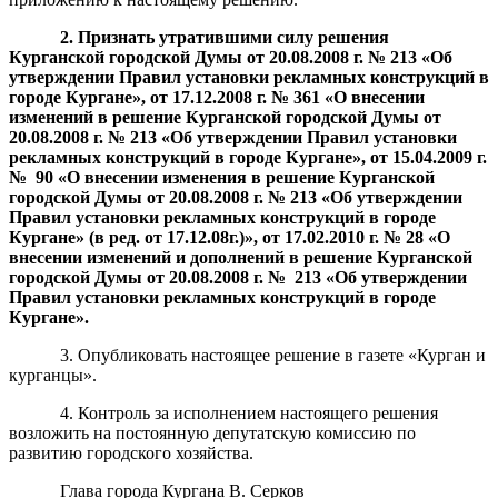
2.
Признать утратившим
и
силу решения
Курганс
кой городской Думы от 20.08.
2008 г. № 213 «Об
утверждении Правил установки рекламных конструкций в
городе Кургане»,
от 17
.12.
2008 г.
№
361 «О внесении
измен
е
ний в решение
Курганской городской Думы от
20.08.
2008 г.
№ 2
13 «Об утверждении Правил установки
рекламных конструкций в городе Кургане»
,
от 15
.04.
2009 г.
№ 90 «О внесении изменения в решение Курганской
горо
д
ской Думы от 20
.08.
2008 г. № 213 «Об утверждении
Правил установки рекламных конструкций в городе
Кургане»
(в ред. от 17.12.08г.)»
,
от 17
.02.
2010 г. № 28 «О
вн
е
сении изменений и дополнений
в решение Курганской
городской Думы от 20
.08.
2008 г. № 213 «Об утверждении
Правил установки рекламных конс
т
рукций в городе
Кургане»
.
3. Опубликовать настоящее решение в газете «Курган и
курганцы».
4. Контроль за исполнением настоящего решения
возложить на постоянную депутатскую комиссию по
развитию городского хозяйства.
Глава города Кургана В. Серков