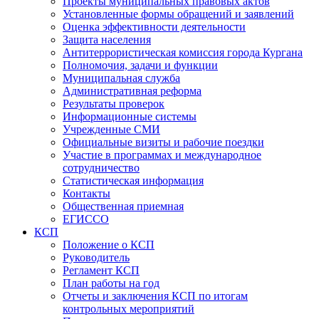
Проекты муниципальных правовых актов
Установленные формы обращений и заявлений
Оценка эффективности деятельности
Защита населения
Антитеррористическая комиссия города Кургана
Полномочия, задачи и функции
Муниципальная служба
Административная реформа
Результаты проверок
Информационные системы
Учрежденные СМИ
Официальные визиты и рабочие поездки
Участие в программах и международное
сотрудничество
Статистическая информация
Контакты
Общественная приемная
ЕГИССО
КСП
Положение о КСП
Руководитель
Регламент КСП
План работы на год
Отчеты и заключения КСП по итогам
контрольных мероприятий