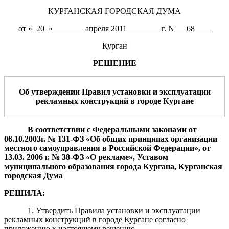
КУРГАНСКАЯ ГОРОДСКАЯ ДУМА
от «_20_»________апреля 2011________ г. N___68____
Курган
РЕШЕНИЕ
Об утверждении Правил установки и эксплуатации
рекламных констру
к
ций в городе Кургане
В соответствии с Федеральными законами от
06.10.2003г. № 131-ФЗ «Об общих принципах организации
местного самоуправления в Российской Фед
е
рации»,
от
13
.03.
2006 г. № 38-ФЗ «О рекламе»,
Уставом
муниципального обр
а
зования города Кургана, Курганская
городская Дума
РЕШИЛА
:
1. Утвердить Правила установки и эксплуатации
рекламных конструкций в городе Кургане согласно
приложению к настоящему решению.