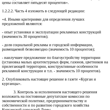
цены составляет пятьдесят процентов».
1.2.2
.
2.
Часть 4
изложить в следующей
редакции:
«4. Иными критериями для определения лучших
предложений являются:
- опыт установки и эксплуатации рекламных конструкций
(значимость 30 процентов);
- доля социальной рекламы и городской информации,
размещаемой безвозмездно (значимость 10 процентов);
- наилучшее предложение по благоустройству территории
(установка
малых архитектурных форм
, газонов, цветников на
прилегающей территории, конструк
тивные
особеннос
ти
рекламной конструкции и т.п.
-
значимость 10 процентов).
2. Опубликовать настоящее решение в газете «Курган и
курганцы».
3. Контроль за исполнением настоящего решения
возложить на постоянные депутатские комиссии по
экономической
политике, предпринимательству и
собственности
и
по
развитию городского хозяйства
Курганской городской Думы
.