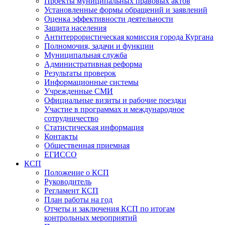
Проекты муниципальных правовых актов
Установленные формы обращений и заявлений
Оценка эффективности деятельности
Защита населения
Антитеррористическая комиссия города Кургана
Полномочия, задачи и функции
Муниципальная служба
Административная реформа
Результаты проверок
Информационные системы
Учрежденные СМИ
Официальные визиты и рабочие поездки
Участие в программах и международное
сотрудничество
Статистическая информация
Контакты
Общественная приемная
ЕГИССО
КСП
Положение о КСП
Руководитель
Регламент КСП
План работы на год
Отчеты и заключения КСП по итогам
контрольных мероприятий