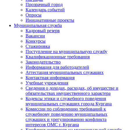
Прозрачный город
Календарь событий
Опросы
Инициативные проекты
Муниципальная служба
Кадровый резерв
Вакансии
Конкурсы
Стажировка
Поступление на муниципальную службу
Квалификационные требования
Законодательство
Информация для работодателей
Аттестация муниципальных служащих
Контактная информация
Учебные учреждения
Сведения о доходах, расходах, об имуществе и
обязательствах имущественного характера
Кодексы этики и служебного поведения
муниципальных служащих города Кургана
Комиссии по соблюдению требований к
служебному поведению муниципальных
служащих и урегулированию конфликта
интересов ОМС г. Кургана
Конфликт интересов на муниципальной службе