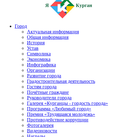
Я
Курган
Город
Актуальная информация
Общая информация
История
Устав
Символика
Экономика
Инфографика
Организации
Развитие города
Градостроительная деятельность
Гостям города
Почётные граждане
Руководители города
Галерея «Курганцы - гордость города»
Программа «Любимый город»
Премия «Трудящаяся молодежь»
Противодействие коррупции
Фотогалерея
Видеоновости
Награды