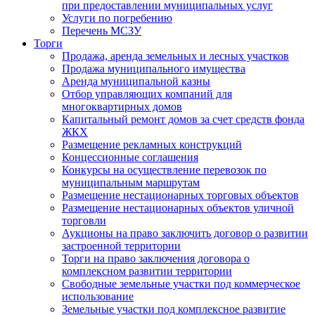
при предоставлении муниципальных услуг
Услуги по погребению
Перечень МСЗУ
Торги
Продажа, аренда земельных и лесных участков
Продажа муниципального имущества
Аренда муниципальной казны
Отбор управляющих компаний для
многоквартирных домов
Капитальный ремонт домов за счет средств фонда
ЖКХ
Размещение рекламных конструкций
Концессионные соглашения
Конкурсы на осуществление перевозок по
муниципальным маршрутам
Размещение нестационарных торговых объектов
Размещение нестационарных объектов уличной
торговли
Аукционы на право заключить договор о развитии
застроенной территории
Торги на право заключения договора о
комплексном развитии территории
Свободные земельные участки под коммерческое
использование
Земельные участки под комплексное развитие