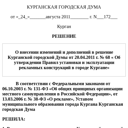
КУРГАНСКАЯ ГОРОДСКАЯ ДУМА
от «_24_»_______августа 2011________ г. N___172___
Курган
РЕШЕНИЕ
О внесении изменений
и дополнений
в решение
Курганской городской Думы
от
20
.04.2011
г. №
68
« Об
утверждении Правил установки и эксплуатации
рекламных конструкций в городе Кургане»
В соответствии с Федеральным
и
закон
ами
от
06.10.2003
г. № 131-ФЗ «Об общих принципах организации
местного самоуправления в Российской Фед
е
рации»,
от
13.03.2006 г. № 38-ФЗ «О рекламе»,
Уставом
муниципального обр
а
зования города Кургана
Курганская
городская Дума
РЕШИЛА
: