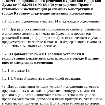
1. Внести в
приложение к решению
Курганской город
ской
Думы от 20.04.2011 г. № 68
«
Об утверждении Правил
установки и эксплуатации рекламных конструкций в
городе Кургане»
следующие изменения и дополнения:
1.
1.
С
татью 5 дополнить частью
14 следующего содержания:
«14. При распространении социальной рекламы упоминание
о спонсорах должно занимать не более пяти процентов
рекламной площади (пространства), за исключением случаев,
предусмотренных частью 6 статьи 10 Федерального закона
от
13.03.2006 г. № 38-ФЗ «О рекламе»
.
1.2
.
В
Приложение № 4 к Правилам установки и
эксплуатации рекламных конструкций в городе Кургане
внести
следующи
е
изменения
:
1.2
.1
.
В статье 13:
1.2.1.1.
Ч
аст
ь
3
изложить в следующей редакции:
«3.
Для определения лучших условий исполнения договора,
предложенных в заявках на участие в конкурсе, комиссия
должна оценивать и сопоставлять такие заявки по цене за
право на заключение договора и иным критериям, указанным
в конкурсной документации
. При этом значимость критерия