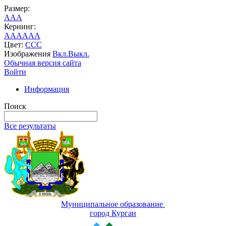
Размер:
A
A
A
Кернинг:
AA
AA
AA
Цвет:
C
C
C
Изображения
Вкл.
Выкл.
Обычная версия сайта
Войти
Информация
Поиск
Все результаты
Муниципальное образование
город Курган