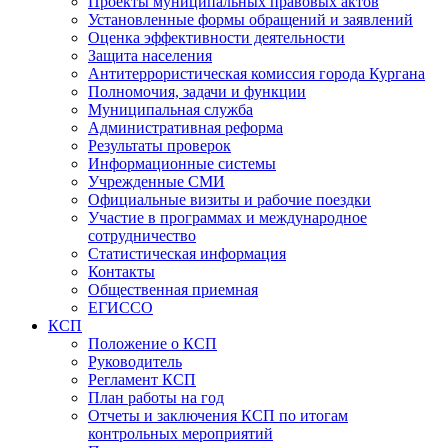
Проекты муниципальных правовых актов
Установленные формы обращений и заявлений
Оценка эффективности деятельности
Защита населения
Антитеррористическая комиссия города Кургана
Полномочия, задачи и функции
Муниципальная служба
Административная реформа
Результаты проверок
Информационные системы
Учрежденные СМИ
Официальные визиты и рабочие поездки
Участие в программах и международное
сотрудничество
Статистическая информация
Контакты
Общественная приемная
ЕГИССО
КСП
Положение о КСП
Руководитель
Регламент КСП
План работы на год
Отчеты и заключения КСП по итогам
контрольных мероприятий