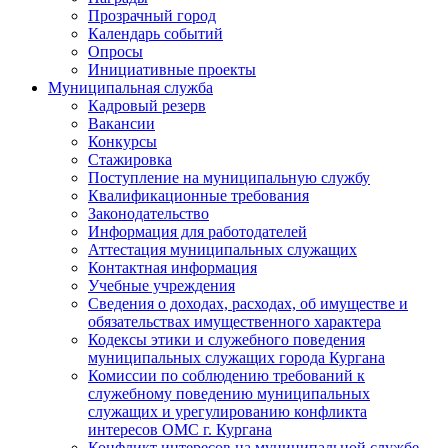
Прозрачный город
Календарь событий
Опросы
Инициативные проекты
Муниципальная служба
Кадровый резерв
Вакансии
Конкурсы
Стажировка
Поступление на муниципальную службу
Квалификационные требования
Законодательство
Информация для работодателей
Аттестация муниципальных служащих
Контактная информация
Учебные учреждения
Сведения о доходах, расходах, об имуществе и
обязательствах имущественного характера
Кодексы этики и служебного поведения
муниципальных служащих города Кургана
Комиссии по соблюдению требований к
служебному поведению муниципальных
служащих и урегулированию конфликта
интересов ОМС г. Кургана
Конфликт интересов на муниципальной службе