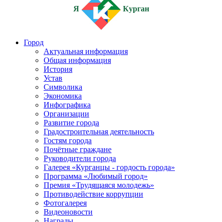
Я
Курган
Город
Актуальная информация
Общая информация
История
Устав
Символика
Экономика
Инфографика
Организации
Развитие города
Градостроительная деятельность
Гостям города
Почётные граждане
Руководители города
Галерея «Курганцы - гордость города»
Программа «Любимый город»
Премия «Трудящаяся молодежь»
Противодействие коррупции
Фотогалерея
Видеоновости
Награды