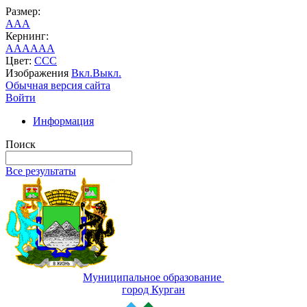
Размер:
A
A
A
Кернинг:
AA
AA
AA
Цвет:
C
C
C
Изображения
Вкл.
Выкл.
Обычная версия сайта
Войти
Информация
Поиск
Все результаты
Муниципальное образование
город Курган