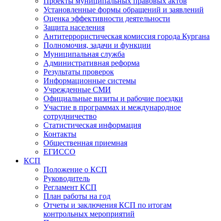
Проекты муниципальных правовых актов
Установленные формы обращений и заявлений
Оценка эффективности деятельности
Защита населения
Антитеррористическая комиссия города Кургана
Полномочия, задачи и функции
Муниципальная служба
Административная реформа
Результаты проверок
Информационные системы
Учрежденные СМИ
Официальные визиты и рабочие поездки
Участие в программах и международное
сотрудничество
Статистическая информация
Контакты
Общественная приемная
ЕГИССО
КСП
Положение о КСП
Руководитель
Регламент КСП
План работы на год
Отчеты и заключения КСП по итогам
контрольных мероприятий