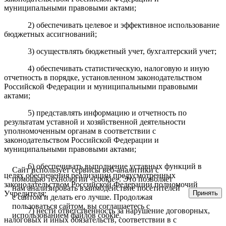
муниципальными правовыми актами;
2) обеспечивать целевое и эффективное использование
бюджетных ассигнований;
3) осуществлять бюджетный учет, бухгалтерский учет;
4) обеспечивать статистическую, налоговую и иную
отчетность в порядке, установленном законодательством
Российской Федерации и муниципальными правовыми
актами;
5) представлять информацию и отчетность по
результатам уставной и хозяйственной деятельности
уполномоченным органам в соответствии с
законодательством Российской Федерации и
муниципальными правовыми актами;
6) обеспечивать выполнение уставных функций в
Сайт использует сервисы веб-аналитики с
целях обеспечения реализации предусмотренных
помощью технологии «cookie». Это позволяет
законодательством Российской Федерации полномочий
нам анализировать взаимодействие посетителей
Принять
Учредителя;
с сайтом и делать его лучше. Продолжая
пользоваться сайтом, вы соглашаетесь с
7) нести ответственность за нарушение договорных,
использованием файлов cookie.
налоговых и иных обязательств, соответствии в с