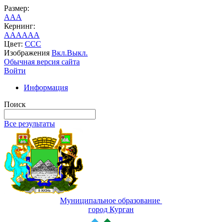
Размер:
A
A
A
Кернинг:
AA
AA
AA
Цвет:
C
C
C
Изображения
Вкл.
Выкл.
Обычная версия сайта
Войти
Информация
Поиск
Все результаты
Муниципальное образование
город Курган