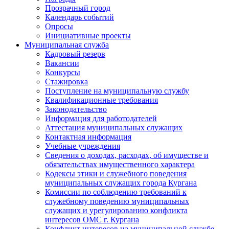
Прозрачный город
Календарь событий
Опросы
Инициативные проекты
Муниципальная служба
Кадровый резерв
Вакансии
Конкурсы
Стажировка
Поступление на муниципальную службу
Квалификационные требования
Законодательство
Информация для работодателей
Аттестация муниципальных служащих
Контактная информация
Учебные учреждения
Сведения о доходах, расходах, об имуществе и
обязательствах имущественного характера
Кодексы этики и служебного поведения
муниципальных служащих города Кургана
Комиссии по соблюдению требований к
служебному поведению муниципальных
служащих и урегулированию конфликта
интересов ОМС г. Кургана
Конфликт интересов на муниципальной службе