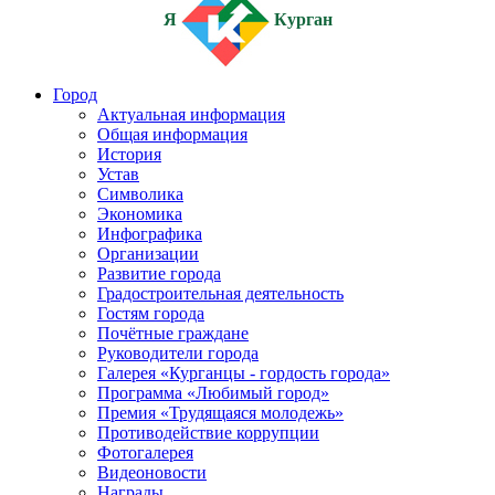
Я
Курган
Город
Актуальная информация
Общая информация
История
Устав
Символика
Экономика
Инфографика
Организации
Развитие города
Градостроительная деятельность
Гостям города
Почётные граждане
Руководители города
Галерея «Курганцы - гордость города»
Программа «Любимый город»
Премия «Трудящаяся молодежь»
Противодействие коррупции
Фотогалерея
Видеоновости
Награды