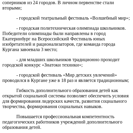
соперников из 24 городов. В личном первенстве
стал
и
вторым
и;
- городско
й
театральн
ый
фестиваль
«Волшебный мир
»;
-
городск
ая
политехническ
ая олимпиада школьников.
Победители
олимпиады
были направлены
в город
Екатеринбург на
Всероссийский Фестиваль юных
изобретателей и рационализаторов, где команда города
Кургана
завоевала 3 место
;
- д
ля младших школьников
традиционно проходит
городской конкурс «Знатоки техники
»;
- г
ородской фестиваль
«Мир детских увлечений»
проводился в Кургане уже в 18 раз и является
традиционным
;
Гибкость дополнительного образования детей как
открытой социальной системы позволяет обеспечить условия
для формирования лидерских качеств, развития социального
творчества, формирования социальных навыков.
Повышается профессиональная компетентность
педагогических работников учреждений дополнительного
образования детей.