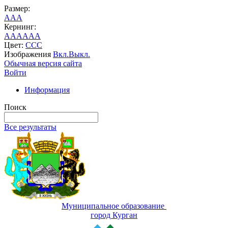
Размер:
A
A
A
Кернинг:
AA
AA
AA
Цвет:
C
C
C
Изображения
Вкл.
Выкл.
Обычная версия сайта
Войти
Информация
Поиск
Все результаты
Муниципальное образование
город Курган