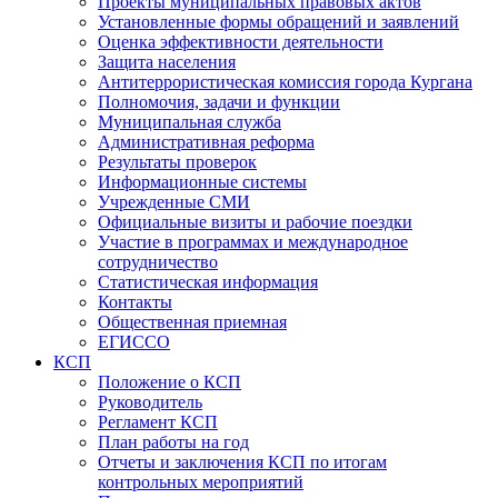
Проекты муниципальных правовых актов
Установленные формы обращений и заявлений
Оценка эффективности деятельности
Защита населения
Антитеррористическая комиссия города Кургана
Полномочия, задачи и функции
Муниципальная служба
Административная реформа
Результаты проверок
Информационные системы
Учрежденные СМИ
Официальные визиты и рабочие поездки
Участие в программах и международное
сотрудничество
Статистическая информация
Контакты
Общественная приемная
ЕГИССО
КСП
Положение о КСП
Руководитель
Регламент КСП
План работы на год
Отчеты и заключения КСП по итогам
контрольных мероприятий