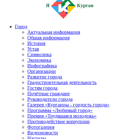
Я
Курган
Город
Актуальная информация
Общая информация
История
Устав
Символика
Экономика
Инфографика
Организации
Развитие города
Градостроительная деятельность
Гостям города
Почётные граждане
Руководители города
Галерея «Курганцы - гордость города»
Программа «Любимый город»
Премия «Трудящаяся молодежь»
Противодействие коррупции
Фотогалерея
Видеоновости
Награды