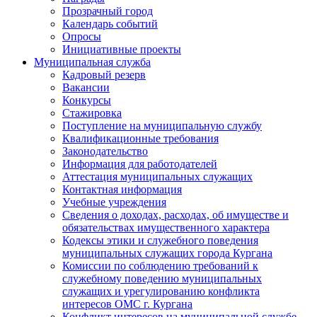
Прозрачный город
Календарь событий
Опросы
Инициативные проекты
Муниципальная служба
Кадровый резерв
Вакансии
Конкурсы
Стажировка
Поступление на муниципальную службу
Квалификационные требования
Законодательство
Информация для работодателей
Аттестация муниципальных служащих
Контактная информация
Учебные учреждения
Сведения о доходах, расходах, об имуществе и
обязательствах имущественного характера
Кодексы этики и служебного поведения
муниципальных служащих города Кургана
Комиссии по соблюдению требований к
служебному поведению муниципальных
служащих и урегулированию конфликта
интересов ОМС г. Кургана
Конфликт интересов на муниципальной службе