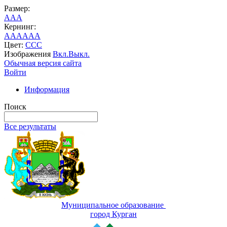
Размер:
A
A
A
Кернинг:
AA
AA
AA
Цвет:
C
C
C
Изображения
Вкл.
Выкл.
Обычная версия сайта
Войти
Информация
Поиск
Все результаты
Муниципальное образование
город Курган