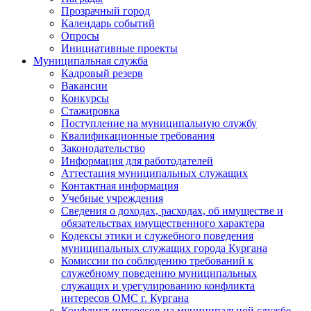
Прозрачный город
Календарь событий
Опросы
Инициативные проекты
Муниципальная служба
Кадровый резерв
Вакансии
Конкурсы
Стажировка
Поступление на муниципальную службу
Квалификационные требования
Законодательство
Информация для работодателей
Аттестация муниципальных служащих
Контактная информация
Учебные учреждения
Сведения о доходах, расходах, об имуществе и
обязательствах имущественного характера
Кодексы этики и служебного поведения
муниципальных служащих города Кургана
Комиссии по соблюдению требований к
служебному поведению муниципальных
служащих и урегулированию конфликта
интересов ОМС г. Кургана
Конфликт интересов на муниципальной службе