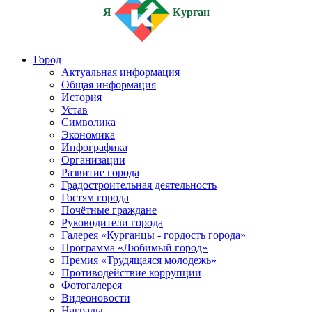
Я
Курган
Город
Актуальная информация
Общая информация
История
Устав
Символика
Экономика
Инфографика
Организации
Развитие города
Градостроительная деятельность
Гостям города
Почётные граждане
Руководители города
Галерея «Курганцы - гордость города»
Программа «Любимый город»
Премия «Трудящаяся молодежь»
Противодействие коррупции
Фотогалерея
Видеоновости
Награды