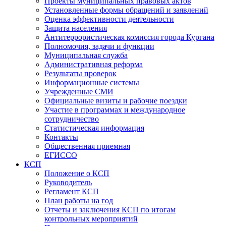
Проекты муниципальных правовых актов
Установленные формы обращений и заявлений
Оценка эффективности деятельности
Защита населения
Антитеррористическая комиссия города Кургана
Полномочия, задачи и функции
Муниципальная служба
Административная реформа
Результаты проверок
Информационные системы
Учрежденные СМИ
Официальные визиты и рабочие поездки
Участие в программах и международное
сотрудничество
Статистическая информация
Контакты
Общественная приемная
ЕГИССО
КСП
Положение о КСП
Руководитель
Регламент КСП
План работы на год
Отчеты и заключения КСП по итогам
контрольных мероприятий