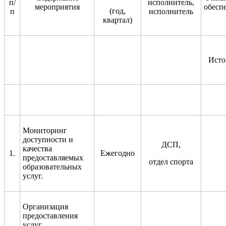
п/
исполнитель,
мероприяти
я
обесп
(год,
п
исполнитель
квартал)
Исто
Мониторинг
доступности и
ДСП,
качества
1.
Ежегодно
предоставляемых
отдел спорта
образовательных
услуг
.
Организация
предоставления
услуг