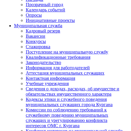
Прозрачный город
Календарь событий
Опросы
Инициативные проекты
Муниципальная служба
Кадровый резерв
Вакансии
Конкурсы
Стажировка
Поступление на муниципальную службу
Квалификационные требования
Законодательство
Информация для работодателей
Аттестация муниципальных служащих
Контактная информация
Учебные учреждения
Сведения о доходах, расходах, об имуществе и
обязательствах имущественного характера
Кодексы этики и служебного поведения
муниципальных служащих города Кургана
Комиссии по соблюдению требований к
служебному поведению муниципальных
служащих и урегулированию конфликта
интересов ОМС г. Кургана
Конфликт интересов на муниципальной службе