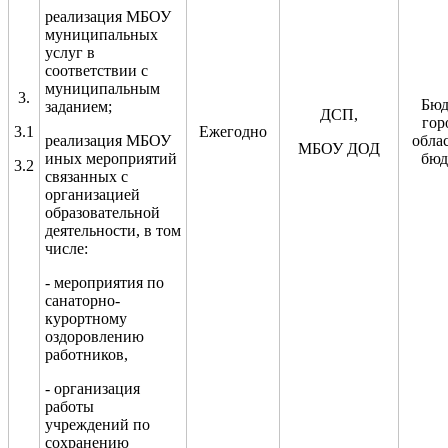
реализация МБОУ
муниципальных
услуг в
соответствии с
муниципальным
3.
Бюд
заданием
;
ДСП,
гор
3.1
Ежегодно
реализация МБОУ
обла
МБОУ ДОД
иных мероприятий
бюд
3.2
связанных с
организацией
образовательной
деятельности
, в том
числе:
-
мероприятия по
санаторно-
курортному
оздоровлению
работников,
- организация
работы
учреждений по
сохранению