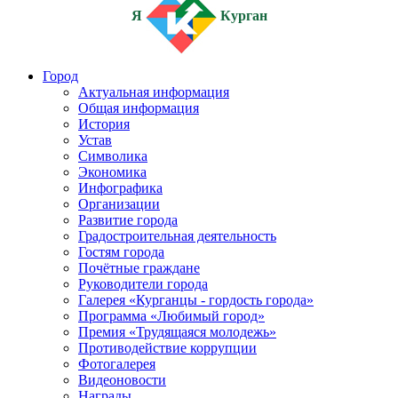
Я
Курган
Город
Актуальная информация
Общая информация
История
Устав
Символика
Экономика
Инфографика
Организации
Развитие города
Градостроительная деятельность
Гостям города
Почётные граждане
Руководители города
Галерея «Курганцы - гордость города»
Программа «Любимый город»
Премия «Трудящаяся молодежь»
Противодействие коррупции
Фотогалерея
Видеоновости
Награды