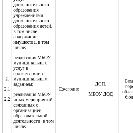
дополнительного
образования
учреждениями
дополнительного
образования детей,
в том числе
содержание
имущества, в том
числе:
реализация МБОУ
муниципальных
услуг в
соответствии с
2.
муниципальным
Бюд
ДСП,
заданием
;
гор
2.1
Ежегодно
обла
МБОУ ДОД
реализация МБОУ
бюд
2.2
иных мероприятий
связанных с
организацией
образовательной
деятельности
, в том
числе: