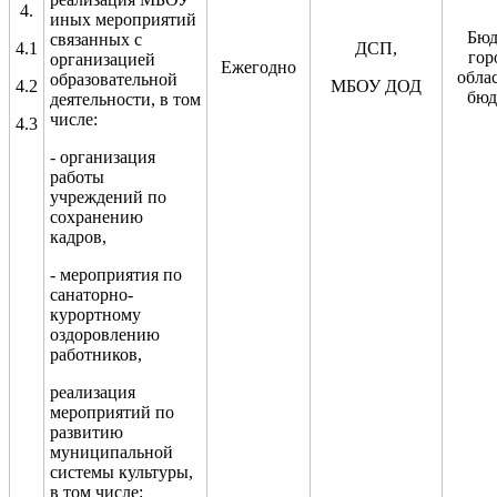
4.
иных мероприятий
Бюд
связанных с
4.1
ДСП,
гор
организацией
Ежегодно
обла
образовательной
4.2
МБОУ ДОД
бюд
деятельности
, в том
числе:
4.3
- организация
работы
учреждений по
сохранению
кадров
,
-
мероприятия по
санаторно-
курортному
оздоровлению
работников,
реализация
мероприятий по
развитию
муниципальной
системы культуры,
в том числе: