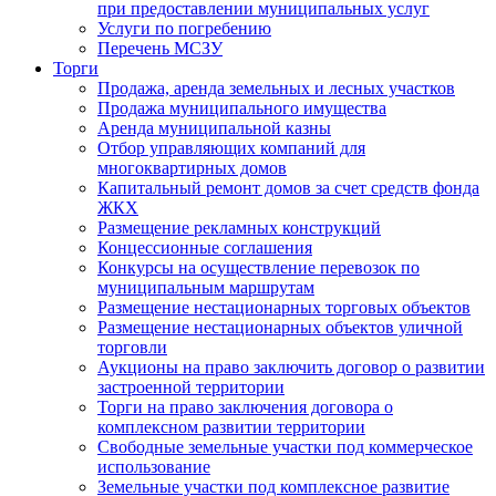
при предоставлении муниципальных услуг
Услуги по погребению
Перечень МСЗУ
Торги
Продажа, аренда земельных и лесных участков
Продажа муниципального имущества
Аренда муниципальной казны
Отбор управляющих компаний для
многоквартирных домов
Капитальный ремонт домов за счет средств фонда
ЖКХ
Размещение рекламных конструкций
Концессионные соглашения
Конкурсы на осуществление перевозок по
муниципальным маршрутам
Размещение нестационарных торговых объектов
Размещение нестационарных объектов уличной
торговли
Аукционы на право заключить договор о развитии
застроенной территории
Торги на право заключения договора о
комплексном развитии территории
Свободные земельные участки под коммерческое
использование
Земельные участки под комплексное развитие