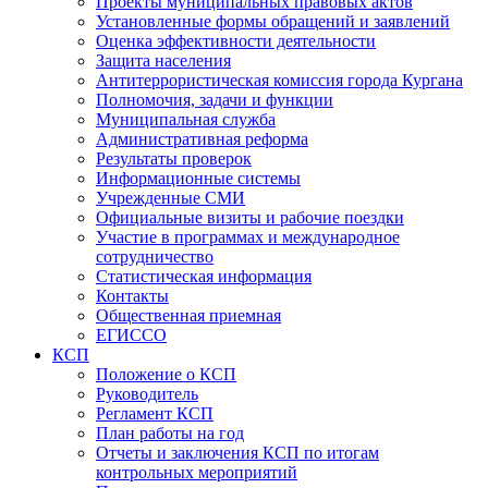
Проекты муниципальных правовых актов
Установленные формы обращений и заявлений
Оценка эффективности деятельности
Защита населения
Антитеррористическая комиссия города Кургана
Полномочия, задачи и функции
Муниципальная служба
Административная реформа
Результаты проверок
Информационные системы
Учрежденные СМИ
Официальные визиты и рабочие поездки
Участие в программах и международное
сотрудничество
Статистическая информация
Контакты
Общественная приемная
ЕГИССО
КСП
Положение о КСП
Руководитель
Регламент КСП
План работы на год
Отчеты и заключения КСП по итогам
контрольных мероприятий