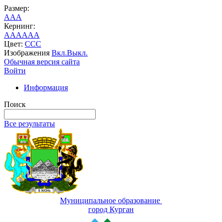
Размер:
A
A
A
Кернинг:
AA
AA
AA
Цвет:
C
C
C
Изображения
Вкл.
Выкл.
Обычная версия сайта
Войти
Информация
Поиск
Все результаты
Муниципальное образование
город Курган