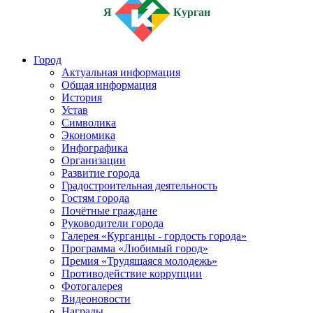
Я
Курган
Город
Актуальная информация
Общая информация
История
Устав
Символика
Экономика
Инфографика
Организации
Развитие города
Градостроительная деятельность
Гостям города
Почётные граждане
Руководители города
Галерея «Курганцы - гордость города»
Программа «Любимый город»
Премия «Трудящаяся молодежь»
Противодействие коррупции
Фотогалерея
Видеоновости
Награды