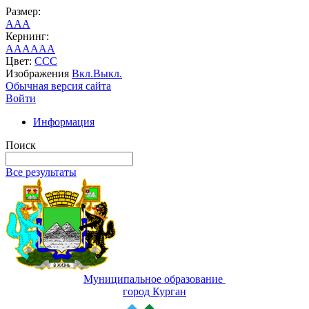
Размер:
A
A
A
Кернинг:
AA
AA
AA
Цвет:
C
C
C
Изображения
Вкл.
Выкл.
Обычная версия сайта
Войти
Информация
Поиск
Все результаты
Муниципальное образование
город Курган