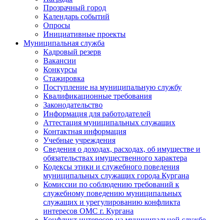
Прозрачный город
Календарь событий
Опросы
Инициативные проекты
Муниципальная служба
Кадровый резерв
Вакансии
Конкурсы
Стажировка
Поступление на муниципальную службу
Квалификационные требования
Законодательство
Информация для работодателей
Аттестация муниципальных служащих
Контактная информация
Учебные учреждения
Сведения о доходах, расходах, об имуществе и
обязательствах имущественного характера
Кодексы этики и служебного поведения
муниципальных служащих города Кургана
Комиссии по соблюдению требований к
служебному поведению муниципальных
служащих и урегулированию конфликта
интересов ОМС г. Кургана
Конфликт интересов на муниципальной службе