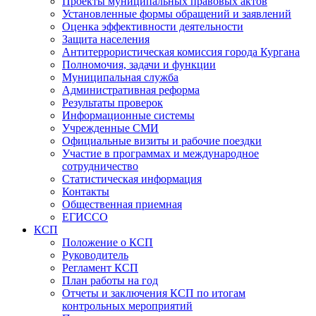
Проекты муниципальных правовых актов
Установленные формы обращений и заявлений
Оценка эффективности деятельности
Защита населения
Антитеррористическая комиссия города Кургана
Полномочия, задачи и функции
Муниципальная служба
Административная реформа
Результаты проверок
Информационные системы
Учрежденные СМИ
Официальные визиты и рабочие поездки
Участие в программах и международное
сотрудничество
Статистическая информация
Контакты
Общественная приемная
ЕГИССО
КСП
Положение о КСП
Руководитель
Регламент КСП
План работы на год
Отчеты и заключения КСП по итогам
контрольных мероприятий