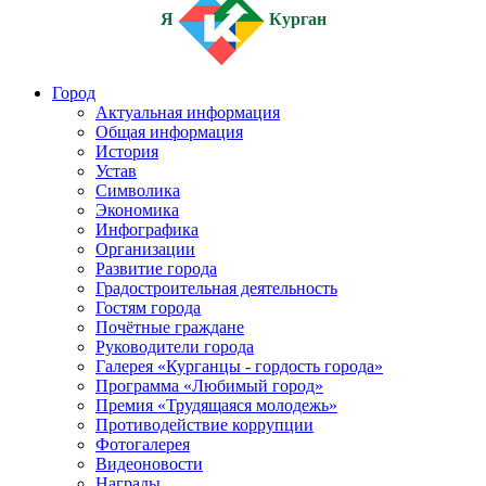
Я
Курган
Город
Актуальная информация
Общая информация
История
Устав
Символика
Экономика
Инфографика
Организации
Развитие города
Градостроительная деятельность
Гостям города
Почётные граждане
Руководители города
Галерея «Курганцы - гордость города»
Программа «Любимый город»
Премия «Трудящаяся молодежь»
Противодействие коррупции
Фотогалерея
Видеоновости
Награды