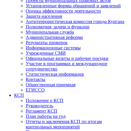
Проекты муниципальных правовых актов
Установленные формы обращений и заявлений
Оценка эффективности деятельности
Защита населения
Антитеррористическая комиссия города Кургана
Полномочия, задачи и функции
Муниципальная служба
Административная реформа
Результаты проверок
Информационные системы
Учрежденные СМИ
Официальные визиты и рабочие поездки
Участие в программах и международное
сотрудничество
Статистическая информация
Контакты
Общественная приемная
ЕГИССО
КСП
Положение о КСП
Руководитель
Регламент КСП
План работы на год
Отчеты и заключения КСП по итогам
контрольных мероприятий