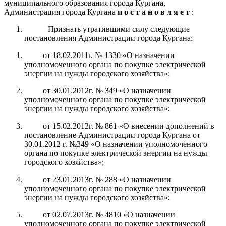
муниципального образования города Кургана,
Администрация города Кургана
п о с т а н о в л я е т
:
Призна
ть утратившим
и
силу
следующие
постановления
Администрации города Кургана
:
от
18
.0
2
.20
11
г.
№
1330
«
О назначении
уполномоченного органа по покупке электрической
энергии на нужды городского хозяйства
»
;
от
30
.0
1
.20
12
г. №
349
«
О назначении
уполномоченного органа по покупке электрической
энергии на нужды городского хозяйства
»
;
от
15
.0
2
.20
12
г.
№
861
«
О внесении дополнений в
постановление Администрации города Кургана от
30.01.2012 г. №349 «
О назначении уполномоченного
органа по покупке электрической энергии на нужды
городского хозяйства
»
;
от
2
3
.0
1
.20
13
г. №
288
«
О назначении
уполномоченного органа по покупке электрической
энергии на нужды городского хозяйства
»
;
от
02
.0
7
.20
13
г. №
4810
«
О назначении
уполномоченного органа по покупке электрической