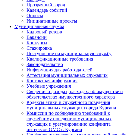
Прозрачный город
Календарь событий
Опросы
Инициативные проекты
Муниципальная служба
Кадровый резерв
Вакансии
Конкурсы
Стажировка
Поступление на муниципальную службу
Квалификационные требования
Законодательство
Информация для работодателей
Аттестация муниципальных служащих
Контактная информация
Учебные учреждения
Сведения о доходах, расходах, об имуществе и
обязательствах имущественного характера
Кодексы этики и служебного поведения
муниципальных служащих города Кургана
Комиссии по соблюдению требований к
служебному поведению муниципальных
служащих и урегулированию конфликта
интересов ОМС г. Кургана
Конфликт интересов на муниципальной службе