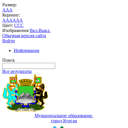
Размер:
A
A
A
Кернинг:
AA
AA
AA
Цвет:
C
C
C
Изображения
Вкл.
Выкл.
Обычная версия сайта
Войти
Информация
Поиск
Все результаты
Муниципальное образование
город Курган