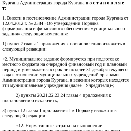
Кургана Администрация города Кургана
п о с т а н о в л я е
т:
1. Внести в постановление Администрации города Кургана от
12.04.2012 г. № 2384 «Об утверждении Порядка
формирования и финансового обеспечения муниципального
задания» следующие изменения:
1) пункт 2 главы 1 приложения к постановлению изложить в
следующей редакции:
«2.
Муниципальное задание формируется при
подготовке
местного
бюджета на очередной
финансовый год и плановый
период и утверждается в
срок не позднее 31 декабря текущего
года
в отношении
муниципальных учреждений органами
Администрации города Кургана, в ведении которых находятся
эти
муниципальные
учреждения
(далее -
У
чредители)
»;
2) пункты 20,21,22,23,24 главы 4 приложения к
постановлению исключить;
3) пункт 12 главы 1 приложения 1 к Порядку изложить в
следующей редакции:
«12. Нормативные затраты на выполнение
муниципального задания определяются как сумма по всем