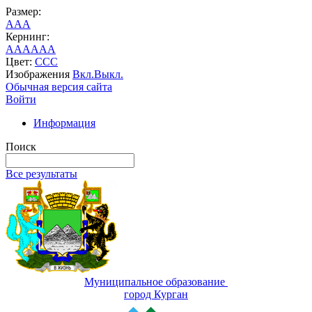
Размер:
A
A
A
Кернинг:
AA
AA
AA
Цвет:
C
C
C
Изображения
Вкл.
Выкл.
Обычная версия сайта
Войти
Информация
Поиск
Все результаты
Муниципальное образование
город Курган