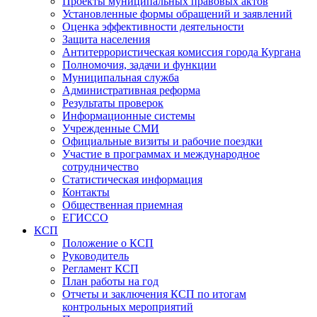
Проекты муниципальных правовых актов
Установленные формы обращений и заявлений
Оценка эффективности деятельности
Защита населения
Антитеррористическая комиссия города Кургана
Полномочия, задачи и функции
Муниципальная служба
Административная реформа
Результаты проверок
Информационные системы
Учрежденные СМИ
Официальные визиты и рабочие поездки
Участие в программах и международное
сотрудничество
Статистическая информация
Контакты
Общественная приемная
ЕГИССО
КСП
Положение о КСП
Руководитель
Регламент КСП
План работы на год
Отчеты и заключения КСП по итогам
контрольных мероприятий