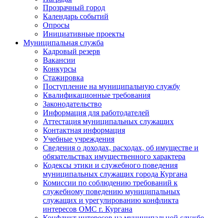
Прозрачный город
Календарь событий
Опросы
Инициативные проекты
Муниципальная служба
Кадровый резерв
Вакансии
Конкурсы
Стажировка
Поступление на муниципальную службу
Квалификационные требования
Законодательство
Информация для работодателей
Аттестация муниципальных служащих
Контактная информация
Учебные учреждения
Сведения о доходах, расходах, об имуществе и
обязательствах имущественного характера
Кодексы этики и служебного поведения
муниципальных служащих города Кургана
Комиссии по соблюдению требований к
служебному поведению муниципальных
служащих и урегулированию конфликта
интересов ОМС г. Кургана
Конфликт интересов на муниципальной службе