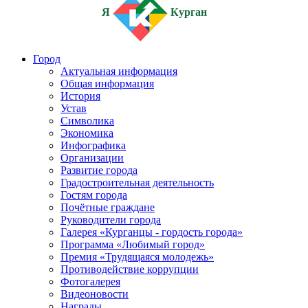
Я
Курган
Город
Актуальная информация
Общая информация
История
Устав
Символика
Экономика
Инфографика
Организации
Развитие города
Градостроительная деятельность
Гостям города
Почётные граждане
Руководители города
Галерея «Курганцы - гордость города»
Программа «Любимый город»
Премия «Трудящаяся молодежь»
Противодействие коррупции
Фотогалерея
Видеоновости
Награды