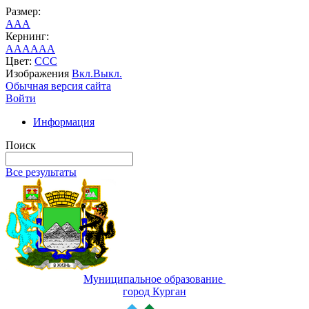
Размер:
A
A
A
Кернинг:
AA
AA
AA
Цвет:
C
C
C
Изображения
Вкл.
Выкл.
Обычная версия сайта
Войти
Информация
Поиск
Все результаты
Муниципальное образование
город Курган