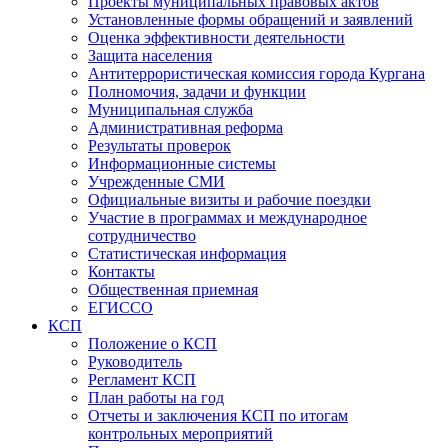
Проекты муниципальных правовых актов
Установленные формы обращений и заявлений
Оценка эффективности деятельности
Защита населения
Антитеррористическая комиссия города Кургана
Полномочия, задачи и функции
Муниципальная служба
Административная реформа
Результаты проверок
Информационные системы
Учрежденные СМИ
Официальные визиты и рабочие поездки
Участие в программах и международное
сотрудничество
Статистическая информация
Контакты
Общественная приемная
ЕГИССО
КСП
Положение о КСП
Руководитель
Регламент КСП
План работы на год
Отчеты и заключения КСП по итогам
контрольных мероприятий