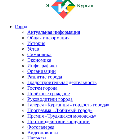
Я
Курган
Город
Актуальная информация
Общая информация
История
Устав
Символика
Экономика
Инфографика
Организации
Развитие города
Градостроительная деятельность
Гостям города
Почётные граждане
Руководители города
Галерея «Курганцы - гордость города»
Программа «Любимый город»
Премия «Трудящаяся молодежь»
Противодействие коррупции
Фотогалерея
Видеоновости
Награды