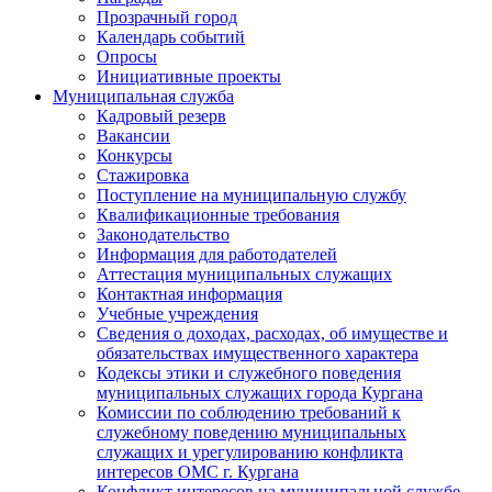
Прозрачный город
Календарь событий
Опросы
Инициативные проекты
Муниципальная служба
Кадровый резерв
Вакансии
Конкурсы
Стажировка
Поступление на муниципальную службу
Квалификационные требования
Законодательство
Информация для работодателей
Аттестация муниципальных служащих
Контактная информация
Учебные учреждения
Сведения о доходах, расходах, об имуществе и
обязательствах имущественного характера
Кодексы этики и служебного поведения
муниципальных служащих города Кургана
Комиссии по соблюдению требований к
служебному поведению муниципальных
служащих и урегулированию конфликта
интересов ОМС г. Кургана
Конфликт интересов на муниципальной службе