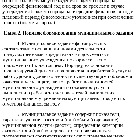
одного года в случае
утверждения бюджета
города
на
очередной финансовый год и на срок до трех лет в случае
утверждения бюджета
города
на очередной финансовый
год и
плановый период (с возможным уточнением при составлении
проекта
бюджета
города
).
Глава
2. Порядок формирования муниципального задания
4
.
Муниципальное задание формируется
в
соответствии с основными видами деятельности,
предусмотренными учредительными документами
муниципального учреждения,
по форме согласно
п
риложению 1
к настоящему Порядку
,
на основании
прогнозируемой динамики количества потребителей услуг и
работ, уровня удовлетворенности существующими объемом и
качеством услуг и результатов работ и возможностей
муниципального учреждения по оказанию услуг и
выполнению работ, а также показателей выполнения
муниципальным учреждением муниципального задания в
отчетном финансовом году.
5.
Муниципальное задание содержит показатели,
характеризующие качество и (или) объем (содержание)
муниципальной услуги (работы), определение категорий
физических и (или) юридических лиц, являющихся
потребителями соответствующих услуг, предельные цены