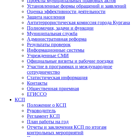
Проекты муниципальных правовых актов
Установленные формы обращений и заявлений
Оценка эффективности деятельности
Защита населения
Антитеррористическая комиссия города Кургана
Полномочия, задачи и функции
Муниципальная служба
Административная реформа
Результаты проверок
Информационные системы
Учрежденные СМИ
Официальные визиты и рабочие поездки
Участие в программах и международное
сотрудничество
Статистическая информация
Контакты
Общественная приемная
ЕГИССО
КСП
Положение о КСП
Руководитель
Регламент КСП
План работы на год
Отчеты и заключения КСП по итогам
контрольных мероприятий