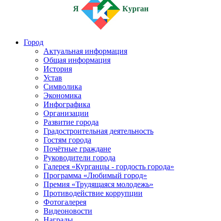
Я
Курган
Город
Актуальная информация
Общая информация
История
Устав
Символика
Экономика
Инфографика
Организации
Развитие города
Градостроительная деятельность
Гостям города
Почётные граждане
Руководители города
Галерея «Курганцы - гордость города»
Программа «Любимый город»
Премия «Трудящаяся молодежь»
Противодействие коррупции
Фотогалерея
Видеоновости
Награды