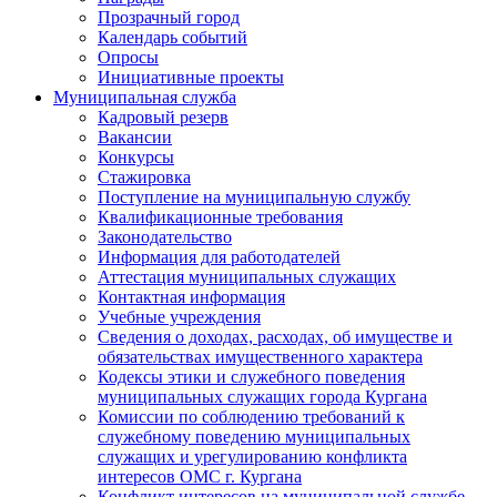
Прозрачный город
Календарь событий
Опросы
Инициативные проекты
Муниципальная служба
Кадровый резерв
Вакансии
Конкурсы
Стажировка
Поступление на муниципальную службу
Квалификационные требования
Законодательство
Информация для работодателей
Аттестация муниципальных служащих
Контактная информация
Учебные учреждения
Сведения о доходах, расходах, об имуществе и
обязательствах имущественного характера
Кодексы этики и служебного поведения
муниципальных служащих города Кургана
Комиссии по соблюдению требований к
служебному поведению муниципальных
служащих и урегулированию конфликта
интересов ОМС г. Кургана
Конфликт интересов на муниципальной службе