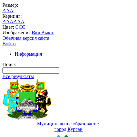
Размер:
A
A
A
Кернинг:
AA
AA
AA
Цвет:
C
C
C
Изображения
Вкл.
Выкл.
Обычная версия сайта
Войти
Информация
Поиск
Все результаты
Муниципальное образование
город Курган