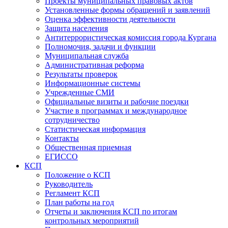
Проекты муниципальных правовых актов
Установленные формы обращений и заявлений
Оценка эффективности деятельности
Защита населения
Антитеррористическая комиссия города Кургана
Полномочия, задачи и функции
Муниципальная служба
Административная реформа
Результаты проверок
Информационные системы
Учрежденные СМИ
Официальные визиты и рабочие поездки
Участие в программах и международное
сотрудничество
Статистическая информация
Контакты
Общественная приемная
ЕГИССО
КСП
Положение о КСП
Руководитель
Регламент КСП
План работы на год
Отчеты и заключения КСП по итогам
контрольных мероприятий