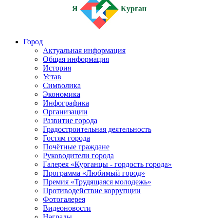
Я
Курган
Город
Актуальная информация
Общая информация
История
Устав
Символика
Экономика
Инфографика
Организации
Развитие города
Градостроительная деятельность
Гостям города
Почётные граждане
Руководители города
Галерея «Курганцы - гордость города»
Программа «Любимый город»
Премия «Трудящаяся молодежь»
Противодействие коррупции
Фотогалерея
Видеоновости
Награды