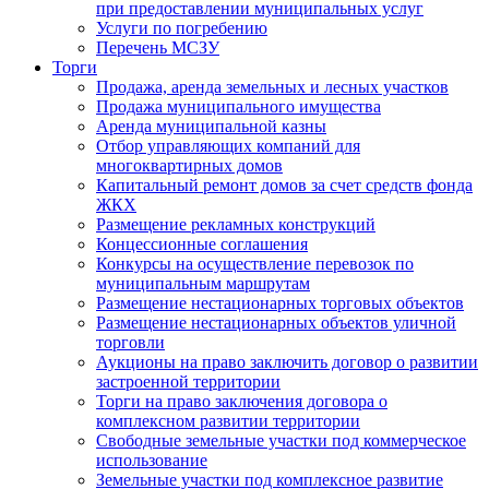
при предоставлении муниципальных услуг
Услуги по погребению
Перечень МСЗУ
Торги
Продажа, аренда земельных и лесных участков
Продажа муниципального имущества
Аренда муниципальной казны
Отбор управляющих компаний для
многоквартирных домов
Капитальный ремонт домов за счет средств фонда
ЖКХ
Размещение рекламных конструкций
Концессионные соглашения
Конкурсы на осуществление перевозок по
муниципальным маршрутам
Размещение нестационарных торговых объектов
Размещение нестационарных объектов уличной
торговли
Аукционы на право заключить договор о развитии
застроенной территории
Торги на право заключения договора о
комплексном развитии территории
Свободные земельные участки под коммерческое
использование
Земельные участки под комплексное развитие