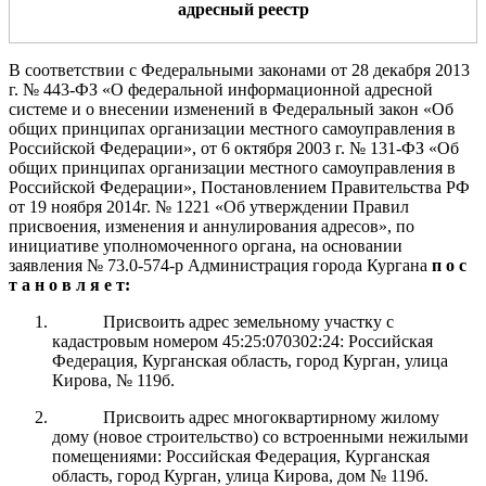
адресный реестр
В соответствии с Федеральными законами от 28 декабря 2013
г.
№ 443-ФЗ «О федеральной информ
ационной адресной
системе и о вн
есении изменений
в Федеральный
закон «Об
общих принципах организации местного самоуправления в
Российской Федерации», от 6 октября 2003 г. № 131-ФЗ «Об
общих принципах организации местного
самоуправления в
Российской Федерации»
,
Постановлением Правительства РФ
от 19 ноября 2014г. № 1221 «Об утверждении Правил
присвоения, изменения и аннулирования адресов», по
инициативе уполномоченного органа,
на основании
заявления
№
73.0-
574
-р
Администрация города Курган
а
п о с
т а н о в л я е т:
Присвоить адрес земельному участку с
кадастровым номером 45:25:070302:24: Российская
Федерация, Курганская область, город Курган, улица
Кирова, № 119б.
Присвоить адрес многоквартирному жилому
дому (новое строительство) со встроенными нежилыми
помещениями: Российская Федерация, Курганская
область, город Курган, улица Кирова, дом № 119б.