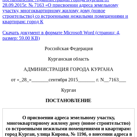
28.09.2015г. № 7163 «О присвоении адреса земельному
участку, многоквартирному жилому дому (новое
строительство) со встроенными нежилыми помещениями и
квартирам: город К
Скачать документ в формате Microsoft Word (страниц: 4,
размер: 59.00 KB)
Российская Федерация
Курганская область
АДМИНИСТРАЦИЯ ГОРОДА КУРГАНА
от «_28_»_______сентября 2015_______ г. N__7163___
Курган
ПОСТАНОВЛЕНИЕ
О присвоении адреса
земельному участку,
многоквартирному жилому дому
(новое строительство)
со встроенными нежилыми помещениями
и
квартирам
:
город Курган, улица
Кирова
,
№ 1
19б
,
о внесении адреса
в