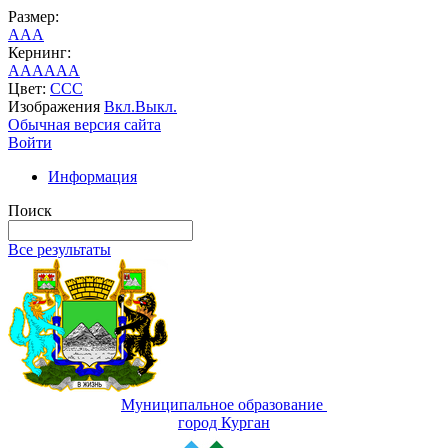
Размер:
A
A
A
Кернинг:
AA
AA
AA
Цвет:
C
C
C
Изображения
Вкл.
Выкл.
Обычная версия сайта
Войти
Информация
Поиск
Все результаты
Муниципальное образование
город Курган