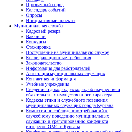
Прозрачный город
Календарь событий
Опросы
Инициативные проекты
Муниципальная служба
Кадровый резерв
Вакансии
Конкурсы
Стажировка
Поступление на муниципальную службу
Квалификационные требования
Законодательство
Информация для работодателей
Аттестация муниципальных служащих
Контактная информация
Учебные учреждения
Сведения о доходах, расходах, об имуществе и
обязательствах имущественного характера
Кодексы этики и служебного поведения
муниципальных служащих города Кургана
Комиссии по соблюдению требований к
служебному поведению муниципальных
служащих и урегулированию конфликта
интересов ОМС г. Кургана
Конфликт интересов на муниципальной службе