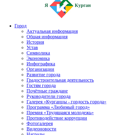
Я
Курган
Город
Актуальная информация
Общая информация
История
Устав
Символика
Экономика
Инфографика
Организации
Развитие города
Градостроительная деятельность
Гостям города
Почётные граждане
Руководители города
Галерея «Курганцы - гордость города»
Программа «Любимый город»
Премия «Трудящаяся молодежь»
Противодействие коррупции
Фотогалерея
Видеоновости
Награды