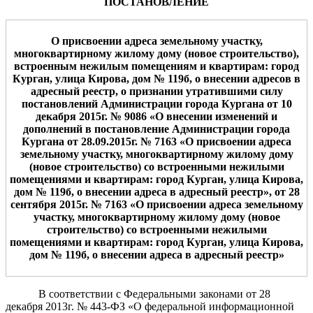
ПОСТАНОВЛЕНИЕ
О
присвоении адрес
а
земельному участку,
многоквартирном
у
жилом
у
дом
у
(новое строительство)
,
встроенным нежилым помещениям и квартирам
: город
Курган, улица Кирова, дом № 119б,
о внесении адрес
ов
в
адресный реестр
,
о признании утратившими силу
постановлений Администрации города Кургана от 10
декабря 2015г. № 9086 «
О внесении
изме
нений
и
дополнений в постановление Администрации города
Кургана от 28.09.2015г. № 7163
«
О присвоении
адрес
а
земельному участку,
многоквартирном
у
жилом
у
дом
у
(новое строительство)
со встроенными нежилыми
помещениями и квартирам
: город Курган, улица Кирова,
дом № 119б, о внесении адреса в адресный реестр
»
,
от
28
сентября 2015г. № 7163
«
О присвоении адрес
а земельному
участку,
многоквартирном
у
жилом
у
дом
у
(новое
строительство)
со встроенными нежилыми
помещениями и квартирам
: город Курган, улица Кирова,
дом № 119б, о внесении адреса в адресный реестр
»
В соответствии с Федеральными законами от 28
декабря 2013г. № 443-ФЗ «О федеральной информационной