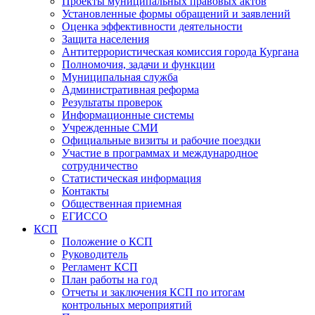
Проекты муниципальных правовых актов
Установленные формы обращений и заявлений
Оценка эффективности деятельности
Защита населения
Антитеррористическая комиссия города Кургана
Полномочия, задачи и функции
Муниципальная служба
Административная реформа
Результаты проверок
Информационные системы
Учрежденные СМИ
Официальные визиты и рабочие поездки
Участие в программах и международное
сотрудничество
Статистическая информация
Контакты
Общественная приемная
ЕГИССО
КСП
Положение о КСП
Руководитель
Регламент КСП
План работы на год
Отчеты и заключения КСП по итогам
контрольных мероприятий