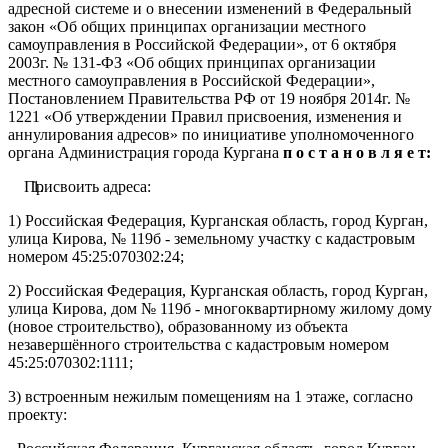
адресной системе и о внесении изменений в Федеральный
закон «Об общих принципах организации местного
самоуправления в Российской Федерации», от 6 октября
2003г. № 131-ФЗ «Об общих принципах организации
местного самоуправления в Российской Федерации»,
Постановлением Правительства РФ от 19 ноября 2014г. №
1221
«Об утверждении Правил присвоения, изменения и
аннулирования адресов» по инициативе уполномоченного
органа Ад
министрация города Кургана
п о с т а н о в л я е т:
Присвоить адреса:
1) Российская Федерация, Курганская область, город Курган,
улица Кирова, № 119б - земельному участку с кадастровым
номером 45:25:070302:24;
2) Российская Федерация, Курганская область, город Курган,
улица Кирова, дом № 119б - многоквартирному жилому дому
(новое строительство), образованному из объекта
незавершённого строительства с кадастровым номером
45:25:070302:1111;
3) встроенным нежилым помещениям на 1 этаже, согласно
проекту: