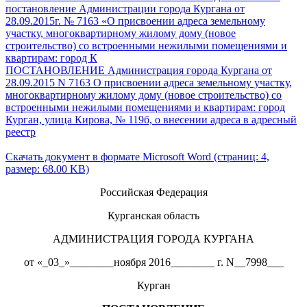
постановление Администрации города Кургана от
28.09.2015г. № 7163 «О присвоении адреса земельному
участку, многоквартирному жилому дому (новое
строительство) со встроенными нежилыми помещениями и
квартирам: город К
ПОСТАНОВЛЕНИЕ Администрация города Кургана от
28.09.2015 N 7163 О присвоении адреса земельному участку,
многоквартирному жилому дому (новое строительство) со
встроенными нежилыми помещениями и квартирам: город
Курган, улица Кирова, № 119б, о внесении адреса в адресный
реестр
Скачать документ в формате Microsoft Word (страниц: 4,
размер: 68.00 KB)
Российская Федерация
Курганская область
АДМИНИСТРАЦИЯ ГОРОДА КУРГАНА
от «_03_»________ноября 2016________ г. N__7998___
Курган