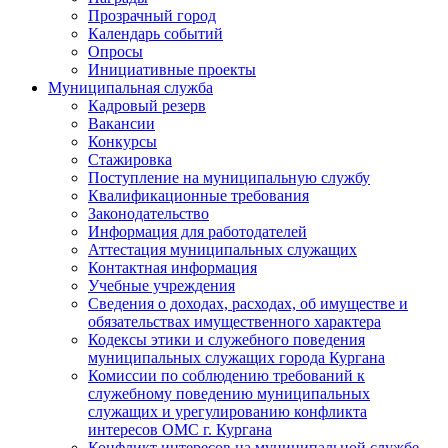
Прозрачный город
Календарь событий
Опросы
Инициативные проекты
Муниципальная служба
Кадровый резерв
Вакансии
Конкурсы
Стажировка
Поступление на муниципальную службу
Квалификационные требования
Законодательство
Информация для работодателей
Аттестация муниципальных служащих
Контактная информация
Учебные учреждения
Сведения о доходах, расходах, об имуществе и
обязательствах имущественного характера
Кодексы этики и служебного поведения
муниципальных служащих города Кургана
Комиссии по соблюдению требований к
служебному поведению муниципальных
служащих и урегулированию конфликта
интересов ОМС г. Кургана
Конфликт интересов на муниципальной службе