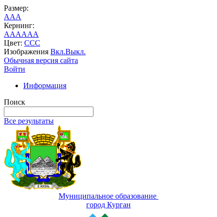
Размер:
A
A
A
Кернинг:
AA
AA
AA
Цвет:
C
C
C
Изображения
Вкл.
Выкл.
Обычная версия сайта
Войти
Информация
Поиск
Все результаты
Муниципальное образование
город Курган