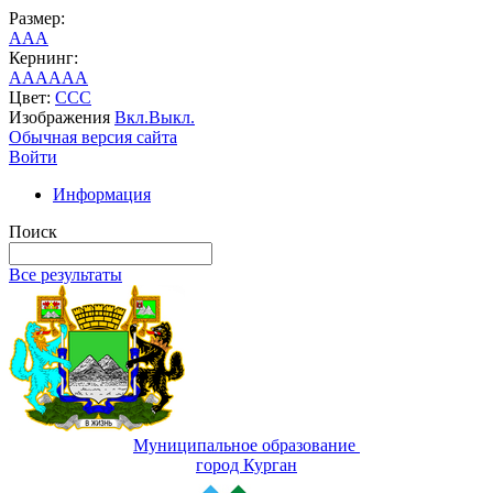
Размер:
A
A
A
Кернинг:
AA
AA
AA
Цвет:
C
C
C
Изображения
Вкл.
Выкл.
Обычная версия сайта
Войти
Информация
Поиск
Все результаты
Муниципальное образование
город Курган