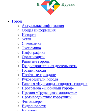
Я
Курган
Город
Актуальная информация
Общая информация
История
Устав
Символика
Экономика
Инфографика
Организации
Развитие города
Градостроительная деятельность
Гостям города
Почётные граждане
Руководители города
Галерея «Курганцы - гордость города»
Программа «Любимый город»
Премия «Трудящаяся молодежь»
Противодействие коррупции
Фотогалерея
Видеоновости
Награды