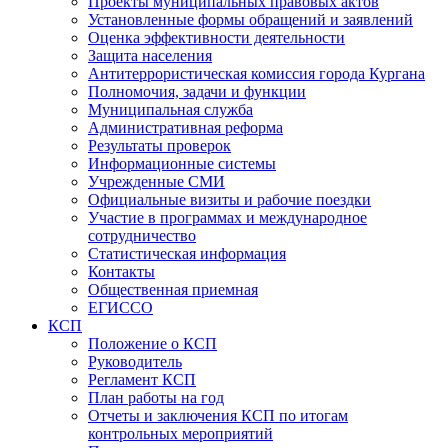
Проекты муниципальных правовых актов
Установленные формы обращений и заявлений
Оценка эффективности деятельности
Защита населения
Антитеррористическая комиссия города Кургана
Полномочия, задачи и функции
Муниципальная служба
Административная реформа
Результаты проверок
Информационные системы
Учрежденные СМИ
Официальные визиты и рабочие поездки
Участие в программах и международное
сотрудничество
Статистическая информация
Контакты
Общественная приемная
ЕГИССО
КСП
Положение о КСП
Руководитель
Регламент КСП
План работы на год
Отчеты и заключения КСП по итогам
контрольных мероприятий