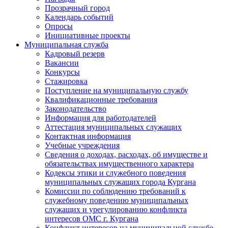
Прозрачный город
Календарь событий
Опросы
Инициативные проекты
Муниципальная служба
Кадровый резерв
Вакансии
Конкурсы
Стажировка
Поступление на муниципальную службу
Квалификационные требования
Законодательство
Информация для работодателей
Аттестация муниципальных служащих
Контактная информация
Учебные учреждения
Сведения о доходах, расходах, об имуществе и
обязательствах имущественного характера
Кодексы этики и служебного поведения
муниципальных служащих города Кургана
Комиссии по соблюдению требований к
служебному поведению муниципальных
служащих и урегулированию конфликта
интересов ОМС г. Кургана
Конфликт интересов на муниципальной службе