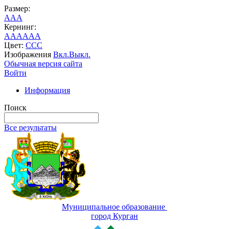
Размер:
A
A
A
Кернинг:
AA
AA
AA
Цвет:
C
C
C
Изображения
Вкл.
Выкл.
Обычная версия сайта
Войти
Информация
Поиск
Все результаты
Муниципальное образование
город Курган