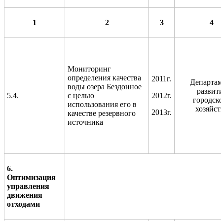
1
2
3
4
Мониторинг
определения качества
2011г.
Департа
воды озера Бездонное
развит
5.4.
с целью
2012г.
городск
использования его в
хозяйст
2013г.
качестве резервного
источника
6.
Оптимизация
управления
движения
отходами