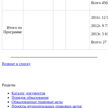
Всего 450
2011г. 12 
2012г. 9 7
Итого по
Программе
2013г. 5 6
Всего: 27 
_____________________________________________
Возврат к списку
Разделы
Каталог документов
Порядок обжалования
Обжалованные правовые акты
Проекты муниципальных правовых актов