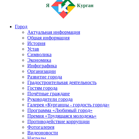
Я
Курган
Город
Актуальная информация
Общая информация
История
Устав
Символика
Экономика
Инфографика
Организации
Развитие города
Градостроительная деятельность
Гостям города
Почётные граждане
Руководители города
Галерея «Курганцы - гордость города»
Программа «Любимый город»
Премия «Трудящаяся молодежь»
Противодействие коррупции
Фотогалерея
Видеоновости
Награды