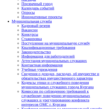
Прозрачный город
Календарь событий
Опросы
Инициативные проекты
Муниципальная служба
Кадровый резерв
Вакансии
Конкурсы
Стажировка
Поступление на муниципальную службу
Квалификационные требования
Законодательство
Информация для работодателей
Аттестация муниципальных служащих
Контактная информация
Учебные учреждения
Сведения о доходах, расходах, об имуществе и
обязательствах имущественного характера
Кодексы этики и служебного поведения
муниципальных служащих города Кургана
Комиссии по соблюдению требований к
служебному поведению муниципальных
служащих и урегулированию конфликта
интересов ОМС г. Кургана
Конфликт интересов на муниципальной службе