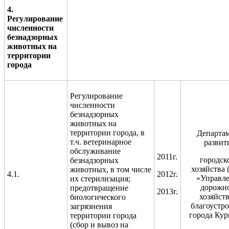
4.
Регулирование
численности
безнадзорных
животных на
территории
города
Регулирование
численности
безнадзорных
животных на
территории города, в
Департа
т.ч. ветеринарное
развит
обслуживание
2011г.
городск
безнадзорных
хозяйства
животных, в том числе
4.1.
2012г.
«Управл
их стерилизация;
дорожн
предотвращение
2013г.
хозяйств
биологического
благоустро
загрязнения
города Кур
территории города
(сбор и вывоз на