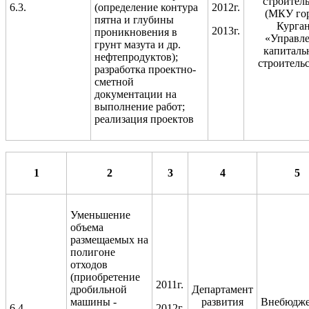
строитель
6.3.
(определение контура
2012г.
(МКУ го
пятна и глубины
Курга
2013г.
проникновения в
«Управл
грунт мазута и др.
капиталь
нефтепродуктов);
строительс
разработка проектно-
сметной
документации на
выполнение работ;
реализация проектов
1
2
3
4
5
Уменьшение
объема
размещаемых на
полигоне
отходов
(приобретение
2011г.
дробильной
Департамент
машины -
развития
Внебюдж
6.4.
2012г.