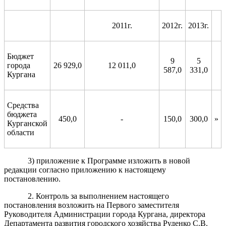
2011г.
2012г.
2013г.
Бюджет
9
5
города
2
6
929
,0
12 011,0
58
7,0
331
,0
Кургана
Средства
бюджета
4
50,0
-
150,0
300,0
»
Курганской
области
3) приложение к Программе изложить в новой
редакции согласно приложению к настоящему
постановлению.
2
.
Контроль за выполнением настоящего
постановления возложить на
Первого заместителя
Руководителя Администрации города Кургана, директора
Департамент
а развития
городского хозяйства Руденко С.В.