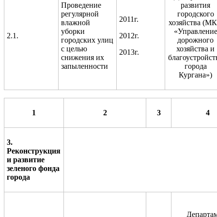
Проведение
развития
регулярной
городского
2011г.
влажной
хозяйства (М
уборки
«Управлени
2.1.
2012г.
городских улиц
дорожного
с целью
хозяйства и
2013г.
снижения их
благоустройст
запыленности
города
Кургана»)
1
2
3
4
3.
Реконструкция
и развитие
зеленого фонда
города
Департа