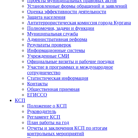
Проекты муниципальных правовых актов
Установленные формы обращений и заявлений
Оценка эффективности деятельности
Защита населения
Антитеррористическая комиссия города Кургана
Полномочия, задачи и функции
Муниципальная служба
Административная реформа
Результаты проверок
Информационные системы
Учрежденные СМИ
Официальные визиты и рабочие поездки
Участие в программах и международное
сотрудничество
Статистическая информация
Контакты
Общественная приемная
ЕГИССО
КСП
Положение о КСП
Руководитель
Регламент КСП
План работы на год
Отчеты и заключения КСП по итогам
контрольных мероприятий