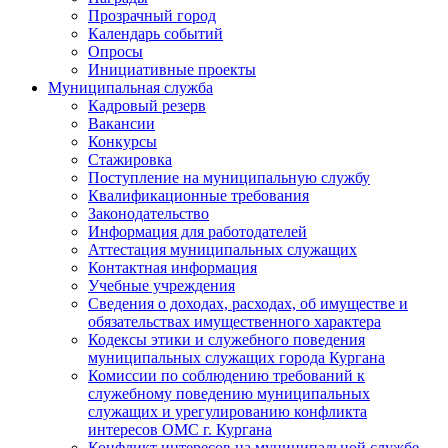
Прозрачный город
Календарь событий
Опросы
Инициативные проекты
Муниципальная служба
Кадровый резерв
Вакансии
Конкурсы
Стажировка
Поступление на муниципальную службу
Квалификационные требования
Законодательство
Информация для работодателей
Аттестация муниципальных служащих
Контактная информация
Учебные учреждения
Сведения о доходах, расходах, об имуществе и
обязательствах имущественного характера
Кодексы этики и служебного поведения
муниципальных служащих города Кургана
Комиссии по соблюдению требований к
служебному поведению муниципальных
служащих и урегулированию конфликта
интересов ОМС г. Кургана
Конфликт интересов на муниципальной службе