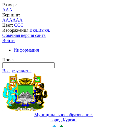
Размер:
A
A
A
Кернинг:
AA
AA
AA
Цвет:
C
C
C
Изображения
Вкл.
Выкл.
Обычная версия сайта
Войти
Информация
Поиск
Все результаты
Муниципальное образование
город Курган