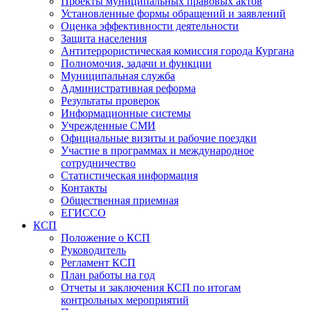
Проекты муниципальных правовых актов
Установленные формы обращений и заявлений
Оценка эффективности деятельности
Защита населения
Антитеррористическая комиссия города Кургана
Полномочия, задачи и функции
Муниципальная служба
Административная реформа
Результаты проверок
Информационные системы
Учрежденные СМИ
Официальные визиты и рабочие поездки
Участие в программах и международное
сотрудничество
Статистическая информация
Контакты
Общественная приемная
ЕГИССО
КСП
Положение о КСП
Руководитель
Регламент КСП
План работы на год
Отчеты и заключения КСП по итогам
контрольных мероприятий