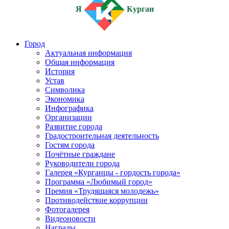
Я
Курган
Город
Актуальная информация
Общая информация
История
Устав
Символика
Экономика
Инфографика
Организации
Развитие города
Градостроительная деятельность
Гостям города
Почётные граждане
Руководители города
Галерея «Курганцы - гордость города»
Программа «Любимый город»
Премия «Трудящаяся молодежь»
Противодействие коррупции
Фотогалерея
Видеоновости
Награды