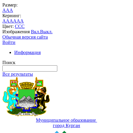
Размер:
A
A
A
Кернинг:
AA
AA
AA
Цвет:
C
C
C
Изображения
Вкл.
Выкл.
Обычная версия сайта
Войти
Информация
Поиск
Все результаты
Муниципальное образование
город Курган