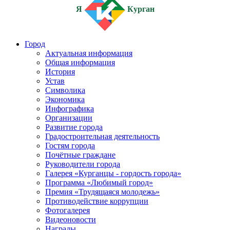
Я
Курган
Город
Актуальная информация
Общая информация
История
Устав
Символика
Экономика
Инфографика
Организации
Развитие города
Градостроительная деятельность
Гостям города
Почётные граждане
Руководители города
Галерея «Курганцы - гордость города»
Программа «Любимый город»
Премия «Трудящаяся молодежь»
Противодействие коррупции
Фотогалерея
Видеоновости
Награды