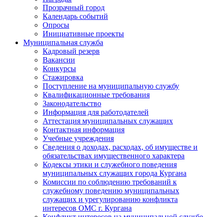
Прозрачный город
Календарь событий
Опросы
Инициативные проекты
Муниципальная служба
Кадровый резерв
Вакансии
Конкурсы
Стажировка
Поступление на муниципальную службу
Квалификационные требования
Законодательство
Информация для работодателей
Аттестация муниципальных служащих
Контактная информация
Учебные учреждения
Сведения о доходах, расходах, об имуществе и
обязательствах имущественного характера
Кодексы этики и служебного поведения
муниципальных служащих города Кургана
Комиссии по соблюдению требований к
служебному поведению муниципальных
служащих и урегулированию конфликта
интересов ОМС г. Кургана
Конфликт интересов на муниципальной службе