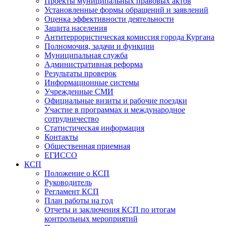
Проекты муниципальных правовых актов
Установленные формы обращений и заявлений
Оценка эффективности деятельности
Защита населения
Антитеррористическая комиссия города Кургана
Полномочия, задачи и функции
Муниципальная служба
Административная реформа
Результаты проверок
Информационные системы
Учрежденные СМИ
Официальные визиты и рабочие поездки
Участие в программах и международное
сотрудничество
Статистическая информация
Контакты
Общественная приемная
ЕГИССО
КСП
Положение о КСП
Руководитель
Регламент КСП
План работы на год
Отчеты и заключения КСП по итогам
контрольных мероприятий