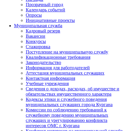
Прозрачный город
Календарь событий
Опросы
Инициативные проекты
Муниципальная служба
Кадровый резерв
Вакансии
Конкурсы
Стажировка
Поступление на муниципальную службу
Квалификационные требования
Законодательство
Информация для работодателей
Аттестация муниципальных служащих
Контактная информация
Учебные учреждения
Сведения о доходах, расходах, об имуществе и
обязательствах имущественного характера
Кодексы этики и служебного поведения
муниципальных служащих города Кургана
Комиссии по соблюдению требований к
служебному поведению муниципальных
служащих и урегулированию конфликта
интересов ОМС г. Кургана
Конфликт интересов на муниципальной службе