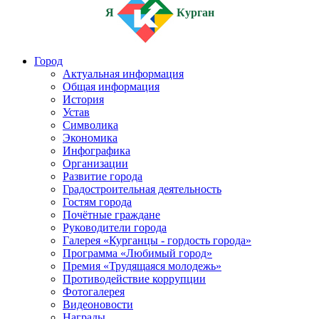
Я
Курган
Город
Актуальная информация
Общая информация
История
Устав
Символика
Экономика
Инфографика
Организации
Развитие города
Градостроительная деятельность
Гостям города
Почётные граждане
Руководители города
Галерея «Курганцы - гордость города»
Программа «Любимый город»
Премия «Трудящаяся молодежь»
Противодействие коррупции
Фотогалерея
Видеоновости
Награды