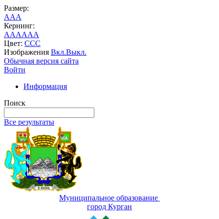
Размер:
A
A
A
Кернинг:
AA
AA
AA
Цвет:
C
C
C
Изображения
Вкл.
Выкл.
Обычная версия сайта
Войти
Информация
Поиск
Все результаты
Муниципальное образование
город Курган