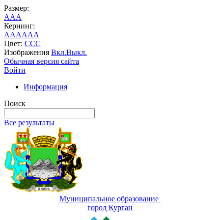
Размер:
A
A
A
Кернинг:
AA
AA
AA
Цвет:
C
C
C
Изображения
Вкл.
Выкл.
Обычная версия сайта
Войти
Информация
Поиск
Все результаты
Муниципальное образование
город Курган