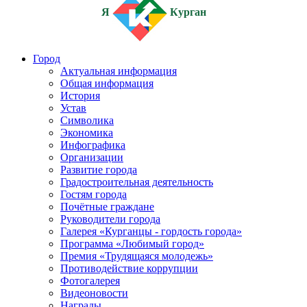
Я
Курган
Город
Актуальная информация
Общая информация
История
Устав
Символика
Экономика
Инфографика
Организации
Развитие города
Градостроительная деятельность
Гостям города
Почётные граждане
Руководители города
Галерея «Курганцы - гордость города»
Программа «Любимый город»
Премия «Трудящаяся молодежь»
Противодействие коррупции
Фотогалерея
Видеоновости
Награды