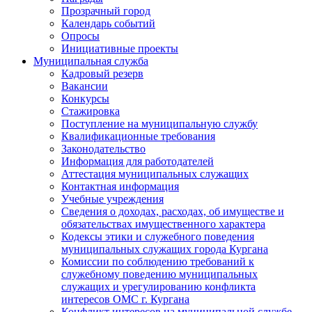
Прозрачный город
Календарь событий
Опросы
Инициативные проекты
Муниципальная служба
Кадровый резерв
Вакансии
Конкурсы
Стажировка
Поступление на муниципальную службу
Квалификационные требования
Законодательство
Информация для работодателей
Аттестация муниципальных служащих
Контактная информация
Учебные учреждения
Сведения о доходах, расходах, об имуществе и
обязательствах имущественного характера
Кодексы этики и служебного поведения
муниципальных служащих города Кургана
Комиссии по соблюдению требований к
служебному поведению муниципальных
служащих и урегулированию конфликта
интересов ОМС г. Кургана
Конфликт интересов на муниципальной службе