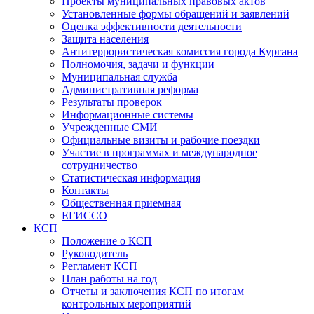
Проекты муниципальных правовых актов
Установленные формы обращений и заявлений
Оценка эффективности деятельности
Защита населения
Антитеррористическая комиссия города Кургана
Полномочия, задачи и функции
Муниципальная служба
Административная реформа
Результаты проверок
Информационные системы
Учрежденные СМИ
Официальные визиты и рабочие поездки
Участие в программах и международное
сотрудничество
Статистическая информация
Контакты
Общественная приемная
ЕГИССО
КСП
Положение о КСП
Руководитель
Регламент КСП
План работы на год
Отчеты и заключения КСП по итогам
контрольных мероприятий