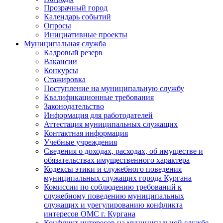
Прозрачный город
Календарь событий
Опросы
Инициативные проекты
Муниципальная служба
Кадровый резерв
Вакансии
Конкурсы
Стажировка
Поступление на муниципальную службу
Квалификационные требования
Законодательство
Информация для работодателей
Аттестация муниципальных служащих
Контактная информация
Учебные учреждения
Сведения о доходах, расходах, об имуществе и
обязательствах имущественного характера
Кодексы этики и служебного поведения
муниципальных служащих города Кургана
Комиссии по соблюдению требований к
служебному поведению муниципальных
служащих и урегулированию конфликта
интересов ОМС г. Кургана
Конфликт интересов на муниципальной службе