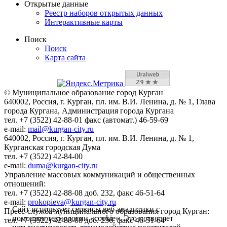
Открытые данные
Реестр наборов открытых данных
Интерактивные карты
Поиск
Поиск
Карта сайта
© Муниципальное образование город Курган
640002, Россия, г. Курган, пл. им. В.И. Ленина, д. № 1, Глава
города Кургана, Администрация города Кургана
тел. +7 (3522) 42-88-01 факс (автомат.) 46-59-69
e-mail:
mail@kurgan-city.ru
640002, Россия, г. Курган, пл. им. В.И. Ленина, д. № 1,
Курганская городская Дума
тел. +7 (3522) 42-84-00
e-mail:
duma@kurgan-city.ru
Управление массовых коммуникаций и общественных
отношений:
тел. +7 (3522) 42-88-08 доб. 232, факс 46-51-64
e-mail:
prokopieva@kurgan-city.ru
Сайт использует сервисы веб-аналитики с
Пресс-служба муниципального образования город Курган:
помощью технологии «cookie». Это позволяет
тел. +7 (3522) 42-88-08 доб. 236, факс 46-51-64