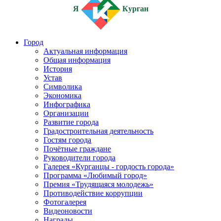
Я
Курган
Город
Актуальная информация
Общая информация
История
Устав
Символика
Экономика
Инфографика
Организации
Развитие города
Градостроительная деятельность
Гостям города
Почётные граждане
Руководители города
Галерея «Курганцы - гордость города»
Программа «Любимый город»
Премия «Трудящаяся молодежь»
Противодействие коррупции
Фотогалерея
Видеоновости
Награды