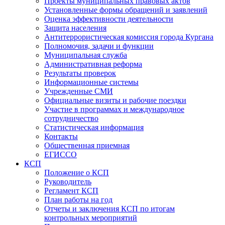
Проекты муниципальных правовых актов
Установленные формы обращений и заявлений
Оценка эффективности деятельности
Защита населения
Антитеррористическая комиссия города Кургана
Полномочия, задачи и функции
Муниципальная служба
Административная реформа
Результаты проверок
Информационные системы
Учрежденные СМИ
Официальные визиты и рабочие поездки
Участие в программах и международное
сотрудничество
Статистическая информация
Контакты
Общественная приемная
ЕГИССО
КСП
Положение о КСП
Руководитель
Регламент КСП
План работы на год
Отчеты и заключения КСП по итогам
контрольных мероприятий