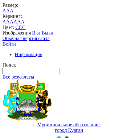
Размер:
A
A
A
Кернинг:
AA
AA
AA
Цвет:
C
C
C
Изображения
Вкл.
Выкл.
Обычная версия сайта
Войти
Информация
Поиск
Все результаты
Муниципальное образование
город Курган