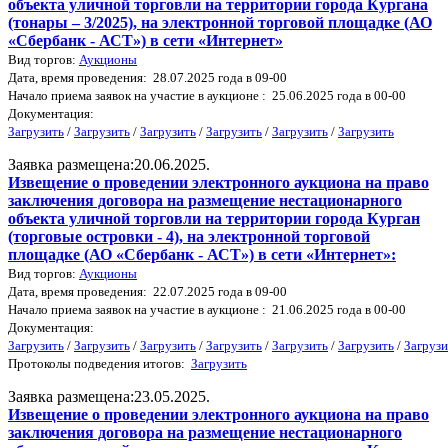
объекта уличной торговли на территории города Кургана
(тонары – 3/2025), на электронной торговой площадке (АО
«Сбербанк - АСТ») в сети «Интернет»
Вид торгов:
Аукционы
Дата, время проведения: 28.07.2025 года в 09-00
Начало приема заявок на участие в аукционе : 25.06.2025 года в 00-00
Документация:
Загрузить
/
Загрузить
/
Загрузить
/
Загрузить
/
Загрузить
/
Загрузить
Заявка размещена:20.06.2025.
Извещение о проведении электронного аукциона на право
заключения договора на размещение нестационарного
объекта уличной торговли на территории города Курган
(торговые островки - 4), на электронной торговой
площадке (АО «Сбербанк - АСТ») в сети «Интернет»:
Вид торгов:
Аукционы
Дата, время проведения: 22.07.2025 года в 09-00
Начало приема заявок на участие в аукционе : 21.06.2025 года в 00-00
Документация:
Загрузить
/
Загрузить
/
Загрузить
/
Загрузить
/
Загрузить
/
Загрузить
/
Загрузи
Протоколы подведения итогов:
Загрузить
Заявка размещена:23.05.2025.
Извещение о проведении электронного аукциона на право
заключения договора на размещение нестационарного