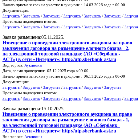
Начало приема заявок на участие в аукционе : 14.03.2026 года в 00-00
Документация:
Загрузить
/
Загрузить
/
Загрузить
/
Загрузить
/
Загрузить
/
Загрузить
/
Загрузи
Протоколы подведения итогов:
Загрузить
/
Загрузить
/
Загрузить
/
Загрузить
/
Загрузить
/
Загрузить
/
Загрузи
Заявка размещена:05.11.2025.
Извещение о проведении электронного аукциона на право
заключения договора на размещение елочного базара - 2,
на электронной торговой площадке (АО «Сбербанк -
АСТ») в сети «Интернет»: http://utp.sberbank-ast.ru
Вид торгов:
Аукционы
Дата, время проведения: 05.12.2025 года в 09-00
Начало приема заявок на участие в аукционе : 06.11.2025 года в 00-00
Документация:
Загрузить
/
Загрузить
/
Загрузить
/
Загрузить
/
Загрузить
/
Загрузить
Протоколы подведения итогов:
Загрузить
/
Загрузить
/
Загрузить
/
Загрузить
/
Загрузить
/
Загрузить
/
Загрузи
Заявка размещена:15.10.2025.
Извещение о проведении электронного аукциона на право
заключения договора на размещение елочного базара - 1,
на электронной торговой площадке (АО «Сбербанк -
АСТ») в сети «Интернет»: http://utp.sberbank-ast.ru
Вид торгов:
Аукционы