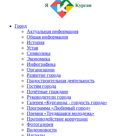
Я
Курган
Город
Актуальная информация
Общая информация
История
Устав
Символика
Экономика
Инфографика
Организации
Развитие города
Градостроительная деятельность
Гостям города
Почётные граждане
Руководители города
Галерея «Курганцы - гордость города»
Программа «Любимый город»
Премия «Трудящаяся молодежь»
Противодействие коррупции
Фотогалерея
Видеоновости
Награды