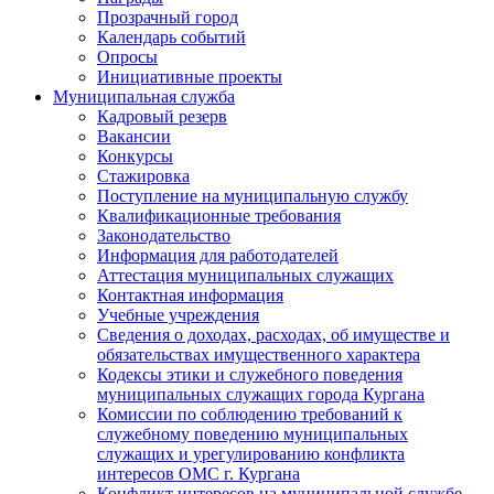
Прозрачный город
Календарь событий
Опросы
Инициативные проекты
Муниципальная служба
Кадровый резерв
Вакансии
Конкурсы
Стажировка
Поступление на муниципальную службу
Квалификационные требования
Законодательство
Информация для работодателей
Аттестация муниципальных служащих
Контактная информация
Учебные учреждения
Сведения о доходах, расходах, об имуществе и
обязательствах имущественного характера
Кодексы этики и служебного поведения
муниципальных служащих города Кургана
Комиссии по соблюдению требований к
служебному поведению муниципальных
служащих и урегулированию конфликта
интересов ОМС г. Кургана
Конфликт интересов на муниципальной службе