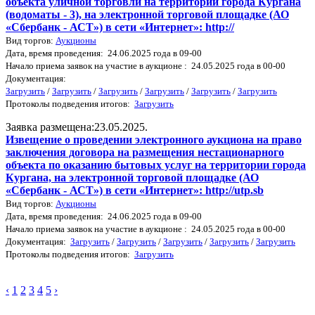
объекта уличной торговли на территории города Кургана
(водоматы - 3), на электронной торговой площадке (АО
«Сбербанк - АСТ») в сети «Интернет»: http://
Вид торгов:
Аукционы
Дата, время проведения: 24.06.2025 года в 09-00
Начало приема заявок на участие в аукционе : 24.05.2025 года в 00-00
Документация:
Загрузить
/
Загрузить
/
Загрузить
/
Загрузить
/
Загрузить
/
Загрузить
Протоколы подведения итогов:
Загрузить
Заявка размещена:23.05.2025.
Извещение о проведении электронного аукциона на право
заключения договора на размещения нестационарного
объекта по оказанию бытовых услуг на территории города
Кургана, на электронной торговой площадке (АО
«Сбербанк - АСТ») в сети «Интернет»: http://utp.sb
Вид торгов:
Аукционы
Дата, время проведения: 24.06.2025 года в 09-00
Начало приема заявок на участие в аукционе : 24.05.2025 года в 00-00
Документация:
Загрузить
/
Загрузить
/
Загрузить
/
Загрузить
/
Загрузить
Протоколы подведения итогов:
Загрузить
‹
1
2
3
4
5
›