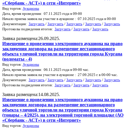
«Сбербанк - АСТ») в сети «Интернет»
Вид торгов:
Аукционы
Дата, время проведения: 07.11.2025 года в 09-00
Начало приема заявок на участие в аукционе : 07.10.2025 года в 00-00
Документация:
Загрузить
/
Загрузить
/
Загрузить
/
Загрузить
/
Загрузить
Протоколы подведения итогов:
Загрузить
/
Загрузить
/
Загрузить
Заявка размещена:26.09.2025.
Извещение о проведении электронного аукциона на право
заключения договора на размещение нестационарного
объекта уличной торговли на территории города Кургана
(водоматы - 4)
Вид торгов:
Аукционы
Дата, время проведения: 06.11.2025 года в 09-00 час.
Начало приема заявок на участие в аукционе : 27.09.2025 г. в 00-00 час.
Документация:
Загрузить
/
Загрузить
/
Загрузить
/
Загрузить
/
Загрузить
Протоколы подведения итогов:
Загрузить
/
Загрузить
/
Загрузить
Заявка размещена:14.08.2025.
Извещение о проведении электронного аукциона на право
заключения договора на размещение нестационарного
объекта уличной торговли на территории города Кургана
(тонары – 4/2025), на электронной торговой площадке (АО
«Сбербанк - АСТ») в сети «Интернет»
Вид торгов:
Аукционы