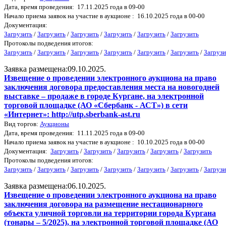
Дата, время проведения: 17.11.2025 года в 09-00
Начало приема заявок на участие в аукционе : 16.10.2025 года в 00-00
Документация:
Загрузить
/
Загрузить
/
Загрузить
/
Загрузить
/
Загрузить
/
Загрузить
Протоколы подведения итогов:
Загрузить
/
Загрузить
/
Загрузить
/
Загрузить
/
Загрузить
/
Загрузить
/
Загрузи
Заявка размещена:09.10.2025.
Извещение о проведении электронного аукциона на право
заключения договора предоставления места на новогодней
выставке – продаже в городе Кургане, на электронной
торговой площадке (АО «Сбербанк - АСТ») в сети
«Интернет»: http://utp.sberbank-ast.ru
Вид торгов:
Аукционы
Дата, время проведения: 11.11.2025 года в 09-00
Начало приема заявок на участие в аукционе : 10.10.2025 года в 00-00
Документация:
Загрузить
/
Загрузить
/
Загрузить
/
Загрузить
/
Загрузить
Протоколы подведения итогов:
Загрузить
/
Загрузить
/
Загрузить
/
Загрузить
/
Загрузить
/
Загрузить
/
Загрузи
Заявка размещена:06.10.2025.
Извещение о проведении электронного аукциона на право
заключения договора на размещение нестационарного
объекта уличной торговли на территории города Кургана
(тонары – 5/2025), на электронной торговой площадке (АО