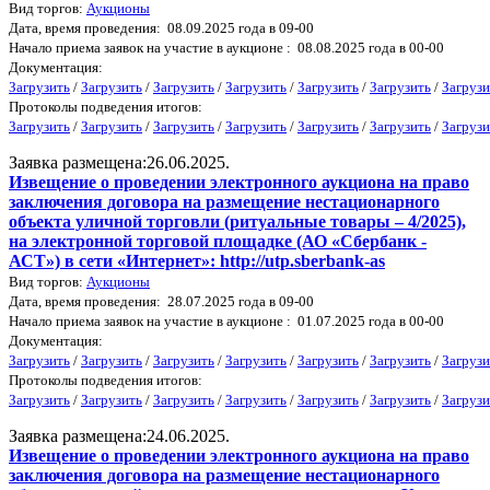
Вид торгов:
Аукционы
Дата, время проведения: 08.09.2025 года в 09-00
Начало приема заявок на участие в аукционе : 08.08.2025 года в 00-00
Документация:
Загрузить
/
Загрузить
/
Загрузить
/
Загрузить
/
Загрузить
/
Загрузить
/
Загрузи
Протоколы подведения итогов:
Загрузить
/
Загрузить
/
Загрузить
/
Загрузить
/
Загрузить
/
Загрузить
/
Загрузи
Заявка размещена:26.06.2025.
Извещение о проведении электронного аукциона на право
заключения договора на размещение нестационарного
объекта уличной торговли (ритуальные товары – 4/2025),
на электронной торговой площадке (АО «Сбербанк -
АСТ») в сети «Интернет»: http://utp.sberbank-as
Вид торгов:
Аукционы
Дата, время проведения: 28.07.2025 года в 09-00
Начало приема заявок на участие в аукционе : 01.07.2025 года в 00-00
Документация:
Загрузить
/
Загрузить
/
Загрузить
/
Загрузить
/
Загрузить
/
Загрузить
/
Загрузи
Протоколы подведения итогов:
Загрузить
/
Загрузить
/
Загрузить
/
Загрузить
/
Загрузить
/
Загрузить
/
Загрузи
Заявка размещена:24.06.2025.
Извещение о проведении электронного аукциона на право
заключения договора на размещение нестационарного