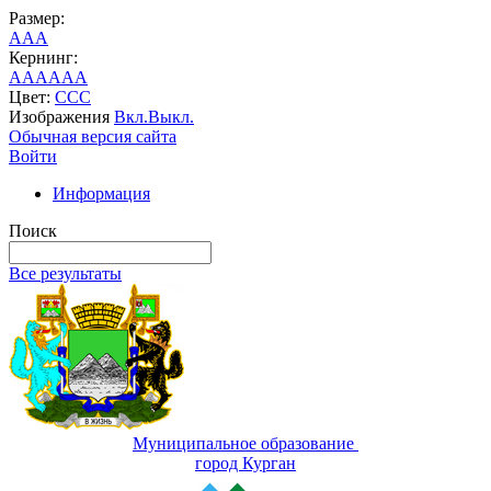
Размер:
A
A
A
Кернинг:
AA
AA
AA
Цвет:
C
C
C
Изображения
Вкл.
Выкл.
Обычная версия сайта
Войти
Информация
Поиск
Все результаты
Муниципальное образование
город Курган