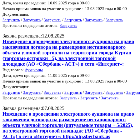
Дата, время проведения: 16.09.2025 года в 09-00
Начало приема заявок на участие в аукционе : 15.08.2025 года в 00-00
Документация:
Загрузить
/
Загрузить
/
Загрузить
/
Загрузить
/
Загрузить
/
Загрузить
Протоколы подведения итогов:
Загрузить
Заявка размещена:12.08.2025.
Извещение о проведении электронного аукциона на право
заключения договора на размещение нестационарного
объекта уличной торговли на территории города Курган
(торговые островки - 5), на электронной торговой
площадке (АО «Сбербанк - АСТ») в сети «Интернет»:
Вид торгов:
Аукционы
Дата, время проведения: 11.09.2025 года в 09-00
Начало приема заявок на участие в аукционе : 13.08.2025 года в 00-00
Документация:
Загрузить
/
Загрузить
/
Загрузить
/
Загрузить
/
Загрузить
/
Загрузить
/
Загрузи
Протоколы подведения итогов:
Загрузить
/
Загрузить
/
Загрузить
Заявка размещена:07.08.2025.
Извещение о проведении электронного аукциона на право
заключения договора на размещение нестационарного
объекта уличной торговли (ритуальные товары – 5/2025),
на электронной торговой площадке (АО «Сбербанк -
АСТ») в сети «Интернет»: http://utp.sberbank-as