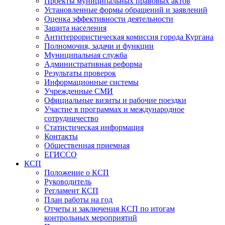
Проекты муниципальных правовых актов
Установленные формы обращений и заявлений
Оценка эффективности деятельности
Защита населения
Антитеррористическая комиссия города Кургана
Полномочия, задачи и функции
Муниципальная служба
Административная реформа
Результаты проверок
Информационные системы
Учрежденные СМИ
Официальные визиты и рабочие поездки
Участие в программах и международное
сотрудничество
Статистическая информация
Контакты
Общественная приемная
ЕГИССО
КСП
Положение о КСП
Руководитель
Регламент КСП
План работы на год
Отчеты и заключения КСП по итогам
контрольных мероприятий