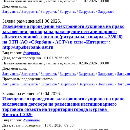
Начало приема заявок на участие в аукционе : 11.07.2026 : 00:00
Документация:
Загрузить
/
Загрузить
/
Загрузить
/
Загрузить
/
Загрузить
/
Загрузить
Заявка размещена:01.06.2026.
Извещение о проведении электронного аукциона на право
заключения договора на размещение нестационарного
объекта уличной торговли (ритуальные товары – 3/2026),
на ЭТП (АО «Сбербанк - АСТ») в сети «Интернет»:
http://utp.sberbank-ast.ru
Вид торгов:
Аукционы
Дата, время проведения: 01.07.2026 : 09:00
Начало приема заявок на участие в аукционе : 02.06.2026 : 00:00
Документация:
Загрузить
/
Загрузить
/
Загрузить
/
Загрузить
/
Загрузить
/
Загрузить
/
Загрузи
Протоколы подведения итогов:
Загрузить
/
Загрузить
/
Загрузить
/
Загрузить
/
Загрузить
/
Загрузить
/
Загрузи
Заявка размещена:10.04.2026.
Извещение о проведении электронного аукциона на право
заключения договора на размещение нестационарного
торгового объекта на территории города Кургана -
Киоски-1-2026
Вид торгов:
Аукционы
Дата, время проведения: 13.05.2026: 09:00