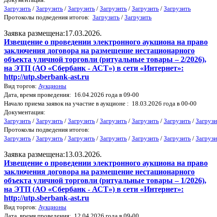
Загрузить
/
Загрузить
/
Загрузить
/
Загрузить
/
Загрузить
/
Загрузить
Протоколы подведения итогов:
Загрузить
/
Загрузить
Заявка размещена:17.03.2026.
Извещение о проведении электронного аукциона на право
заключения договора на размещение нестационарного
объекта уличной торговли (ритуальные товары – 2/2026),
на ЭТП (АО «Сбербанк - АСТ») в сети «Интернет»:
http://utp.sberbank-ast.ru
Вид торгов:
Аукционы
Дата, время проведения: 16.04.2026 года в 09-00
Начало приема заявок на участие в аукционе : 18.03.2026 года в 00-00
Документация:
Загрузить
/
Загрузить
/
Загрузить
/
Загрузить
/
Загрузить
/
Загрузить
/
Загрузи
Протоколы подведения итогов:
Загрузить
/
Загрузить
/
Загрузить
/
Загрузить
/
Загрузить
/
Загрузить
/
Загрузи
Заявка размещена:13.03.2026.
Извещение о проведении электронного аукциона на право
заключения договора на размещение нестационарного
объекта уличной торговли (ритуальные товары – 1/2026),
на ЭТП (АО «Сбербанк - АСТ») в сети «Интернет»:
http://utp.sberbank-ast.ru
Вид торгов:
Аукционы
Дата, время проведения: 12.04.2026 года в 09-00