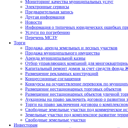
Мониторинг качества муниципальных услуг
Электронные сервисы
Предварительная запись
Другая информация
Новости
Информация о типичных юридических ошибках при
Услуги по погребению
Перечень МСЗУ
Торги
Продажа, аренда земельных и лесных участков
Продажа муниципального имущества
Аренда муниципальной казны
Отбор управляющих компаний для многоквартирн
Капитальный ремонт домов за счет средств фонда
Размещение рекламных конструкций
Концессионные соглашения
Конкурсы на осуществление перевозок по муници
Размещение нестационарных торговых объектов
Размещение нестационарных объектов уличной тор
Аукционы на право заключить договор о развитии 
Торги на право заключения договора о комплексно
Свободные земельные участки под коммерческое и
Земельные участки под комплексное развитие терр
Свободные земельные участки
Инвесторам