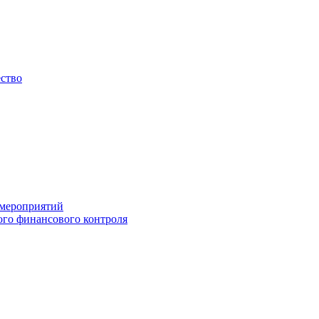
ество
 мероприятий
го финансового контроля