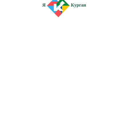
Я
Курган