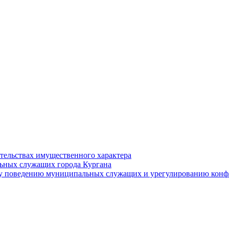
ательствах имущественного характера
ьных служащих города Кургана
у поведению муниципальных служащих и урегулированию конфл