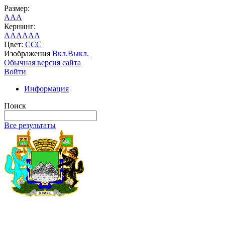
Размер:
A
A
A
Кернинг:
AA
AA
AA
Цвет:
C
C
C
Изображения
Вкл.
Выкл.
Обычная версия сайта
Войти
Информация
Поиск
Все результаты