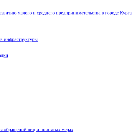
звитию малого и среднего предпринимательства в городе Курга
ов инфраструктуры
адки
ия обращений лиц и принятых мерах