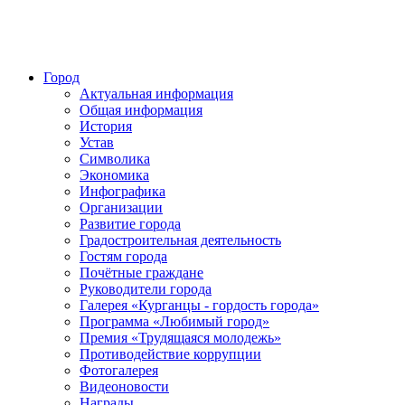
Город
Актуальная информация
Общая информация
История
Устав
Символика
Экономика
Инфографика
Организации
Развитие города
Градостроительная деятельность
Гостям города
Почётные граждане
Руководители города
Галерея «Курганцы - гордость города»
Программа «Любимый город»
Премия «Трудящаяся молодежь»
Противодействие коррупции
Фотогалерея
Видеоновости
Награды