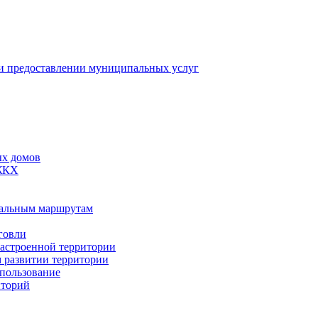
 предоставлении муниципальных услуг
ых домов
 ЖКХ
пальным маршрутам
говли
застроенной территории
м развитии территории
спользование
иторий