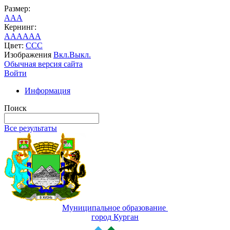
Размер:
A
A
A
Кернинг:
AA
AA
AA
Цвет:
C
C
C
Изображения
Вкл.
Выкл.
Обычная версия сайта
Войти
Информация
Поиск
Все результаты
Муниципальное образование
город Курган