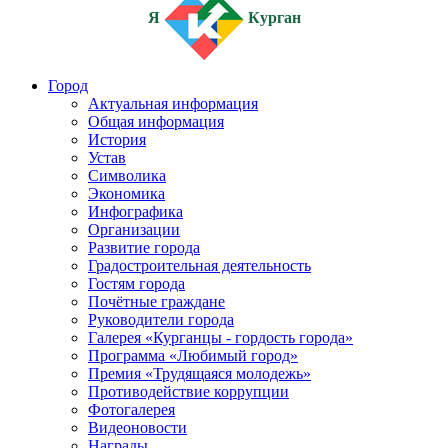
Я
Курган
Город
Актуальная информация
Общая информация
История
Устав
Символика
Экономика
Инфографика
Организации
Развитие города
Градостроительная деятельность
Гостям города
Почётные граждане
Руководители города
Галерея «Курганцы - гордость города»
Программа «Любимый город»
Премия «Трудящаяся молодежь»
Противодействие коррупции
Фотогалерея
Видеоновости
Награды