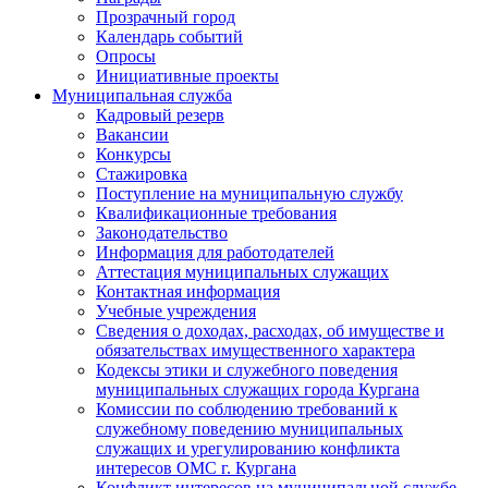
Прозрачный город
Календарь событий
Опросы
Инициативные проекты
Муниципальная служба
Кадровый резерв
Вакансии
Конкурсы
Стажировка
Поступление на муниципальную службу
Квалификационные требования
Законодательство
Информация для работодателей
Аттестация муниципальных служащих
Контактная информация
Учебные учреждения
Сведения о доходах, расходах, об имуществе и
обязательствах имущественного характера
Кодексы этики и служебного поведения
муниципальных служащих города Кургана
Комиссии по соблюдению требований к
служебному поведению муниципальных
служащих и урегулированию конфликта
интересов ОМС г. Кургана
Конфликт интересов на муниципальной службе