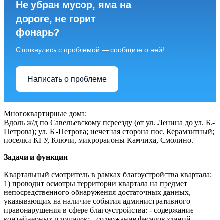
Не убран мусор, яма на
дороге, не горит
фонарь?
Столкнулись с проблемой — сообщите о ней!
Написать о проблеме
Многоквартирные дома:
Вдоль ж/д по Савельевскому переезду (от ул. Ленина до ул. Б.-
Петрова); ул. Б.-Петрова; нечетная сторона пос. Керамзитный;
поселки КГУ, Ключи, микрорайоны Камчиха, Смолино.
Задачи и функции
Квартальный смотритель в рамках благоустройства квартала:
1) проводит осмотры территории квартала на предмет
непосредственного обнаружения достаточных данных,
указывающих на наличие события административного
правонарушения в сфере благоустройства: - содержание
контейнерных площадок; - содержание фасадов зданий,