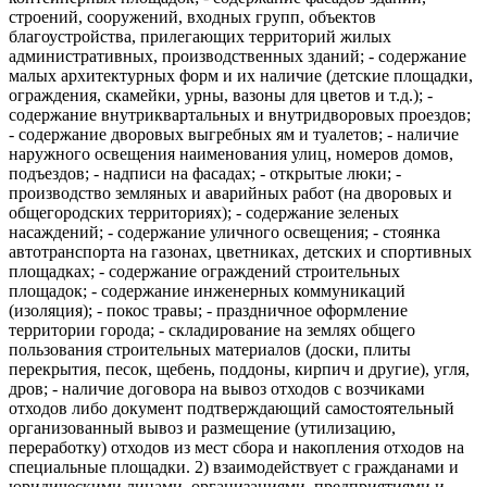
строений, сооружений, входных групп, объектов
благоустройства, прилегающих территорий жилых
административных, производственных зданий; - содержание
малых архитектурных форм и их наличие (детские площадки,
ограждения, скамейки, урны, вазоны для цветов и т.д.); -
содержание внутриквартальных и внутридворовых проездов;
- содержание дворовых выгребных ям и туалетов; - наличие
наружного освещения наименования улиц, номеров домов,
подъездов; - надписи на фасадах; - открытые люки; -
производство земляных и аварийных работ (на дворовых и
общегородских территориях); - содержание зеленых
насаждений; - содержание уличного освещения; - стоянка
автотранспорта на газонах, цветниках, детских и спортивных
площадках; - содержание ограждений строительных
площадок; - содержание инженерных коммуникаций
(изоляция); - покос травы; - праздничное оформление
территории города; - складирование на землях общего
пользования строительных материалов (доски, плиты
перекрытия, песок, щебень, поддоны, кирпич и другие), угля,
дров; - наличие договора на вывоз отходов с возчиками
отходов либо документ подтверждающий самостоятельный
организованный вывоз и размещение (утилизацию,
переработку) отходов из мест сбора и накопления отходов на
специальные площадки. 2) взаимодействует с гражданами и
юридическими лицами, организациями, предприятиями и