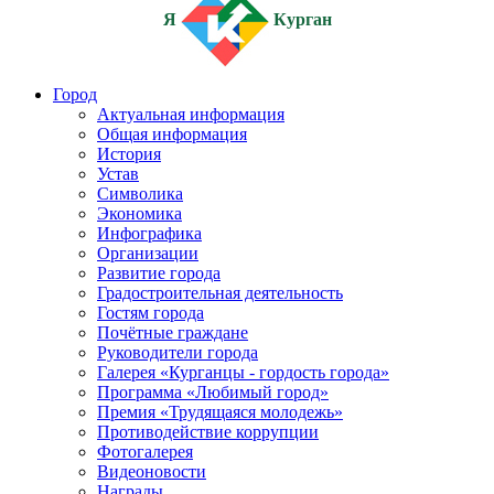
Я
Курган
Город
Актуальная информация
Общая информация
История
Устав
Символика
Экономика
Инфографика
Организации
Развитие города
Градостроительная деятельность
Гостям города
Почётные граждане
Руководители города
Галерея «Курганцы - гордость города»
Программа «Любимый город»
Премия «Трудящаяся молодежь»
Противодействие коррупции
Фотогалерея
Видеоновости
Награды