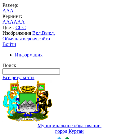
Размер:
A
A
A
Кернинг:
AA
AA
AA
Цвет:
C
C
C
Изображения
Вкл.
Выкл.
Обычная версия сайта
Войти
Информация
Поиск
Все результаты
Муниципальное образование
город Курган