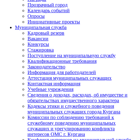
Прозрачный город
Календарь событий
Опросы
Инициативные проекты
Муниципальная служба
Кадровый резерв
Вакансии
Конкурсы
Стажировка
Поступление на муниципальную службу
Квалификационные требования
Законодательство
Информация для работодателей
Аттестация муниципальных служащих
Контактная информация
Учебные учреждения
Сведения о доходах, расходах, об имуществе и
обязательствах имущественного характера
Кодексы этики и служебного поведения
муниципальных служащих города Кургана
Комиссии по соблюдению требований к
служебному поведению муниципальных
служащих и урегулированию конфликта
интересов ОМС г. Кургана
Конфликт интересов на муниципальной службе