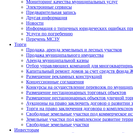
Мониторинг качества муниципальных услуг
Электронные сервисы
Предварительная запись
Другая информация
Новости
Информация о типичных юридических ошибках при
Услуги по погребению
Перечень МСЗУ
Торги
Продажа, аренда земельных и лесных участков
Продажа муниципального имущества
Аренда муниципальной казны
Отбор управляющих компаний для многоквартирн
Капитальный ремонт домов за счет средств фонда
Размещение рекламных конструкций
Концессионные соглашения
Конкурсы на осуществление перевозок по муници
Размещение нестационарных торговых объектов
Размещение нестационарных объектов уличной тор
Аукционы на право заключить договор о развитии 
Торги на право заключения договора о комплексно
Свободные земельные участки под коммерческое и
Земельные участки под комплексное развитие терр
Свободные земельные участки
Инвесторам