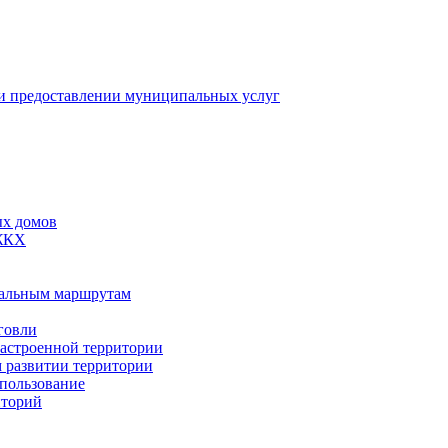
 предоставлении муниципальных услуг
ых домов
 ЖКХ
пальным маршрутам
говли
застроенной территории
м развитии территории
спользование
иторий