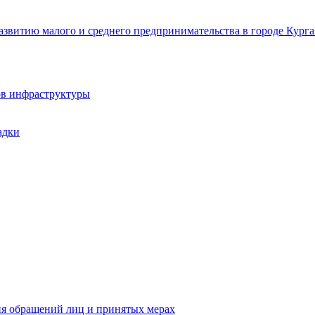
звитию малого и среднего предпринимательства в городе Курга
ов инфраструктуры
адки
ия обращений лиц и принятых мерах