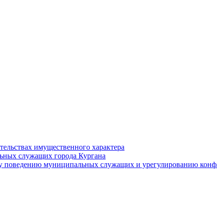
ательствах имущественного характера
ьных служащих города Кургана
у поведению муниципальных служащих и урегулированию конфл