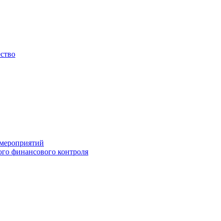
ество
 мероприятий
го финансового контроля