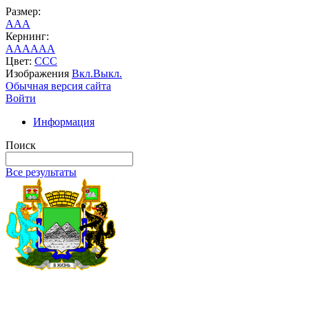
Размер:
A
A
A
Кернинг:
AA
AA
AA
Цвет:
C
C
C
Изображения
Вкл.
Выкл.
Обычная версия сайта
Войти
Информация
Поиск
Все результаты