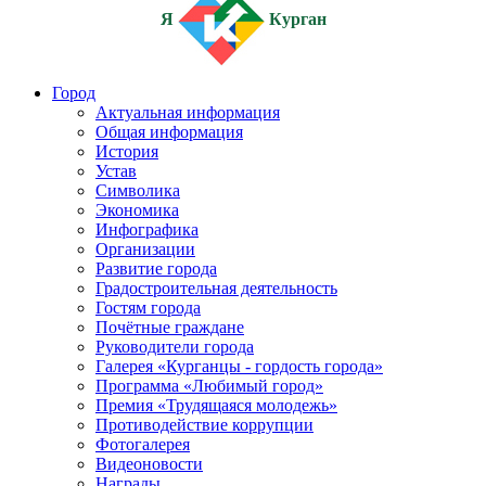
Я
Курган
Город
Актуальная информация
Общая информация
История
Устав
Символика
Экономика
Инфографика
Организации
Развитие города
Градостроительная деятельность
Гостям города
Почётные граждане
Руководители города
Галерея «Курганцы - гордость города»
Программа «Любимый город»
Премия «Трудящаяся молодежь»
Противодействие коррупции
Фотогалерея
Видеоновости
Награды