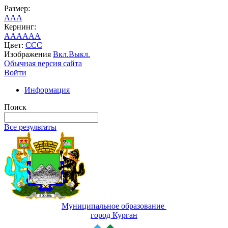
Размер:
A
A
A
Кернинг:
AA
AA
AA
Цвет:
C
C
C
Изображения
Вкл.
Выкл.
Обычная версия сайта
Войти
Информация
Поиск
Все результаты
Муниципальное образование
город Курган