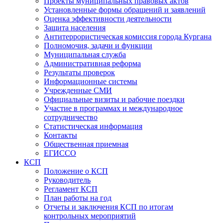
Проекты муниципальных правовых актов
Установленные формы обращений и заявлений
Оценка эффективности деятельности
Защита населения
Антитеррористическая комиссия города Кургана
Полномочия, задачи и функции
Муниципальная служба
Административная реформа
Результаты проверок
Информационные системы
Учрежденные СМИ
Официальные визиты и рабочие поездки
Участие в программах и международное
сотрудничество
Статистическая информация
Контакты
Общественная приемная
ЕГИССО
КСП
Положение о КСП
Руководитель
Регламент КСП
План работы на год
Отчеты и заключения КСП по итогам
контрольных мероприятий