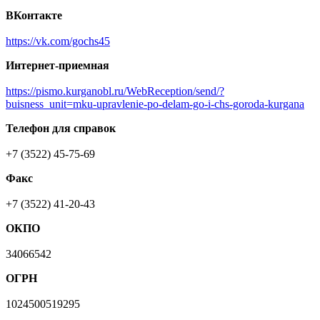
ВКонтакте
https://vk.com/gochs45
Интернет-приемная
https://pismo.kurganobl.ru/WebReception/send/?
buisness_unit=mku-upravlenie-po-delam-go-i-chs-goroda-kurgana
Телефон для справок
+7 (3522) 45-75-69
Факс
+7 (3522) 41-20-43
ОКПО
34066542
ОГРН
1024500519295