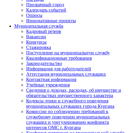
Прозрачный город
Календарь событий
Опросы
Инициативные проекты
Муниципальная служба
Кадровый резерв
Вакансии
Конкурсы
Стажировка
Поступление на муниципальную службу
Квалификационные требования
Законодательство
Информация для работодателей
Аттестация муниципальных служащих
Контактная информация
Учебные учреждения
Сведения о доходах, расходах, об имуществе и
обязательствах имущественного характера
Кодексы этики и служебного поведения
муниципальных служащих города Кургана
Комиссии по соблюдению требований к
служебному поведению муниципальных
служащих и урегулированию конфликта
интересов ОМС г. Кургана
Конфликт интересов на муниципальной службе